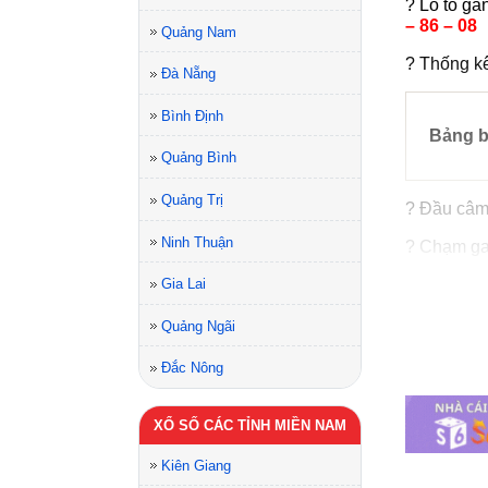
? Lô tô ga
– 86 – 08
Quảng Nam
? Thống kê
Đà Nẵng
Bình Định
Bảng b
Quảng Bình
Quảng Trị
? Đầu câm 
Ninh Thuận
? Chạm ga
? 2 số cuố
Gia Lai
? Tần suất 
Quảng Ngãi
Đắc Nông
Bảng th
XỔ SỐ CÁC TỈNH MIỀN NAM
? 3. C
Kiên Giang