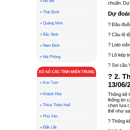
Hà Nội
chuẩn.
Dự 
Thái Bình
Dự đoán
Quảng Ninh
? Đầu đuô
Bắc Ninh
? Cầu lô t
? Loto xiê
Nam Định
? Lô kép 
Hải Phòng
? Soi cầu 
XỔ SỐ CÁC TỈNH MIỀN TRUNG
? 2. T
Kon Tum
13/06/
Khánh Hòa
Thống kê l
thông tin 
Thừa Thiên Huế
chọn lựa c
thể như sa
Phú Yên
? Thống kê
Đắk Lắk