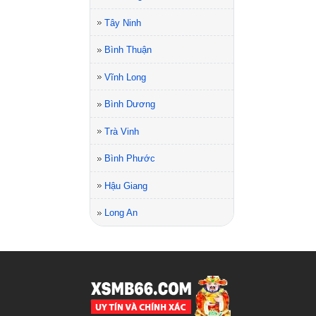
? Lô 2 nh
Tây Ninh
56
Bình Thuận
? Cặp lô 
Vĩnh Long
? 4. S
ngày 1
Bình Dương
ngày:
Trà Vinh
Cầu soi
Bình Phước
trước:
Hậu Giang
Bạch thủ l
chạy thườ
Long An
B
Bảng ph
theo bả