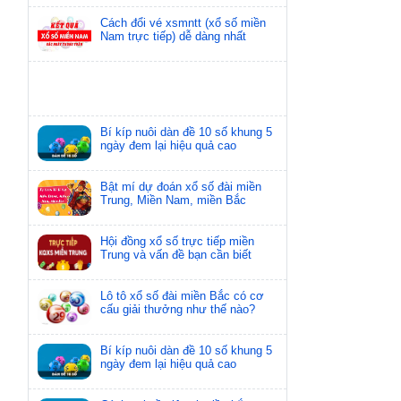
Cách đổi vé xsmntt (xổ số miền
Nam trực tiếp) dễ dàng nhất
Bí kíp nuôi dàn đề 10 số khung 5
ngày đem lại hiệu quả cao
Bật mí dự đoán xổ số đài miền
Trung, Miền Nam, miền Bắc
Hội đồng xổ số trực tiếp miền
Trung và vấn đề bạn cần biết
Lô tô xổ số đài miền Bắc có cơ
cấu giải thưởng như thế nào?
Bí kíp nuôi dàn đề 10 số khung 5
ngày đem lại hiệu quả cao