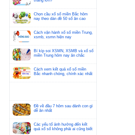
thắng lớn?
Chọn cầu xổ số miền Bắc hôm
nay theo dàn đề 50 số ăn cao
Cách vận hành xổ số miền Trung,
xsmb, xsmn hiện nay
Bí kíp soi XSMN, XSMB và xổ số
miền Trung hôm nay ăn chắc
Cách xem kết quả xổ số miền
Bắc nhanh chóng, chính xác nhất
Đề về đầu 7 hôm sau đánh con gì
dễ ăn nhất
Các yếu tố ảnh hưởng đến kết
quả xổ số không phải ai cũng biết