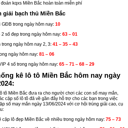
đoán kqxs Miền Bắc
hoàn toàn miễn phí
 giải bạch thủ Miền Bắc
i GĐB trong ngày hôm nay:
10
ô 2 số đẹp trong ngày hôm nay:
63 – 01
n trong ngày hôm nay 2, 3:
41 – 35 – 43
trong ngày hôm nay:
81 – 06
VIP 4 số trong ngày hôm nay:
65 – 71 – 68 – 29
hống kê lô tô Miền Bắc hôm nay ngày
2024:
ô tô Miền Bắc đưa ra cho người chơi các con số may mắn,
các cặp số lô tô đã về gần đây hỗ trợ cho các bạn trong việc
ặp số may mắn ngày 13/06/2024 với cơ hội trúng giải cao, cụ
u:
 cặp lô đẹp Miền Bắc về nhiều trong ngày hôm nay:
75 – 73