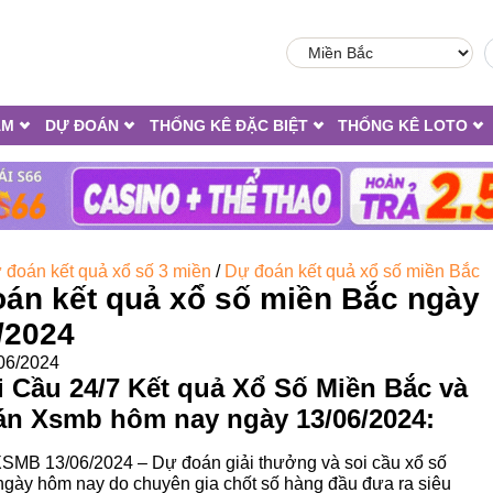
AM
DỰ ĐOÁN
THỐNG KÊ ĐẶC BIỆT
THỐNG KÊ LOTO
 đoán kết quả xổ số 3 miền
/
Dự đoán kết quả xổ số miền Bắc
án kết quả xổ số miền Bắc ngày
/2024
/06/2024
i Cầu 24/7 Kết quả Xổ Số Miền Bắc và
án Xsmb hôm nay ngày 13/06/2024:
SMB 13/06/2024 – Dự đoán giải thưởng và soi cầu xổ số
gày hôm nay do chuyên gia chốt số hàng đầu đưa ra siêu