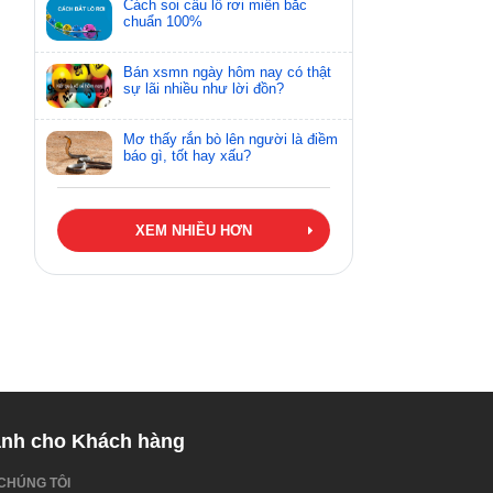
Cách soi cầu lô rơi miền bắc
chuẩn 100%
Bán xsmn ngày hôm nay có thật
sự lãi nhiều như lời đồn?
Mơ thấy rắn bò lên người là điềm
báo gì, tốt hay xấu?
XEM NHIỀU HƠN
nh cho Khách hàng
CHÚNG TÔI