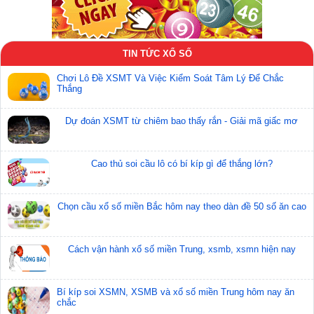
Bảng phân tích và soi cầu đầu đuôi xổ số
Miền Bắc theo bảng dự đoán:
TIN TỨC XỔ SỐ
Soi cầu ghép số cuối giải hàng ngày 1 dự đoán hôm nay
Chơi Lô Đề XSMT Và Việc Kiểm Soát Tâm Lý Để Chắc
Miền Bắc bạch thủ về
98
, tần suất lô rơi là 49 lần trong 30
Thắng
ngày gần đây.
Soi Cầu dự đoán kẹp con số xuất hiện trong ngày hôm nay
Dự đoán XSMT từ chiêm bao thấy rắn - Giải mã giấc mơ
là
03
Kết luận: dự đoán soi cầu bạch thủ lô tô xổ số Miền Bắc
Cao thủ soi cầu lô có bí kíp gì để thắng lớn?
hôm nay dễ về nhất là con số
11
.
Soi cầu dự đoán lô tô 2 nháy hôm nay ngày
Chọn cầu xổ số miền Bắc hôm nay theo dàn đề 50 số ăn cao
14/02/2026:
Lô tô về 2 nháy được xác định và đưa ra dựa vào vị trí tạo
Cách vận hành xổ số miền Trung, xsmb, xsmn hiện nay
cầu về lô ra 2 lần gần nhất hoặc về xuôi cùng lộn vào ngày
hôm sau, lô tô tại vị trí ghép cầu được xác định theo hàng
thứ tự đầu giải đặc biệt là 0 và sau đó được tiến dần lên:
Bí kíp soi XSMN, XSMB và xổ số miền Trung hôm nay ăn
chắc
🤑 Cầu lô 2 nháy chạy 4 kỳ liên tục trở lên:
27