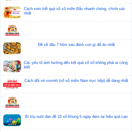
🤑 Nuôi lô hai nháy hôm nay:
35 – 34
Cách xem kết quả xổ số miền Bắc nhanh chóng, chính xác
nhất
🌟 5. Soi cầu dự đoán Vietlott ngày
14/02/2026:
Chốt số soi cầu Vietlott thứ tư hôm nay 14/02/2026
Đề về đầu 7 hôm sau đánh con gì dễ ăn nhất
Soi cầu và dự đoán Mega 6/45 hôm nay ngày 14/02/2026
🤑 Cặp số may mắn sẽ về:
60 – 93 – 25 – 17
Các yếu tố ảnh hưởng đến kết quả xổ số không phải ai cũng
biết
🤑 Thống kê cặp số về nhiều nhất trong 30 ngày:
92 – 42 –
06 – 08
Cách đổi vé xsmntt (xổ số miền Nam trực tiếp) dễ dàng nhất
🤑 Thống kê cặp số Jackpot về ít nhất trong 30 ngày:
87 – 68
– 68 – 19
Dự đoán soi cầu vip 3D hôm nay ngày 14/02/2026
🤑 Cặp số may mắn sẽ về:
06 – 40 – 76 – 26
Bí kíp nuôi dàn đề 10 số khung 5 ngày đem lại hiệu quả cao
🤑 Thống kê cặp số về nhiều nhất trong 30 ngày:
89 – 69 –
01 – 96