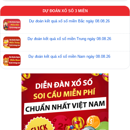
nhé.
DỰ ĐOÁN XỔ SỐ 3 MIỀN
Bạch thủ lô đẹp nhất hôm nay
Dự đoán kết quả xổ số miền Bắc ngày 08.08.26
🤑 Lô 2 nháy đã về hôm qua là
49 – 81
Lô rơi các nháy là
67
– 95 – 46 – 28
Dự đoán kết quả xổ số miền Trung ngày 08.08.26
🤑 Cặp lô được đánh nhiều nhất hôm nay:
87
🌟 4. Soi cầu bạch thủ lô Miền Bắc
Dự đoán kết quả xổ số miền Nam ngày 08.08.26
hôm nay ngày 14/02/2026 : Xem các
con lô đẹp trong ngày:
Cầu soi dự đoán lô tô Miền Bắc theo kết quả
XSMB kỳ trước:
Bạch thủ lô tô XSMB hôm nay được soi theo cầu dự đoán
có quy luật chạy thường xuyên được dự đoán trong những
ngày gần đây nhất:
Bảng soi bạch thủ loto XSMB hôm nay 14/02/2026