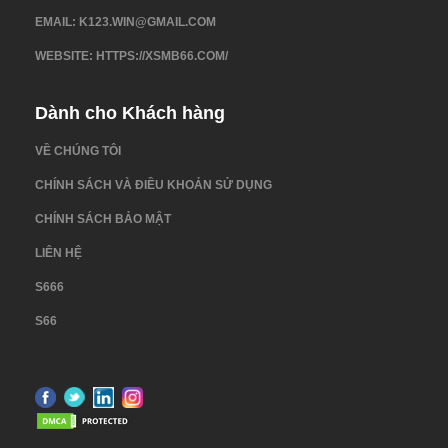
EMAIL:
K123.WIN@GMAIL.COM
WEBSITE: HTTPS://XSMB66.COM/
Dành cho Khách hàng
VỀ CHÚNG TÔI
CHÍNH SÁCH VÀ ĐIỀU KHOẢN SỬ DỤNG
CHÍNH SÁCH BẢO MẬT
LIÊN HỆ
S666
S66