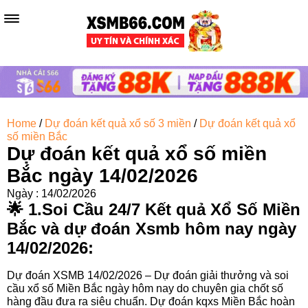
Home
/
Dự đoán kết quả xổ số 3 miền
/
Dự đoán kết quả xổ
số miền Bắc
Dự đoán kết quả xổ số miền
Bắc ngày 14/02/2026
Ngày : 14/02/2026
🌟 1.Soi Cầu 24/7 Kết quả Xổ Số Miền
Bắc và dự đoán Xsmb hôm nay ngày
14/02/2026:
Dự đoán XSMB 14/02/2026 – Dự đoán giải thưởng và soi
cầu xổ số Miền Bắc ngày hôm nay do chuyên gia chốt số
hàng đầu đưa ra siêu chuẩn.
Dự đoán kqxs Miền Bắc
hoàn