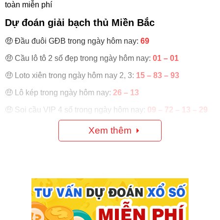
toàn miễn phí
Dự đoán giải bạch thủ Miền Bắc
🤑 Đầu đuôi GĐB trong ngày hôm nay:
69
🤑 Cầu lô tô 2 số đẹp trong ngày hôm nay:
01 – 01
🤑 Loto xiên trong ngày hôm nay 2, 3:
15 – 83 – 93
🤑 Lô kép trong ngày hôm nay:
26 – 13
🤑 Soi cầu VIP 4 số trong ngày hôm nay:
09 – 72 – 13 – 29
🌟 2. Thống kê lô tô Miền Bắc hôm
Xem thêm
nay ngày 14/02/2026:
Thống kê lô tô Miền Bắc đưa ra cho người chơi các con số
may mắn, thông tin các cặp số lô tô đã về gần đây hỗ trợ cho
các bạn trong việc chọn lựa cặp số may mắn ngày
14/02/2026 với cơ hội trúng giải cao, cụ thể như sau:
🤑 Thống kê cặp lô đẹp Miền Bắc về nhiều trong ngày hôm
nay:
32 – 99