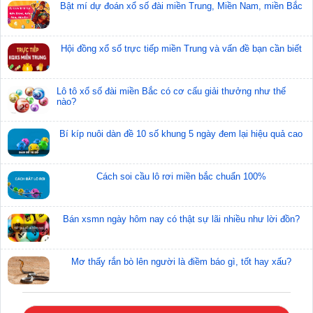
Bật mí dự đoán xổ số đài miền Trung, Miền Nam, miền Bắc
Lưu ý:
Các dự đoán
trên đây của xổ số Miền Bắc
15/06/2025 chỉ mang tính chất tham khảo,cảm ơn các
bạn đã tin tưởng
xsmb66
. Chúc các bạn may mắn!
Hội đồng xổ số trực tiếp miền Trung và vấn đề bạn cần biết
Có thể bạn quan tâm
Dự đoán kết quả xổ số miền Trung ngày 06/08/2026
Lô tô xổ số đài miền Bắc có cơ cấu giải thưởng như thế
nào?
Dự đoán kết quả xổ số miền Nam ngày 06/08/2026
Dự đoán kết quả xổ số miền Bắc ngày 06/08/2026
Bí kíp nuôi dàn đề 10 số khung 5 ngày đem lại hiệu quả cao
Cách soi cầu lô rơi miền bắc chuẩn 100%
Bán xsmn ngày hôm nay có thật sự lãi nhiều như lời đồn?
Mơ thấy rắn bò lên người là điềm báo gì, tốt hay xấu?