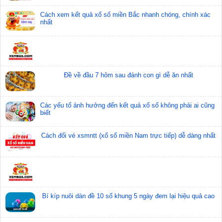
🤑 Nuôi lô hai nháy hôm nay:
82 – 56
Cách xem kết quả xổ số miền Bắc nhanh chóng, chính xác
nhất
🌟 5. Soi cầu dự đoán Vietlott ngày
15/06/2025:
Chốt số soi cầu Vietlott thứ tư hôm nay 15/06/2025
Đề về đầu 7 hôm sau đánh con gì dễ ăn nhất
Soi cầu và dự đoán Mega 6/45 hôm nay ngày 15/06/2025
🤑 Cặp số may mắn sẽ về:
88 – 37 – 48 – 03
Các yếu tố ảnh hưởng đến kết quả xổ số không phải ai cũng
biết
🤑 Thống kê cặp số về nhiều nhất trong 30 ngày:
80 – 35 –
85 – 58
Cách đổi vé xsmntt (xổ số miền Nam trực tiếp) dễ dàng nhất
🤑 Thống kê cặp số Jackpot về ít nhất trong 30 ngày:
95 – 23
– 48 – 02
Dự đoán soi cầu vip 3D hôm nay ngày 15/06/2025
🤑 Cặp số may mắn sẽ về:
26 – 81 – 11 – 97
Bí kíp nuôi dàn đề 10 số khung 5 ngày đem lại hiệu quả cao
🤑 Thống kê cặp số về nhiều nhất trong 30 ngày:
64 – 70 –
36 – 10