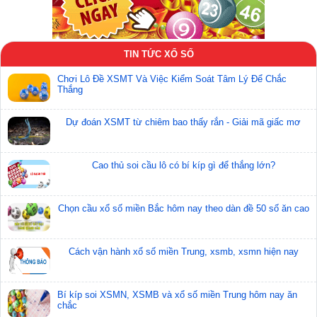
Bảng phân tích và soi cầu đầu đuôi xổ số
Miền Bắc theo bảng dự đoán:
TIN TỨC XỔ SỐ
Soi cầu ghép số cuối giải hàng ngày 1 dự đoán hôm nay
Chơi Lô Đề XSMT Và Việc Kiểm Soát Tâm Lý Để Chắc
Miền Bắc bạch thủ về
91
, tần suất lô rơi là 45 lần trong 30
Thắng
ngày gần đây.
Soi Cầu dự đoán kẹp con số xuất hiện trong ngày hôm nay
Dự đoán XSMT từ chiêm bao thấy rắn - Giải mã giấc mơ
là
58
Kết luận: dự đoán soi cầu bạch thủ lô tô xổ số Miền Bắc
Cao thủ soi cầu lô có bí kíp gì để thắng lớn?
hôm nay dễ về nhất là con số
33
.
Soi cầu dự đoán lô tô 2 nháy hôm nay ngày
Chọn cầu xổ số miền Bắc hôm nay theo dàn đề 50 số ăn cao
15/06/2025:
Lô tô về 2 nháy được xác định và đưa ra dựa vào vị trí tạo
Cách vận hành xổ số miền Trung, xsmb, xsmn hiện nay
cầu về lô ra 2 lần gần nhất hoặc về xuôi cùng lộn vào ngày
hôm sau, lô tô tại vị trí ghép cầu được xác định theo hàng
thứ tự đầu giải đặc biệt là 0 và sau đó được tiến dần lên:
Bí kíp soi XSMN, XSMB và xổ số miền Trung hôm nay ăn
chắc
🤑 Cầu lô 2 nháy chạy 4 kỳ liên tục trở lên:
08