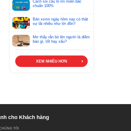
Cách soi cầu lô rơi miền bắc
chuẩn 100%
Bán xsmn ngày hôm nay có thật
sự lãi nhiều như lời đồn?
Mơ thấy rắn bò lên người là điềm
báo gì, tốt hay xấu?
XEM NHIỀU HƠN
nh cho Khách hàng
CHÚNG TÔI