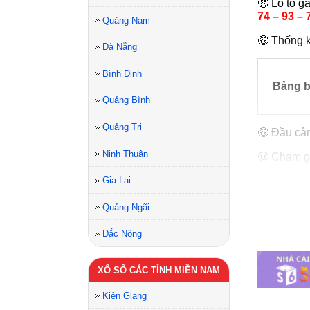
🤑 Lô tô g
74 – 93 – 
Quảng Nam
🤑 Thống k
Đà Nẵng
Bình Định
Bảng b
Quảng Bình
Quảng Trị
🤑 Đầu câm
Ninh Thuận
🤑 Chạm g
🤑 2 số cu
Gia Lai
🤑 Tần suất
Quảng Ngãi
Đắc Nông
Bảng th
XỔ SỐ CÁC TỈNH MIỀN NAM
🌟 3. 
Kiên Giang