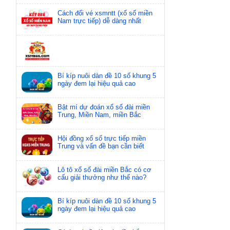
Cách đổi vé xsmntt (xổ số miền
Nam trực tiếp) dễ dàng nhất
Bí kíp nuôi dàn đề 10 số khung 5
ngày đem lại hiệu quả cao
Bật mí dự đoán xổ số đài miền
Trung, Miền Nam, miền Bắc
Hội đồng xổ số trực tiếp miền
Trung và vấn đề bạn cần biết
Lô tô xổ số đài miền Bắc có cơ
cấu giải thưởng như thế nào?
Bí kíp nuôi dàn đề 10 số khung 5
ngày đem lại hiệu quả cao