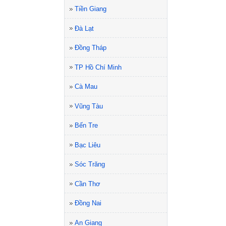
nhiều 
Tiền Giang
Dưới đây l
Đà Lạt
chọn chơi 
nhiều ngày,
Đồng Tháp
cuối cùng 
đoán ở trê
TP Hồ Chí Minh
nay hoặc 
🤑 Soi cầu
Cà Mau
🤑 Cầu lô t
Vũng Tàu
🤑 Cầu lô tạ
Bến Tre
Bạc Liêu
bảng
Sóc Trăng
Cần Thơ
Những vị t
năng chạy 
Đồng Nai
trong nhữn
Bạch thủ 
An Giang