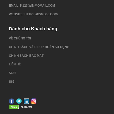
EMAIL:
K123.WIN@GMAIL.COM
WEBSITE: HTTPS://XSMB66.COM/
Dành cho Khách hàng
VỀ CHÚNG TÔI
CHÍNH SÁCH VÀ ĐIỀU KHOẢN SỬ DỤNG
CHÍNH SÁCH BẢO MẬT
LIÊN HỆ
S666
S66