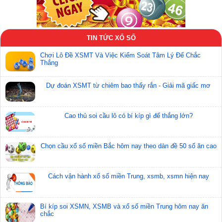
ngày gần đây nhất:
Bảng soi bạch thủ loto XSMB hôm nay 15/09/2023
TIN TỨC XỔ SỐ
Chơi Lô Đề XSMT Và Việc Kiểm Soát Tâm Lý Để Chắc
Bảng phân tích và soi cầu đầu đuôi xổ số
Thắng
Miền Bắc theo bảng dự đoán:
Dự đoán XSMT từ chiêm bao thấy rắn - Giải mã giấc mơ
Soi cầu ghép số cuối giải hàng ngày 1 dự đoán hôm nay
Miền Bắc bạch thủ về
82
, tần suất lô rơi là 43 lần trong 30
ngày gần đây.
Cao thủ soi cầu lô có bí kíp gì để thắng lớn?
Soi Cầu dự đoán kẹp con số xuất hiện trong ngày hôm nay
là
45
Chọn cầu xổ số miền Bắc hôm nay theo dàn đề 50 số ăn cao
Kết luận: dự đoán soi cầu bạch thủ lô tô xổ số Miền Bắc
hôm nay dễ về nhất là con số
16
.
Cách vận hành xổ số miền Trung, xsmb, xsmn hiện nay
Soi cầu dự đoán lô tô 2 nháy hôm nay ngày
15/09/2023:
Bí kíp soi XSMN, XSMB và xổ số miền Trung hôm nay ăn
Lô tô về 2 nháy được xác định và đưa ra dựa vào vị trí tạo
chắc
cầu về lô ra 2 lần gần nhất hoặc về xuôi cùng lộn vào ngày