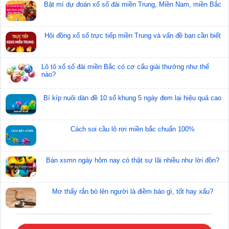
Bật mí dự đoán xổ số đài miền Trung, Miền Nam, miền Bắc
???? Cặp số may mắn sẽ về:
04 – 09 – 86 – 67
???? Thống kê cặp số về nhiều nhất trong 30 ngày:
77 – 87
– 73 – 55
Hội đồng xổ số trực tiếp miền Trung và vấn đề bạn cần biết
Lưu ý:
Các dự đoán
trên đây của xổ số Miền Bắc
15/09/2023 chỉ mang tính chất tham khảo,cảm ơn các
Lô tô xổ số đài miền Bắc có cơ cấu giải thưởng như thế
bạn đã tin tưởng
xsmb66
. Chúc các bạn may mắn!
nào?
Có thể bạn quan tâm
Bí kíp nuôi dàn đề 10 số khung 5 ngày đem lại hiệu quả cao
Dự đoán kết quả xổ số miền Trung ngày 09/08/2026
Dự đoán kết quả xổ số miền Nam ngày 09/08/2026
Cách soi cầu lô rơi miền bắc chuẩn 100%
Dự đoán kết quả xổ số miền Bắc ngày 09/08/2026
Bán xsmn ngày hôm nay có thật sự lãi nhiều như lời đồn?
Mơ thấy rắn bò lên người là điềm báo gì, tốt hay xấu?