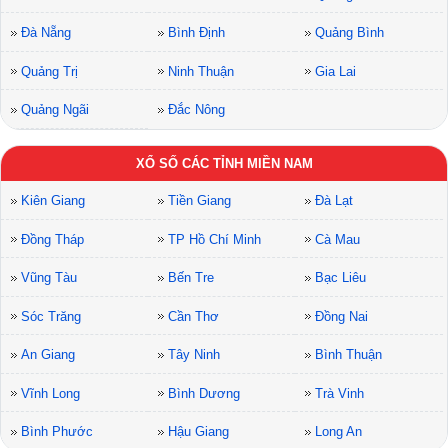
???? 3. Các cặp số lô tô được anh
Đà Nẵng
Bình Định
Quảng Bình
em chơi nhiều nhất hôm nay
Quảng Trị
Ninh Thuận
Gia Lai
15/09/2023:
Quảng Ngãi
Đắc Nông
Dưới đây là tất cả số tổng hợp top các cặp loto được nhiều
người lựa chọn chơi nhiều nhất trên cơ sở soi cầu XSMB
ngày 15/09/2023 chạy nhiều ngày, xác định vị trí số đầu tiên
XỔ SỐ CÁC TỈNH MIỀN NAM
của giải đặc biệt là 0 đến tới số cuối cùng của giải 7 là vị trí
106. các bạn có thể kết hợp với những dự đoán ở trên đó để
Kiên Giang
Tiền Giang
Đà Lạt
lựa chọn cho mình cặp số đẹp nhất để chơi cho hôm nay
hoặc ngày mai anh em nhé:
Đồng Tháp
TP Hồ Chí Minh
Cà Mau
???? Soi cầu lô chạy ăn 5 ngày liên tiếp:
22
Vũng Tàu
Bến Tre
Bạc Liêu
???? Cầu lô tại vị trí ăn 4 ngày liên tiếp:
46 – 57 – 56 – 04 –
Sóc Trăng
Cần Thơ
Đồng Nai
74
An Giang
Tây Ninh
Bình Thuận
???? Cầu lô tại vị trí ăn 3 ngày liên tiếp:
Vĩnh Long
Bình Dương
Trà Vinh
bảng tham khảo Cầu động chạy liên tục trong 3 ngày
Bình Phước
Hậu Giang
Long An
đến 15/09/2023