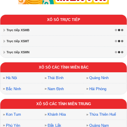
hôm nay:
07 – 93
???? Lô tô gan XSMB hôm nay lâu ra nhất trong ngày hôm
nay:
29 – 36 – 13 – 07 – 34
XỔ SỐ TRỰC TIẾP
???? Thống kê 2 số cuối GĐB lâu về nhất tính đến hôm nay:
Trực tiếp XSMB
Trực tiếp XSMT
Bảng bạch thủ đề XSMB lâu về nhất tính đến ngày
15/09/2023
Trực tiếp XSMN
???? Đầu câm , đít (đuôi) lô câm
XỔ SỐ CÁC TỈNH MIỀN BẮC
???? Chạm gan đặc biệt Miền Bắc lâu chưa về:
01 – 21 –
Hà Nội
Thái Bình
Quảng Ninh
16
Bắc Ninh
Nam Định
Hải Phòng
???? 2 số cuối giải đặc biệt Miền Bắc về theo tuần:
18 – 78
???? Tần suất lô tô:
XỔ SỐ CÁC TỈNH MIỀN TRUNG
Bảng tham khảo tần suất lô tô XSMB hôm nay ngày
Kon Tum
Khánh Hòa
Thừa Thiên Huế
15/09/2023
Phú Yên
Đắk Lắk
Quảng Nam