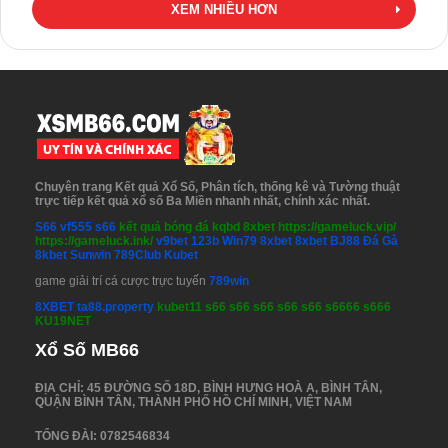
XEM NHIỀU HƠN
Chuyên trang Kết quả Xổ Số, Phân tích, thống kê và Tường thuật
trực tiếp kết quả xổ số Ba Miền nhanh nhất, chính xác nhất.
S66
vf555
s66
kết quả bóng đá
kqbd
8xbet
https://gameluck.vip/
https://gameluck.ink/
v9bet
123b
Win79
8xbet
8xbet
BJ88 Đá Gà
8kbet
Sunwin
789Club
Kubet
game giải trí cá cược trực tuyến
789win
8XBET
ta88.property
kubet11
s66
s66
s66
s66
s66
s6666
s666
KU19NET
Xổ Số MB66
ĐỊA CHỈ: 45 ĐƯỜNG SỐ 18D, BÌNH HƯNG HOÀ A, BÌNH TÂN,
QUẬN BÌNH TÂN, THÀNH PHỐ HỒ CHÍ MINH, VIỆT NAM
TỔNG ĐÀI: 0782546834