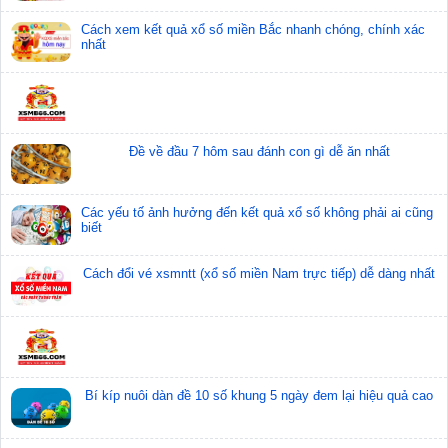
🤑 Nuôi lô hai nháy hôm nay:
06 – 07
Cách xem kết quả xổ số miền Bắc nhanh chóng, chính xác
nhất
🌟 5. Soi cầu dự đoán Vietlott ngày
15/10/2024:
Chốt số soi cầu Vietlott thứ tư hôm nay 15/10/2024
Đề về đầu 7 hôm sau đánh con gì dễ ăn nhất
Soi cầu và dự đoán Mega 6/45 hôm nay ngày 15/10/2024
🤑 Cặp số may mắn sẽ về:
10 – 63 – 40 – 60
Các yếu tố ảnh hưởng đến kết quả xổ số không phải ai cũng
biết
🤑 Thống kê cặp số về nhiều nhất trong 30 ngày:
10 – 32 –
19 – 21
Cách đổi vé xsmntt (xổ số miền Nam trực tiếp) dễ dàng nhất
🤑 Thống kê cặp số Jackpot về ít nhất trong 30 ngày:
49 – 12
– 52 – 87
Dự đoán soi cầu vip 3D hôm nay ngày 15/10/2024
🤑 Cặp số may mắn sẽ về:
69 – 51 – 65 – 99
Bí kíp nuôi dàn đề 10 số khung 5 ngày đem lại hiệu quả cao
🤑 Thống kê cặp số về nhiều nhất trong 30 ngày:
44 – 91 –
27 – 86