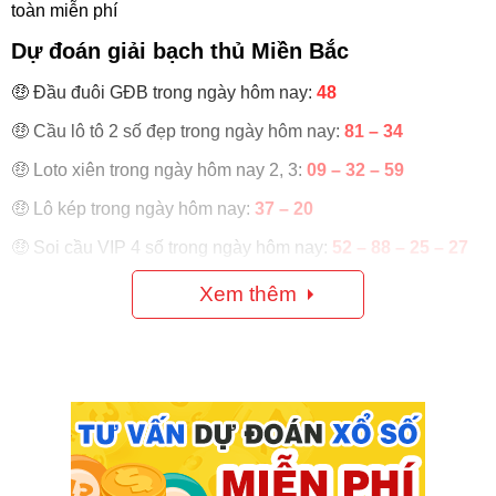
toàn miễn phí
Dự đoán giải bạch thủ Miền Bắc
🤑 Đầu đuôi GĐB trong ngày hôm nay:
48
🤑 Cầu lô tô 2 số đẹp trong ngày hôm nay:
81 – 34
🤑 Loto xiên trong ngày hôm nay 2, 3:
09 – 32 – 59
🤑 Lô kép trong ngày hôm nay:
37 – 20
🤑 Soi cầu VIP 4 số trong ngày hôm nay:
52 – 88 – 25 – 27
🌟 2. Thống kê lô tô Miền Bắc hôm
Xem thêm
nay ngày 15/10/2024:
Thống kê lô tô Miền Bắc đưa ra cho người chơi các con số
may mắn, thông tin các cặp số lô tô đã về gần đây hỗ trợ cho
các bạn trong việc chọn lựa cặp số may mắn ngày
15/10/2024 với cơ hội trúng giải cao, cụ thể như sau:
🤑 Thống kê cặp lô đẹp Miền Bắc về nhiều trong ngày hôm
nay:
43 – 26