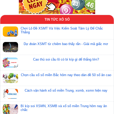
Bảng phân tích và soi cầu đầu đuôi xổ số
Miền Bắc theo bảng dự đoán:
TIN TỨC XỔ SỐ
Soi cầu ghép số cuối giải hàng ngày 1 dự đoán hôm nay
Chơi Lô Đề XSMT Và Việc Kiểm Soát Tâm Lý Để Chắc
Miền Bắc bạch thủ về
78
, tần suất lô rơi là 71 lần trong 30
Thắng
ngày gần đây.
Soi Cầu dự đoán kẹp con số xuất hiện trong ngày hôm nay
Dự đoán XSMT từ chiêm bao thấy rắn - Giải mã giấc mơ
là
48
Kết luận: dự đoán soi cầu bạch thủ lô tô xổ số Miền Bắc
Cao thủ soi cầu lô có bí kíp gì để thắng lớn?
hôm nay dễ về nhất là con số
22
.
Soi cầu dự đoán lô tô 2 nháy hôm nay ngày
Chọn cầu xổ số miền Bắc hôm nay theo dàn đề 50 số ăn cao
15/10/2024:
Lô tô về 2 nháy được xác định và đưa ra dựa vào vị trí tạo
Cách vận hành xổ số miền Trung, xsmb, xsmn hiện nay
cầu về lô ra 2 lần gần nhất hoặc về xuôi cùng lộn vào ngày
hôm sau, lô tô tại vị trí ghép cầu được xác định theo hàng
thứ tự đầu giải đặc biệt là 0 và sau đó được tiến dần lên:
Bí kíp soi XSMN, XSMB và xổ số miền Trung hôm nay ăn
chắc
🤑 Cầu lô 2 nháy chạy 4 kỳ liên tục trở lên:
09