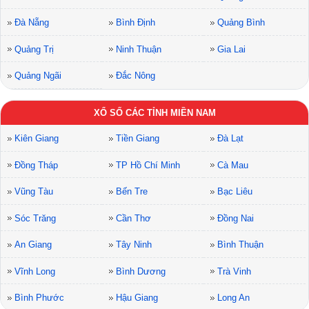
chơi nhiều nhất hôm nay 15/10/2024:
Đà Nẵng
Bình Định
Quảng Bình
Dưới đây là tất cả số tổng hợp top các cặp loto được nhiều
Quảng Trị
Ninh Thuận
Gia Lai
người lựa chọn chơi nhiều nhất trên cơ sở soi cầu XSMB
ngày 15/10/2024 chạy nhiều ngày, xác định vị trí số đầu tiên
Quảng Ngãi
Đắc Nông
của giải đặc biệt là 0 đến tới số cuối cùng của giải 7 là vị trí
106. các bạn có thể kết hợp với những dự đoán ở trên đó để
lựa chọn cho mình cặp số đẹp nhất để chơi cho hôm nay
XỔ SỐ CÁC TỈNH MIỀN NAM
hoặc ngày mai anh em nhé:
Kiên Giang
Tiền Giang
Đà Lạt
🤑 Soi cầu lô chạy ăn 5 ngày liên tiếp:
14
Đồng Tháp
TP Hồ Chí Minh
Cà Mau
🤑 Cầu lô tại vị trí ăn 4 ngày liên tiếp:
77 – 13 – 77 – 26 – 48
🤑 Cầu lô tại vị trí ăn 3 ngày liên tiếp:
Vũng Tàu
Bến Tre
Bạc Liêu
Sóc Trăng
Cần Thơ
Đồng Nai
bảng tham khảo Cầu động chạy liên tục trong 3 ngày
đến 15/10/2024
An Giang
Tây Ninh
Bình Thuận
Vĩnh Long
Bình Dương
Trà Vinh
Những vị trí có lô tô chạy về ba ngày trở lên trên bảng
thường có khả năng chạy tiếp thêm vài ngày, vì thế anh em
Bình Phước
Hậu Giang
Long An
có thể chọn cho mình một trong những cặp số trên để nuôi