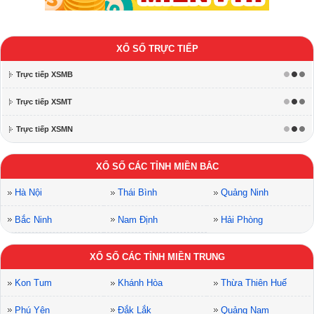
🤑 Lô tô gan XSMB hôm nay lâu ra nhất trong ngày hôm nay:
13 – 72 – 63 – 63 – 79
XỔ SỐ TRỰC TIẾP
🤑 Thống kê 2 số cuối GĐB lâu về nhất tính đến hôm nay:
Trực tiếp XSMB
Bảng bạch thủ đề XSMB lâu về nhất tính đến ngày
Trực tiếp XSMT
15/12/2025
Trực tiếp XSMN
🤑 Đầu câm , đít (đuôi) lô câm
XỔ SỐ CÁC TỈNH MIỀN BẮC
🤑 Chạm gan đặc biệt Miền Bắc lâu chưa về:
62 – 08 – 25
Hà Nội
Thái Bình
Quảng Ninh
🤑 2 số cuối giải đặc biệt Miền Bắc về theo tuần:
13 – 13
Bắc Ninh
Nam Định
Hải Phòng
🤑 Tần suất lô tô:
Bảng tham khảo tần suất lô tô XSMB hôm nay ngày
XỔ SỐ CÁC TỈNH MIỀN TRUNG
15/12/2025
Kon Tum
Khánh Hòa
Thừa Thiên Huế
🌟 3. Các cặp số lô tô được anh em
Phú Yên
Đắk Lắk
Quảng Nam