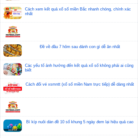
🤑 Nuôi lô hai nháy hôm nay:
00 – 53
Cách xem kết quả xổ số miền Bắc nhanh chóng, chính xác
nhất
🌟 5. Soi cầu dự đoán Vietlott ngày
15/12/2025:
Chốt số soi cầu Vietlott thứ tư hôm nay 15/12/2025
Đề về đầu 7 hôm sau đánh con gì dễ ăn nhất
Soi cầu và dự đoán Mega 6/45 hôm nay ngày 15/12/2025
🤑 Cặp số may mắn sẽ về:
12 – 90 – 14 – 93
Các yếu tố ảnh hưởng đến kết quả xổ số không phải ai cũng
biết
🤑 Thống kê cặp số về nhiều nhất trong 30 ngày:
04 – 85 –
36 – 68
Cách đổi vé xsmntt (xổ số miền Nam trực tiếp) dễ dàng nhất
🤑 Thống kê cặp số Jackpot về ít nhất trong 30 ngày:
67 – 73
– 11 – 71
Dự đoán soi cầu vip 3D hôm nay ngày 15/12/2025
🤑 Cặp số may mắn sẽ về:
50 – 28 – 53 – 66
Bí kíp nuôi dàn đề 10 số khung 5 ngày đem lại hiệu quả cao
🤑 Thống kê cặp số về nhiều nhất trong 30 ngày:
88 – 49 –
64 – 05