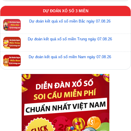
nhé.
DỰ ĐOÁN XỔ SỐ 3 MIỀN
Bạch thủ lô đẹp nhất hôm nay
Dự đoán kết quả xổ số miền Bắc ngày 07.08.26
🤑 Lô 2 nháy đã về hôm qua là
97 – 82
Lô rơi các nháy là
92
– 14 – 74 – 29
Dự đoán kết quả xổ số miền Trung ngày 07.08.26
🤑 Cặp lô được đánh nhiều nhất hôm nay:
48
🌟 4. Soi cầu bạch thủ lô Miền Bắc
Dự đoán kết quả xổ số miền Nam ngày 07.08.26
hôm nay ngày 15/12/2025 : Xem các
con lô đẹp trong ngày:
Cầu soi dự đoán lô tô Miền Bắc theo kết quả
XSMB kỳ trước:
Bạch thủ lô tô XSMB hôm nay được soi theo cầu dự đoán
có quy luật chạy thường xuyên được dự đoán trong những
ngày gần đây nhất:
Bảng soi bạch thủ loto XSMB hôm nay 15/12/2025