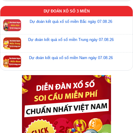
DỰ ĐOÁN XỔ SỐ 3 MIỀN
Dự đoán kết quả xổ số miền Bắc ngày 07.08.26
Bảng tham khảo tần suất lô tô XSMB hôm nay ngày
16/02/2023
Dự đoán kết quả xổ số miền Trung ngày 07.08.26
???? 3. Các cặp số lô tô được anh
Dự đoán kết quả xổ số miền Nam ngày 07.08.26
em chơi nhiều nhất hôm nay
16/02/2023:
Dưới đây là tất cả số tổng hợp top các cặp loto được nhiều
người lựa chọn chơi nhiều nhất trên cơ sở soi cầu XSMB
ngày 16/02/2023 chạy nhiều ngày, xác định vị trí số đầu tiên
của giải đặc biệt là 0 đến tới số cuối cùng của giải 7 là vị trí
106. các bạn có thể kết hợp với những dự đoán ở trên đó để
lựa chọn cho mình cặp số đẹp nhất để chơi cho hôm nay
hoặc ngày mai anh em nhé:
???? Soi cầu lô chạy ăn 5 ngày liên tiếp:
20