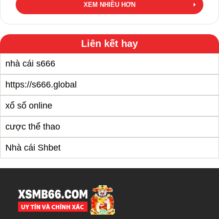
XEM NHIỀU HƠN
Liên kết hay
nhà cái s666
Bảng soi bạch thủ loto XSMB hôm nay 16/02/2023
https://s666.global
xổ số online
Bảng phân tích và soi cầu đầu đuôi xổ số
Miền Bắc theo bảng dự đoán:
cược thể thao
Soi cầu ghép số cuối giải hàng ngày 1 dự đoán hôm nay
Nhà cái Shbet
Miền Bắc bạch thủ về
74
, tần suất lô rơi là 99 lần trong 30
ngày gần đây.
Soi Cầu dự đoán kẹp con số xuất hiện trong ngày hôm nay
là
32
Kết luận: dự đoán soi cầu bạch thủ lô tô xổ số Miền Bắc
hôm nay dễ về nhất là con số
74
.