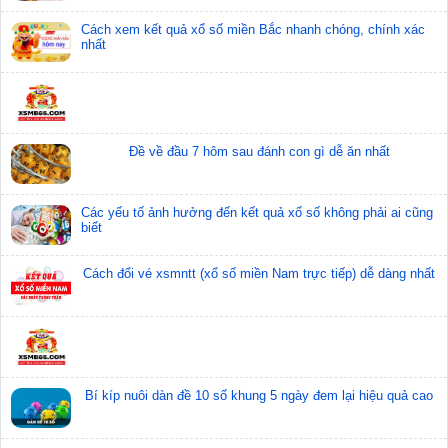
Cách xem kết quả xổ số miền Bắc nhanh chóng, chính xác
nhất
bảng tham khảo Cầu động chạy liên tục trong 3 ngày
đến 16/02/2023
Đề về đầu 7 hôm sau đánh con gì dễ ăn nhất
Những vị trí có lô tô chạy về ba ngày trở lên trên bảng
thường có khả năng chạy tiếp thêm vài ngày, vì thế anh em
Các yếu tố ảnh hưởng đến kết quả xổ số không phải ai cũng
có thể chọn cho mình một trong những cặp số trên để nuôi
biết
nhé.
Cách đổi vé xsmntt (xổ số miền Nam trực tiếp) dễ dàng nhất
Bạch thủ lô đẹp nhất hôm nay
???? Lô 2 nháy đã về hôm qua là
71 – 03
Lô rơi các nháy là
94 – 17 – 75 – 22
???? Cặp lô được đánh nhiều nhất hôm nay:
95
Bí kíp nuôi dàn đề 10 số khung 5 ngày đem lại hiệu quả cao
???? 4. Soi cầu bạch thủ lô Miền
Bắc hôm nay ngày 16/02/2023 : Xem