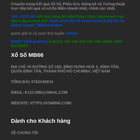
Chuyên trang Kết quả Xổ Số, Phân tích, thống kê và Tường thuật
Soi cầu dự đoán lô tô 2 nháy hôm nay ngày
trực tiếp kết quả xổ số Ba Miền nhanh nhất, chính xác nhất.
16/02/2023:
S66
vf555
s66
kết quả bóng đá
kqbd
8xbet
https://gameluck.vip/
https://gameluck.ink/
v9bet
123b
Win79
8xbet
8xbet
BJ88 Đá Gà
8kbet
Sunwin
789Club
Kubet
Lô tô về 2 nháy được xác định và đưa ra dựa vào vị trí tạo
cầu về lô ra 2 lần gần nhất hoặc về xuôi cùng lộn vào ngày
game giải trí cá cược trực tuyến
789win
hôm sau, lô tô tại vị trí ghép cầu được xác định theo hàng
8XBET
ta88.property
kubet11
s66
s66
s66
s66
s66
s6666
s666
thứ tự đầu giải đặc biệt là 0 và sau đó được tiến dần lên:
KU19NET
Xổ Số MB66
???? Cầu lô 2 nháy chạy 4 kỳ liên tục trở lên:
04
???? Nuôi lô hai nháy hôm nay:
35 – 89
ĐỊA CHỈ: 45 ĐƯỜNG SỐ 18D, BÌNH HƯNG HOÀ A, BÌNH TÂN,
QUẬN BÌNH TÂN, THÀNH PHỐ HỒ CHÍ MINH, VIỆT NAM
???? 5. Soi cầu dự đoán Vietlott
TỔNG ĐÀI: 0782546834
ngày 16/02/2023:
EMAIL:
K123.WIN@GMAIL.COM
Chốt số soi cầu Vietlott thứ tư hôm nay 16/02/2023
WEBSITE: HTTPS://XSMB66.COM/
Soi cầu và dự đoán Mega 6/45 hôm nay ngày 16/02/2023
Dành cho Khách hàng
???? Cặp số may mắn sẽ về:
76 – 36 – 92 – 28
???? Thống kê cặp số về nhiều nhất trong 30 ngày:
11 – 83
VỀ CHÚNG TÔI
– 75 – 61