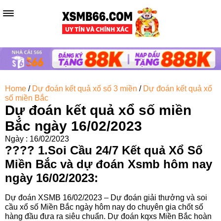
Home
/
Dự đoán kết quả xổ số 3 miền
/
Dự đoán kết quả xổ
số miền Bắc
Dự đoán kết quả xổ số miền
Bắc ngày 16/02/2023
Ngày : 16/02/2023
???? 1.Soi Cầu 24/7 Kết quả Xổ Số
Miền Bắc và dự đoán Xsmb hôm nay
ngày 16/02/2023:
Dự đoán XSMB 16/02/2023 – Dự đoán giải thưởng và soi
cầu xổ số Miền Bắc ngày hôm nay do chuyên gia chốt số
hàng đầu đưa ra siêu chuẩn.
Dự đoán kqxs Miền Bắc
hoàn