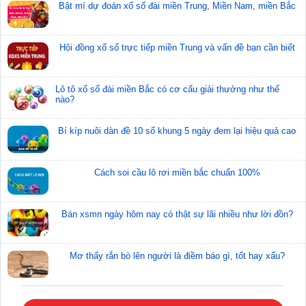
Bật mí dự đoán xổ số đài miền Trung, Miền Nam, miền Bắc
Lưu ý:
Các dự đoán
trên đây của xổ số Miền Bắc
16/05/2024 chỉ mang tính chất tham khảo,cảm ơn các
bạn đã tin tưởng
xsmb66
. Chúc các bạn may mắn!
Hội đồng xổ số trực tiếp miền Trung và vấn đề bạn cần biết
Có thể bạn quan tâm
Dự đoán kết quả xổ số miền Trung ngày 06/08/2026
Lô tô xổ số đài miền Bắc có cơ cấu giải thưởng như thế
nào?
Dự đoán kết quả xổ số miền Nam ngày 06/08/2026
Dự đoán kết quả xổ số miền Bắc ngày 06/08/2026
Bí kíp nuôi dàn đề 10 số khung 5 ngày đem lại hiệu quả cao
Cách soi cầu lô rơi miền bắc chuẩn 100%
Bán xsmn ngày hôm nay có thật sự lãi nhiều như lời đồn?
Mơ thấy rắn bò lên người là điềm báo gì, tốt hay xấu?