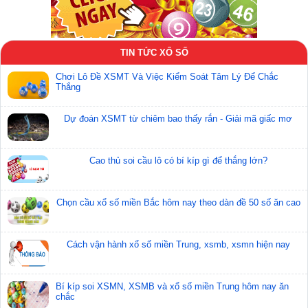
Bảng phân tích và soi cầu đầu đuôi xổ số
Miền Bắc theo bảng dự đoán:
TIN TỨC XỔ SỐ
Soi cầu ghép số cuối giải hàng ngày 1 dự đoán hôm nay
Chơi Lô Đề XSMT Và Việc Kiểm Soát Tâm Lý Để Chắc
Miền Bắc bạch thủ về
77
, tần suất lô rơi là 80 lần trong 30
Thắng
ngày gần đây.
Soi Cầu dự đoán kẹp con số xuất hiện trong ngày hôm nay
Dự đoán XSMT từ chiêm bao thấy rắn - Giải mã giấc mơ
là
93
Kết luận: dự đoán soi cầu bạch thủ lô tô xổ số Miền Bắc
Cao thủ soi cầu lô có bí kíp gì để thắng lớn?
hôm nay dễ về nhất là con số
37
.
Soi cầu dự đoán lô tô 2 nháy hôm nay ngày
Chọn cầu xổ số miền Bắc hôm nay theo dàn đề 50 số ăn cao
16/05/2024:
Lô tô về 2 nháy được xác định và đưa ra dựa vào vị trí tạo
Cách vận hành xổ số miền Trung, xsmb, xsmn hiện nay
cầu về lô ra 2 lần gần nhất hoặc về xuôi cùng lộn vào ngày
hôm sau, lô tô tại vị trí ghép cầu được xác định theo hàng
thứ tự đầu giải đặc biệt là 0 và sau đó được tiến dần lên:
Bí kíp soi XSMN, XSMB và xổ số miền Trung hôm nay ăn
chắc
? Cầu lô 2 nháy chạy 4 kỳ liên tục trở lên:
11