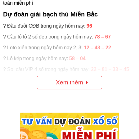
toàn miễn phí
Dự đoán giải bạch thủ Miền Bắc
? Đầu đuôi GĐB trong ngày hôm nay:
96
? Cầu lô tô 2 số đẹp trong ngày hôm nay:
78 – 67
? Loto xiên trong ngày hôm nay 2, 3:
12 – 43 – 22
? Lô kép trong ngày hôm nay:
58 – 04
? Soi cầu VIP 4 số trong ngày hôm nay:
22 – 81 – 33 – 45
? 2. Thống kê lô tô Miền Bắc hôm
Xem thêm
nay ngày 16/05/2024:
Thống kê lô tô Miền Bắc đưa ra cho người chơi các con số
may mắn, thông tin các cặp số lô tô đã về gần đây hỗ trợ cho
các bạn trong việc chọn lựa cặp số may mắn ngày
16/05/2024 với cơ hội trúng giải cao, cụ thể như sau:
? Thống kê cặp lô đẹp Miền Bắc về nhiều trong ngày hôm
nay:
03 – 68