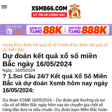
Home
/
Dự đoán kết quả xổ số 3 miền
/
Dự đoán kết quả xổ
số miền Bắc
Dự đoán kết quả xổ số miền
Bắc ngày 16/05/2024
Ngày : 16/05/2024
? 1.Soi Cầu 24/7 Kết quả Xổ Số Miền
Bắc và dự đoán Xsmb hôm nay ngày
16/05/2024:
Dự đoán XSMB 16/05/2024 – Dự đoán giải thưởng và soi
cầu xổ số Miền Bắc ngày hôm nay do chuyên gia chốt số
hàng đầu đưa ra siêu chuẩn.
Dự đoán kqxs Miền Bắc
hoàn