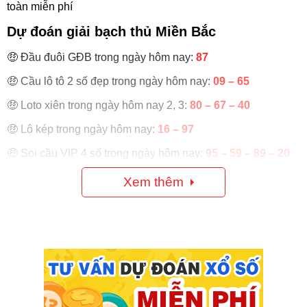
toàn miễn phí
Dự đoán giải bạch thủ Miền Bắc
🤑 Đầu đuôi GĐB trong ngày hôm nay:
87
🤑 Cầu lô tô 2 số đẹp trong ngày hôm nay:
09 – 65
🤑 Loto xiên trong ngày hôm nay 2, 3:
80 – 67 – 40
🤑 Lô kép trong ngày hôm nay:
16 – 97
🤑 Soi cầu VIP 4 số trong ngày hôm nay:
95 – 59 – 89 – 20
🌟 2. Thống kê lô tô Miền Bắc hôm
Xem thêm
nay ngày 16/05/2026:
Thống kê lô tô Miền Bắc đưa ra cho người chơi các con số
may mắn, thông tin các cặp số lô tô đã về gần đây hỗ trợ cho
các bạn trong việc chọn lựa cặp số may mắn ngày
16/05/2026 với cơ hội trúng giải cao, cụ thể như sau:
🤑 Thống kê cặp lô đẹp Miền Bắc về nhiều trong ngày hôm
nay:
92 – 33