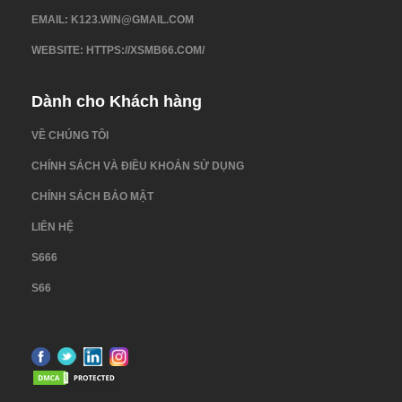
EMAIL:
K123.WIN@GMAIL.COM
WEBSITE: HTTPS://XSMB66.COM/
Dành cho Khách hàng
VỀ CHÚNG TÔI
CHÍNH SÁCH VÀ ĐIỀU KHOẢN SỬ DỤNG
CHÍNH SÁCH BẢO MẬT
LIÊN HỆ
S666
S66