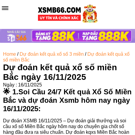
Home
/
Dự đoán kết quả xổ số 3 miền
/
Dự đoán kết quả xổ
số miền Bắc
Dự đoán kết quả xổ số miền
Bắc ngày 16/11/2025
Ngày : 16/11/2025
🌟 1.Soi Cầu 24/7 Kết quả Xổ Số Miền
Bắc và dự đoán Xsmb hôm nay ngày
16/11/2025:
Dự đoán XSMB 16/11/2025 – Dự đoán giải thưởng và soi
cầu xổ số Miền Bắc ngày hôm nay do chuyên gia chốt số
hàng đầu đưa ra siêu chuẩn.
Dự đoán kqxs Miền Bắc
hoàn