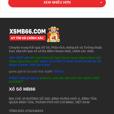
XEM NHIỀU HƠN
Chuyên trang Kết quả Xổ Số, Phân tích, thống kê và Tường thuật
trực tiếp kết quả xổ số Ba Miền nhanh nhất, chính xác nhất.
S66
vf555
s66
kết quả bóng đá
kqbd
8xbet
https://gameluck.vip/
https://gameluck.ink/
v9bet
123b
Win79
8xbet
8xbet
BJ88 Đá Gà
8kbet
Sunwin
789Club
Kubet
game giải trí cá cược trực tuyến
789win
8XBET
ta88.property
kubet11
s66
s66
s66
s66
s66
s6666
s666
KU19NET
Xổ Số MB66
ĐỊA CHỈ: 45 ĐƯỜNG SỐ 18D, BÌNH HƯNG HOÀ A, BÌNH TÂN,
QUẬN BÌNH TÂN, THÀNH PHỐ HỒ CHÍ MINH, VIỆT NAM
TỔNG ĐÀI: 0782546834