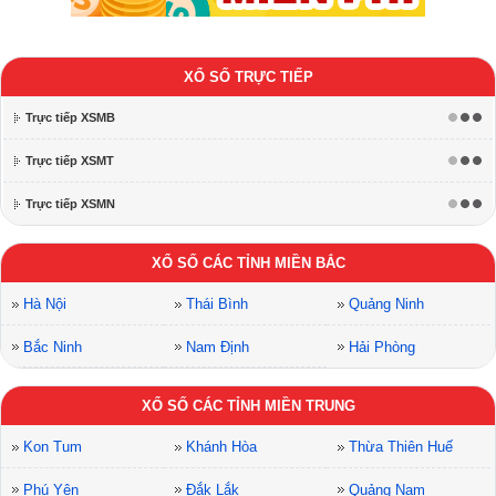
🤑 Lô tô gan XSMB hôm nay lâu ra nhất trong ngày hôm nay:
00 – 87 – 37 – 41 – 58
XỔ SỐ TRỰC TIẾP
🤑 Thống kê 2 số cuối GĐB lâu về nhất tính đến hôm nay:
Trực tiếp XSMB
Bảng bạch thủ đề XSMB lâu về nhất tính đến ngày
Trực tiếp XSMT
16/11/2025
Trực tiếp XSMN
🤑 Đầu câm , đít (đuôi) lô câm
XỔ SỐ CÁC TỈNH MIỀN BẮC
🤑 Chạm gan đặc biệt Miền Bắc lâu chưa về:
54 – 72 – 57
Hà Nội
Thái Bình
Quảng Ninh
🤑 2 số cuối giải đặc biệt Miền Bắc về theo tuần:
44 – 48
Bắc Ninh
Nam Định
Hải Phòng
🤑 Tần suất lô tô:
Bảng tham khảo tần suất lô tô XSMB hôm nay ngày
XỔ SỐ CÁC TỈNH MIỀN TRUNG
16/11/2025
Kon Tum
Khánh Hòa
Thừa Thiên Huế
🌟 3. Các cặp số lô tô được anh em
Phú Yên
Đắk Lắk
Quảng Nam