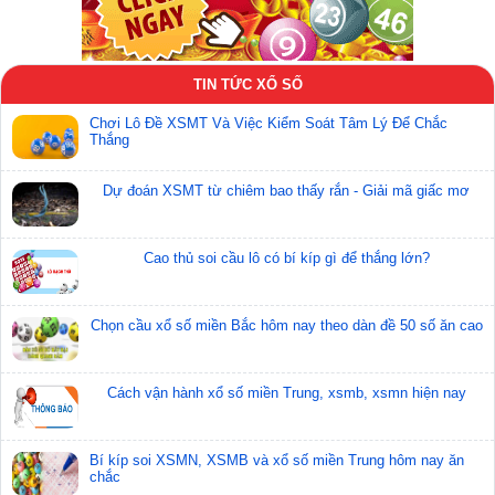
Bảng phân tích và soi cầu đầu đuôi xổ số
Miền Bắc theo bảng dự đoán:
TIN TỨC XỔ SỐ
Soi cầu ghép số cuối giải hàng ngày 1 dự đoán hôm nay
Chơi Lô Đề XSMT Và Việc Kiểm Soát Tâm Lý Để Chắc
Miền Bắc bạch thủ về
56
, tần suất lô rơi là 32 lần trong 30
Thắng
ngày gần đây.
Soi Cầu dự đoán kẹp con số xuất hiện trong ngày hôm nay
Dự đoán XSMT từ chiêm bao thấy rắn - Giải mã giấc mơ
là
40
Kết luận: dự đoán soi cầu bạch thủ lô tô xổ số Miền Bắc
Cao thủ soi cầu lô có bí kíp gì để thắng lớn?
hôm nay dễ về nhất là con số
64
.
Soi cầu dự đoán lô tô 2 nháy hôm nay ngày
Chọn cầu xổ số miền Bắc hôm nay theo dàn đề 50 số ăn cao
16/11/2025:
Lô tô về 2 nháy được xác định và đưa ra dựa vào vị trí tạo
Cách vận hành xổ số miền Trung, xsmb, xsmn hiện nay
cầu về lô ra 2 lần gần nhất hoặc về xuôi cùng lộn vào ngày
hôm sau, lô tô tại vị trí ghép cầu được xác định theo hàng
thứ tự đầu giải đặc biệt là 0 và sau đó được tiến dần lên:
Bí kíp soi XSMN, XSMB và xổ số miền Trung hôm nay ăn
chắc
🤑 Cầu lô 2 nháy chạy 4 kỳ liên tục trở lên:
17