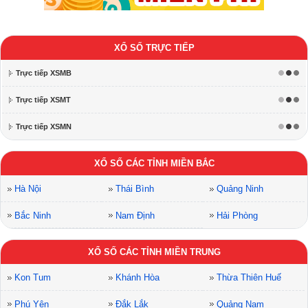
hôm nay:
28 – 53
???? Lô tô gan XSMB hôm nay lâu ra nhất trong ngày hôm
nay:
53 – 76 – 88 – 61 – 79
XỔ SỐ TRỰC TIẾP
???? Thống kê 2 số cuối GĐB lâu về nhất tính đến hôm nay:
Trực tiếp XSMB
Trực tiếp XSMT
Trực tiếp XSMN
XỔ SỐ CÁC TỈNH MIỀN BẮC
Hà Nội
Thái Bình
Quảng Ninh
Bắc Ninh
Nam Định
Hải Phòng
XỔ SỐ CÁC TỈNH MIỀN TRUNG
Kon Tum
Khánh Hòa
Thừa Thiên Huế
Phú Yên
Đắk Lắk
Quảng Nam