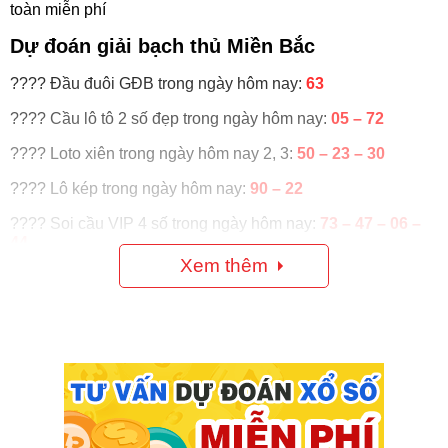
toàn miễn phí
Dự đoán giải bạch thủ Miền Bắc
???? Đầu đuôi GĐB trong ngày hôm nay:
63
???? Cầu lô tô 2 số đẹp trong ngày hôm nay:
05 – 72
???? Loto xiên trong ngày hôm nay 2, 3:
50 – 23 – 30
???? Lô kép trong ngày hôm nay:
90 – 22
???? Soi cầu VIP 4 số trong ngày hôm nay:
73 – 47 – 06 –
44
Xem thêm
???? 2. Thống kê lô tô Miền Bắc
hôm nay ngày 17/03/2023:
Thống kê lô tô Miền Bắc đưa ra cho người chơi các con số
may mắn, thông tin các cặp số lô tô đã về gần đây hỗ trợ cho
các bạn trong việc chọn lựa cặp số may mắn ngày
17/03/2023 với cơ hội trúng giải cao, cụ thể như sau:
???? Thống kê cặp lô đẹp Miền Bắc về nhiều trong ngày