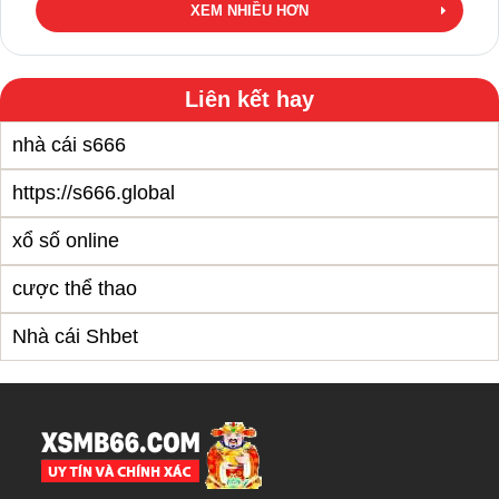
XEM NHIỀU HƠN
Liên kết hay
nhà cái s666
Bảng soi bạch thủ loto XSMB hôm nay 17/03/2023
https://s666.global
Bảng phân tích và soi cầu đầu đuôi xổ số
Miền Bắc theo bảng dự đoán:
xổ số online
Soi cầu ghép số cuối giải hàng ngày 1 dự đoán hôm nay
cược thể thao
Miền Bắc bạch thủ về
31
, tần suất lô rơi là 46 lần trong 30
ngày gần đây.
Nhà cái Shbet
Soi Cầu dự đoán kẹp con số xuất hiện trong ngày hôm nay
là
39
Kết luận: dự đoán soi cầu bạch thủ lô tô xổ số Miền Bắc
hôm nay dễ về nhất là con số
16
.
Soi cầu dự đoán lô tô 2 nháy hôm nay ngày