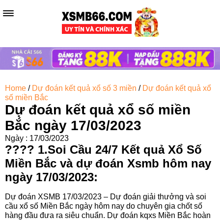
Home
/
Dự đoán kết quả xổ số 3 miền
/
Dự đoán kết quả xổ
số miền Bắc
Dự đoán kết quả xổ số miền
Bắc ngày 17/03/2023
Ngày : 17/03/2023
???? 1.Soi Cầu 24/7 Kết quả Xổ Số
Miền Bắc và dự đoán Xsmb hôm nay
ngày 17/03/2023:
Dự đoán XSMB 17/03/2023 – Dự đoán giải thưởng và soi
cầu xổ số Miền Bắc ngày hôm nay do chuyên gia chốt số
hàng đầu đưa ra siêu chuẩn.
Dự đoán kqxs Miền Bắc
hoàn