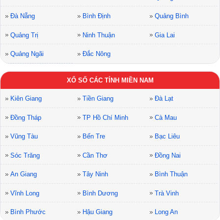
Bảng bạch thủ đề XSMB lâu về nhất tính đến ngày
Đà Nẵng
Bình Định
Quảng Bình
17/03/2023
Quảng Trị
Ninh Thuận
Gia Lai
???? Đầu câm
6
xuất hiện, đít (đuôi) lô câm
không có
Quảng Ngãi
Đắc Nông
???? Chạm gan đặc biệt Miền Bắc lâu chưa về:
51 – 92 –
17
XỔ SỐ CÁC TỈNH MIỀN NAM
???? 2 số cuối giải đặc biệt Miền Bắc về theo tuần:
27 – 64
Kiên Giang
Tiền Giang
Đà Lạt
???? Tần suất lô tô:
Đồng Tháp
TP Hồ Chí Minh
Cà Mau
Vũng Tàu
Bến Tre
Bạc Liêu
Sóc Trăng
Cần Thơ
Đồng Nai
An Giang
Tây Ninh
Bình Thuận
Vĩnh Long
Bình Dương
Trà Vinh
Bình Phước
Hậu Giang
Long An