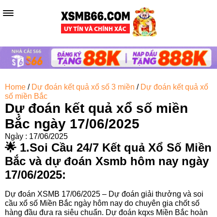
Home
/
Dự đoán kết quả xổ số 3 miền
/
Dự đoán kết quả xổ
số miền Bắc
Dự đoán kết quả xổ số miền
Bắc ngày 17/06/2025
Ngày : 17/06/2025
🌟 1.Soi Cầu 24/7 Kết quả Xổ Số Miền
Bắc và dự đoán Xsmb hôm nay ngày
17/06/2025:
Dự đoán XSMB 17/06/2025 – Dự đoán giải thưởng và soi
cầu xổ số Miền Bắc ngày hôm nay do chuyên gia chốt số
hàng đầu đưa ra siêu chuẩn.
Dự đoán kqxs Miền Bắc
hoàn