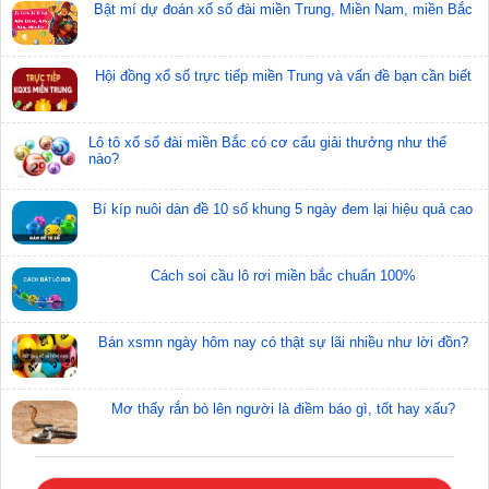
Bật mí dự đoán xổ số đài miền Trung, Miền Nam, miền Bắc
Lưu ý:
Các dự đoán
trên đây của xổ số Miền Bắc
17/06/2025 chỉ mang tính chất tham khảo,cảm ơn các
bạn đã tin tưởng
xsmb66
. Chúc các bạn may mắn!
Hội đồng xổ số trực tiếp miền Trung và vấn đề bạn cần biết
Có thể bạn quan tâm
Dự đoán kết quả xổ số miền Trung ngày 06/08/2026
Lô tô xổ số đài miền Bắc có cơ cấu giải thưởng như thế
nào?
Dự đoán kết quả xổ số miền Nam ngày 06/08/2026
Dự đoán kết quả xổ số miền Bắc ngày 06/08/2026
Bí kíp nuôi dàn đề 10 số khung 5 ngày đem lại hiệu quả cao
Cách soi cầu lô rơi miền bắc chuẩn 100%
Bán xsmn ngày hôm nay có thật sự lãi nhiều như lời đồn?
Mơ thấy rắn bò lên người là điềm báo gì, tốt hay xấu?