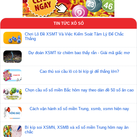
Bảng phân tích và soi cầu đầu đuôi xổ số
Miền Bắc theo bảng dự đoán:
TIN TỨC XỔ SỐ
Soi cầu ghép số cuối giải hàng ngày 1 dự đoán hôm nay
Chơi Lô Đề XSMT Và Việc Kiểm Soát Tâm Lý Để Chắc
Miền Bắc bạch thủ về
51
, tần suất lô rơi là 84 lần trong 30
Thắng
ngày gần đây.
Soi Cầu dự đoán kẹp con số xuất hiện trong ngày hôm nay
Dự đoán XSMT từ chiêm bao thấy rắn - Giải mã giấc mơ
là
52
Kết luận: dự đoán soi cầu bạch thủ lô tô xổ số Miền Bắc
Cao thủ soi cầu lô có bí kíp gì để thắng lớn?
hôm nay dễ về nhất là con số
91
.
Soi cầu dự đoán lô tô 2 nháy hôm nay ngày
Chọn cầu xổ số miền Bắc hôm nay theo dàn đề 50 số ăn cao
17/06/2025:
Lô tô về 2 nháy được xác định và đưa ra dựa vào vị trí tạo
Cách vận hành xổ số miền Trung, xsmb, xsmn hiện nay
cầu về lô ra 2 lần gần nhất hoặc về xuôi cùng lộn vào ngày
hôm sau, lô tô tại vị trí ghép cầu được xác định theo hàng
thứ tự đầu giải đặc biệt là 0 và sau đó được tiến dần lên:
Bí kíp soi XSMN, XSMB và xổ số miền Trung hôm nay ăn
chắc
🤑 Cầu lô 2 nháy chạy 4 kỳ liên tục trở lên:
16