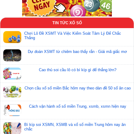
ngày gần đây nhất:
Bảng soi bạch thủ loto XSMB hôm nay 17/10/2023
TIN TỨC XỔ SỐ
Chơi Lô Đề XSMT Và Việc Kiểm Soát Tâm Lý Để Chắc
Bảng phân tích và soi cầu đầu đuôi xổ số
Thắng
Miền Bắc theo bảng dự đoán:
Dự đoán XSMT từ chiêm bao thấy rắn - Giải mã giấc mơ
Soi cầu ghép số cuối giải hàng ngày 1 dự đoán hôm nay
Miền Bắc bạch thủ về
95
, tần suất lô rơi là 26 lần trong 30
ngày gần đây.
Cao thủ soi cầu lô có bí kíp gì để thắng lớn?
Soi Cầu dự đoán kẹp con số xuất hiện trong ngày hôm nay
là
37
Chọn cầu xổ số miền Bắc hôm nay theo dàn đề 50 số ăn cao
Kết luận: dự đoán soi cầu bạch thủ lô tô xổ số Miền Bắc
hôm nay dễ về nhất là con số
45
.
Cách vận hành xổ số miền Trung, xsmb, xsmn hiện nay
Soi cầu dự đoán lô tô 2 nháy hôm nay ngày
17/10/2023:
Bí kíp soi XSMN, XSMB và xổ số miền Trung hôm nay ăn
Lô tô về 2 nháy được xác định và đưa ra dựa vào vị trí tạo
chắc
cầu về lô ra 2 lần gần nhất hoặc về xuôi cùng lộn vào ngày