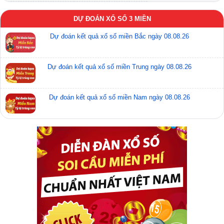
DỰ ĐOÁN XỔ SỐ 3 MIỀN
Những vị trí có lô tô chạy về ba ngày trở lên trên bảng
thường có khả năng chạy tiếp thêm vài ngày, vì thế anh em
Dự đoán kết quả xổ số miền Bắc ngày 08.08.26
có thể chọn cho mình một trong những cặp số trên để nuôi
nhé.
Bạch thủ lô đẹp nhất hôm nay
Dự đoán kết quả xổ số miền Trung ngày 08.08.26
???? Lô 2 nháy đã về hôm qua là
01 – 06
Lô rơi các nháy là
59 – 03 – 98 – 55
Dự đoán kết quả xổ số miền Nam ngày 08.08.26
???? Cặp lô được đánh nhiều nhất hôm nay:
41
???? 4. Soi cầu bạch thủ lô Miền
Bắc hôm nay ngày 17/10/2023 : Xem
các con lô đẹp trong ngày:
Cầu soi dự đoán lô tô Miền Bắc theo kết quả
XSMB kỳ trước:
Bạch thủ lô tô XSMB hôm nay được soi theo cầu dự đoán
có quy luật chạy thường xuyên được dự đoán trong những