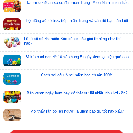
Bật mí dự đoán xổ số đài miền Trung, Miền Nam, miền Bắc
???? Cặp số may mắn sẽ về:
02 – 07 – 03 – 72
???? Thống kê cặp số về nhiều nhất trong 30 ngày:
24 – 80
– 28 – 48
Hội đồng xổ số trực tiếp miền Trung và vấn đề bạn cần biết
Lưu ý:
Các dự đoán
trên đây của xổ số Miền Bắc
17/10/2023 chỉ mang tính chất tham khảo,cảm ơn các
Lô tô xổ số đài miền Bắc có cơ cấu giải thưởng như thế
bạn đã tin tưởng
xsmb66
. Chúc các bạn may mắn!
nào?
Có thể bạn quan tâm
Bí kíp nuôi dàn đề 10 số khung 5 ngày đem lại hiệu quả cao
Dự đoán kết quả xổ số miền Trung ngày 08/08/2026
Dự đoán kết quả xổ số miền Nam ngày 08/08/2026
Cách soi cầu lô rơi miền bắc chuẩn 100%
Dự đoán kết quả xổ số miền Bắc ngày 08/08/2026
Bán xsmn ngày hôm nay có thật sự lãi nhiều như lời đồn?
Mơ thấy rắn bò lên người là điềm báo gì, tốt hay xấu?