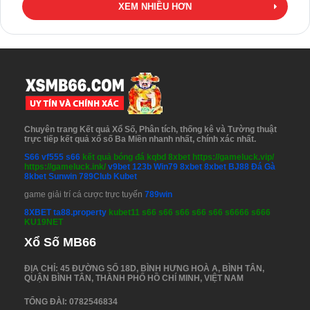
XEM NHIỀU HƠN
Chuyên trang Kết quả Xổ Số, Phân tích, thống kê và Tường thuật
trực tiếp kết quả xổ số Ba Miền nhanh nhất, chính xác nhất.
S66
vf555
s66
kết quả bóng đá
kqbd
8xbet
https://gameluck.vip/
https://gameluck.ink/
v9bet
123b
Win79
8xbet
8xbet
BJ88 Đá Gà
8kbet
Sunwin
789Club
Kubet
game giải trí cá cược trực tuyến
789win
8XBET
ta88.property
kubet11
s66
s66
s66
s66
s66
s6666
s666
KU19NET
Xổ Số MB66
ĐỊA CHỈ: 45 ĐƯỜNG SỐ 18D, BÌNH HƯNG HOÀ A, BÌNH TÂN,
QUẬN BÌNH TÂN, THÀNH PHỐ HỒ CHÍ MINH, VIỆT NAM
TỔNG ĐÀI: 0782546834