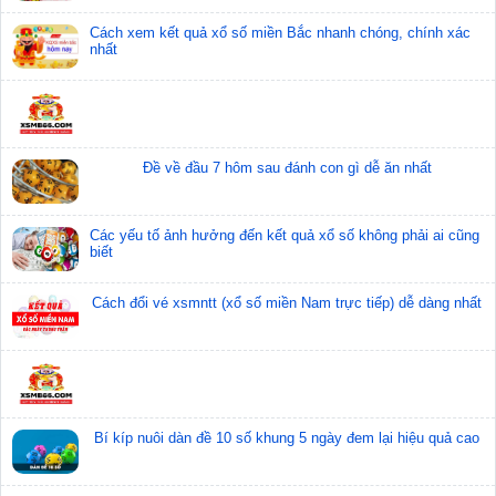
hôm sau, lô tô tại vị trí ghép cầu được xác định theo hàng
Cách xem kết quả xổ số miền Bắc nhanh chóng, chính xác
thứ tự đầu giải đặc biệt là 0 và sau đó được tiến dần lên:
nhất
???? Cầu lô 2 nháy chạy 4 kỳ liên tục trở lên:
89
???? Nuôi lô hai nháy hôm nay:
52 – 44
???? 5. Soi cầu dự đoán Vietlott
Đề về đầu 7 hôm sau đánh con gì dễ ăn nhất
ngày 17/10/2023:
Chốt số soi cầu Vietlott thứ tư hôm nay 17/10/2023
Các yếu tố ảnh hưởng đến kết quả xổ số không phải ai cũng
biết
Soi cầu và dự đoán Mega 6/45 hôm nay ngày 17/10/2023
Cách đổi vé xsmntt (xổ số miền Nam trực tiếp) dễ dàng nhất
???? Cặp số may mắn sẽ về:
91 – 25 – 33 – 21
???? Thống kê cặp số về nhiều nhất trong 30 ngày:
99 – 80
– 82 – 50
???? Thống kê cặp số Jackpot về ít nhất trong 30 ngày:
14 –
59 – 63 – 15
Bí kíp nuôi dàn đề 10 số khung 5 ngày đem lại hiệu quả cao
Dự đoán soi cầu vip 3D hôm nay ngày 17/10/2023