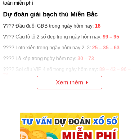
toàn miễn phí
Dự đoán giải bạch thủ Miền Bắc
???? Đầu đuôi GĐB trong ngày hôm nay:
18
???? Cầu lô tô 2 số đẹp trong ngày hôm nay:
99 – 95
???? Loto xiên trong ngày hôm nay 2, 3:
25 – 35 – 63
???? Lô kép trong ngày hôm nay:
30 – 73
???? Soi cầu VIP 4 số trong ngày hôm nay:
89 – 42 – 96 –
76
Xem thêm
???? 2. Thống kê lô tô Miền Bắc
hôm nay ngày 17/10/2023:
Thống kê lô tô Miền Bắc đưa ra cho người chơi các con số
may mắn, thông tin các cặp số lô tô đã về gần đây hỗ trợ cho
các bạn trong việc chọn lựa cặp số may mắn ngày
17/10/2023 với cơ hội trúng giải cao, cụ thể như sau:
???? Thống kê cặp lô đẹp Miền Bắc về nhiều trong ngày