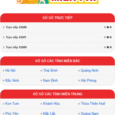
hôm nay:
43 – 85
???? Lô tô gan XSMB hôm nay lâu ra nhất trong ngày hôm
nay:
75 – 10 – 12 – 15 – 55
XỔ SỐ TRỰC TIẾP
???? Thống kê 2 số cuối GĐB lâu về nhất tính đến hôm nay:
Trực tiếp XSMB
Trực tiếp XSMT
Bảng bạch thủ đề XSMB lâu về nhất tính đến ngày
17/10/2023
Trực tiếp XSMN
???? Đầu câm , đít (đuôi) lô câm
XỔ SỐ CÁC TỈNH MIỀN BẮC
???? Chạm gan đặc biệt Miền Bắc lâu chưa về:
71 – 22 –
Hà Nội
Thái Bình
Quảng Ninh
25
Bắc Ninh
Nam Định
Hải Phòng
???? 2 số cuối giải đặc biệt Miền Bắc về theo tuần:
47 – 44
???? Tần suất lô tô:
XỔ SỐ CÁC TỈNH MIỀN TRUNG
Bảng tham khảo tần suất lô tô XSMB hôm nay ngày
Kon Tum
Khánh Hòa
Thừa Thiên Huế
17/10/2023
Phú Yên
Đắk Lắk
Quảng Nam