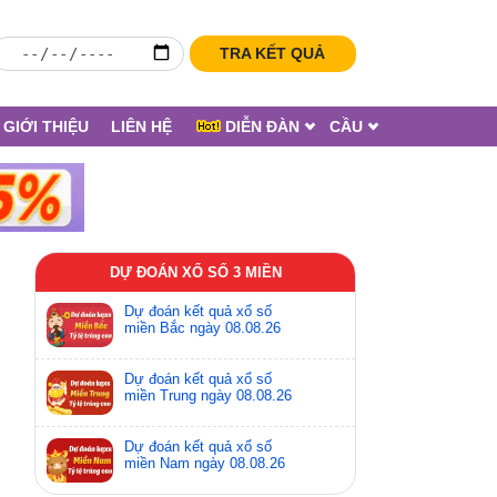
TRA KẾT QUẢ
GIỚI THIỆU
LIÊN HỆ
DIỄN ĐÀN
CẦU
DỰ ĐOÁN XỔ SỐ 3 MIỀN
Dự đoán kết quả xổ số
miền Bắc ngày 08.08.26
Dự đoán kết quả xổ số
miền Trung ngày 08.08.26
Dự đoán kết quả xổ số
miền Nam ngày 08.08.26