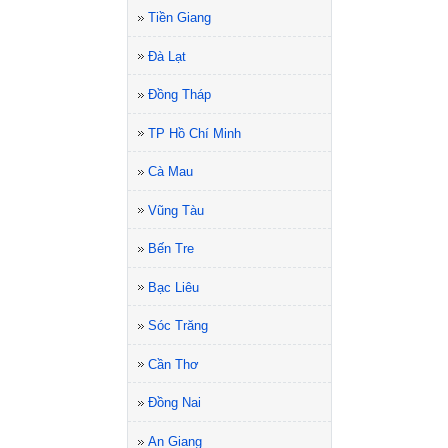
nhiều 
Tiền Giang
Dưới đây l
Đà Lạt
chọn chơi 
nhiều ngày,
Đồng Tháp
cuối cùng 
đoán ở trê
TP Hồ Chí Minh
nay hoặc 
🤑 Soi cầu
Cà Mau
🤑 Cầu lô t
Vũng Tàu
🤑 Cầu lô tạ
Bến Tre
Bạc Liêu
bảng
Sóc Trăng
Cần Thơ
Những vị t
năng chạy 
Đồng Nai
trong nhữn
Bạch thủ 
An Giang