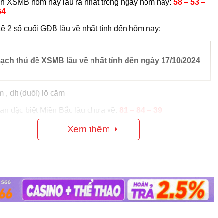
an XSMB hôm nay lâu ra nhất trong ngày hôm nay:
58 – 53 –
64
ê 2 số cuối GĐB lâu về nhất tính đến hôm nay:
ạch thủ đề XSMB lâu về nhất tính đến ngày 17/10/2024
 , đít (đuôi) lô câm
an đặc biệt Miền Bắc lâu chưa về:
81 – 84 – 39
ối giải đặc biệt Miền Bắc về theo tuần:
08 – 23
Xem thêm
 lô tô:
am khảo tần suất lô tô XSMB hôm nay ngày 17/10/2024
Các cặp số lô tô được anh em chơi