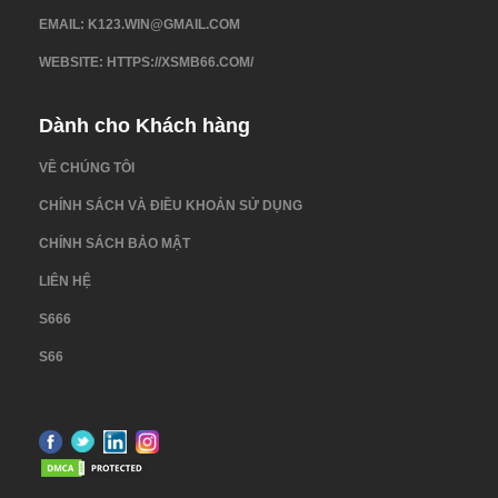
EMAIL:
K123.WIN@GMAIL.COM
WEBSITE: HTTPS://XSMB66.COM/
Dành cho Khách hàng
VỀ CHÚNG TÔI
CHÍNH SÁCH VÀ ĐIỀU KHOẢN SỬ DỤNG
CHÍNH SÁCH BẢO MẬT
LIÊN HỆ
S666
S66