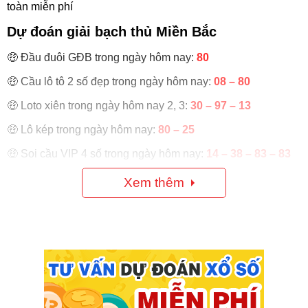
toàn miễn phí
Dự đoán giải bạch thủ Miền Bắc
🤑 Đầu đuôi GĐB trong ngày hôm nay:
80
🤑 Cầu lô tô 2 số đẹp trong ngày hôm nay:
08 – 80
🤑 Loto xiên trong ngày hôm nay 2, 3:
30 – 97 – 13
🤑 Lô kép trong ngày hôm nay:
80 – 25
🤑 Soi cầu VIP 4 số trong ngày hôm nay:
14 – 38 – 83 – 83
🌟 2. Thống kê lô tô Miền Bắc hôm
Xem thêm
nay ngày 18/02/2026:
Thống kê lô tô Miền Bắc đưa ra cho người chơi các con số
may mắn, thông tin các cặp số lô tô đã về gần đây hỗ trợ cho
các bạn trong việc chọn lựa cặp số may mắn ngày
18/02/2026 với cơ hội trúng giải cao, cụ thể như sau:
🤑 Thống kê cặp lô đẹp Miền Bắc về nhiều trong ngày hôm
nay:
22 – 82