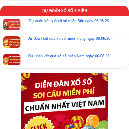
nhé.
DỰ ĐOÁN XỔ SỐ 3 MIỀN
Bạch thủ lô đẹp nhất hôm nay
Dự đoán kết quả xổ số miền Bắc ngày 06.08.26
🤑 Lô 2 nháy đã về hôm qua là
04 – 95
Lô rơi các nháy là
89
– 93 – 32 – 64
Dự đoán kết quả xổ số miền Trung ngày 06.08.26
🤑 Cặp lô được đánh nhiều nhất hôm nay:
80
🌟 4. Soi cầu bạch thủ lô Miền Bắc
Dự đoán kết quả xổ số miền Nam ngày 06.08.26
hôm nay ngày 18/02/2026 : Xem các
con lô đẹp trong ngày:
Cầu soi dự đoán lô tô Miền Bắc theo kết quả
XSMB kỳ trước:
Bạch thủ lô tô XSMB hôm nay được soi theo cầu dự đoán
có quy luật chạy thường xuyên được dự đoán trong những
ngày gần đây nhất:
Bảng soi bạch thủ loto XSMB hôm nay 18/02/2026