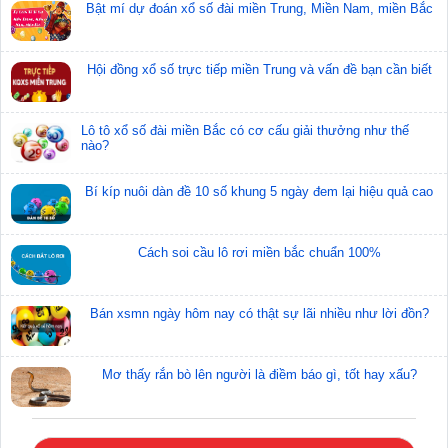
Bật mí dự đoán xổ số đài miền Trung, Miền Nam, miền Bắc
Lưu ý:
Các dự đoán
trên đây của xổ số Miền Bắc
18/02/2026 chỉ mang tính chất tham khảo,cảm ơn các
bạn đã tin tưởng
xsmb66
. Chúc các bạn may mắn!
Hội đồng xổ số trực tiếp miền Trung và vấn đề bạn cần biết
Có thể bạn quan tâm
Dự đoán kết quả xổ số miền Trung ngày 07/08/2026
Lô tô xổ số đài miền Bắc có cơ cấu giải thưởng như thế
nào?
Dự đoán kết quả xổ số miền Nam ngày 07/08/2026
Dự đoán kết quả xổ số miền Bắc ngày 07/08/2026
Bí kíp nuôi dàn đề 10 số khung 5 ngày đem lại hiệu quả cao
Cách soi cầu lô rơi miền bắc chuẩn 100%
Bán xsmn ngày hôm nay có thật sự lãi nhiều như lời đồn?
Mơ thấy rắn bò lên người là điềm báo gì, tốt hay xấu?