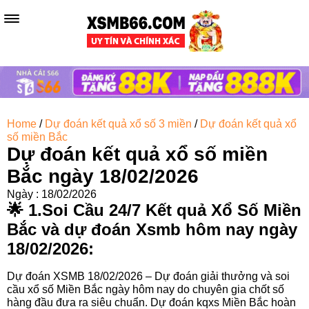
Home
/
Dự đoán kết quả xổ số 3 miền
/
Dự đoán kết quả xổ
số miền Bắc
Dự đoán kết quả xổ số miền
Bắc ngày 18/02/2026
Ngày : 18/02/2026
🌟 1.Soi Cầu 24/7 Kết quả Xổ Số Miền
Bắc và dự đoán Xsmb hôm nay ngày
18/02/2026:
Dự đoán XSMB 18/02/2026 – Dự đoán giải thưởng và soi
cầu xổ số Miền Bắc ngày hôm nay do chuyên gia chốt số
hàng đầu đưa ra siêu chuẩn.
Dự đoán kqxs Miền Bắc
hoàn