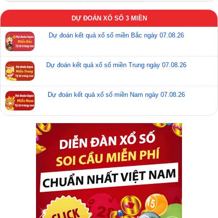
nhé.
DỰ ĐOÁN XỔ SỐ 3 MIỀN
Bạch thủ lô đẹp nhất hôm nay
Dự đoán kết quả xổ số miền Bắc ngày 07.08.26
🤑 Lô 2 nháy đã về hôm qua là
57 – 61
Lô rơi các nháy là
87
– 17 – 34 – 10
Dự đoán kết quả xổ số miền Trung ngày 07.08.26
🤑 Cặp lô được đánh nhiều nhất hôm nay:
93
🌟 4. Soi cầu bạch thủ lô Miền Bắc
Dự đoán kết quả xổ số miền Nam ngày 07.08.26
hôm nay ngày 19/06/2026 : Xem các
con lô đẹp trong ngày:
Cầu soi dự đoán lô tô Miền Bắc theo kết quả
XSMB kỳ trước:
Bạch thủ lô tô XSMB hôm nay được soi theo cầu dự đoán
có quy luật chạy thường xuyên được dự đoán trong những
ngày gần đây nhất:
Bảng soi bạch thủ loto XSMB hôm nay 19/06/2026