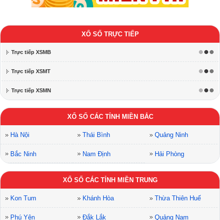
🤑 Lô tô gan XSMB hôm nay lâu ra nhất trong ngày hôm nay:
04 – 68 – 33 – 63 – 55
XỔ SỐ TRỰC TIẾP
🤑 Thống kê 2 số cuối GĐB lâu về nhất tính đến hôm nay:
Trực tiếp XSMB
Bảng bạch thủ đề XSMB lâu về nhất tính đến ngày
Trực tiếp XSMT
19/06/2026
Trực tiếp XSMN
🤑 Đầu câm , đít (đuôi) lô câm
XỔ SỐ CÁC TỈNH MIỀN BẮC
🤑 Chạm gan đặc biệt Miền Bắc lâu chưa về:
60 – 25 – 27
Hà Nội
Thái Bình
Quảng Ninh
🤑 2 số cuối giải đặc biệt Miền Bắc về theo tuần:
13 – 18
Bắc Ninh
Nam Định
Hải Phòng
🤑 Tần suất lô tô:
Bảng tham khảo tần suất lô tô XSMB hôm nay ngày
XỔ SỐ CÁC TỈNH MIỀN TRUNG
19/06/2026
Kon Tum
Khánh Hòa
Thừa Thiên Huế
🌟 3. Các cặp số lô tô được anh em
Phú Yên
Đắk Lắk
Quảng Nam