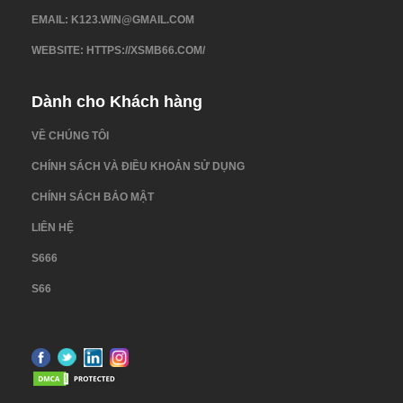
EMAIL:
K123.WIN@GMAIL.COM
WEBSITE: HTTPS://XSMB66.COM/
Dành cho Khách hàng
VỀ CHÚNG TÔI
CHÍNH SÁCH VÀ ĐIỀU KHOẢN SỬ DỤNG
CHÍNH SÁCH BẢO MẬT
LIÊN HỆ
S666
S66