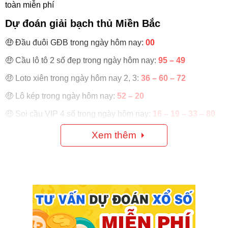
toàn miễn phí
Dự đoán giải bạch thủ Miền Bắc
🤑 Đầu đuôi GĐB trong ngày hôm nay:
00
🤑 Cầu lô tô 2 số đẹp trong ngày hôm nay:
95 – 49
🤑 Loto xiên trong ngày hôm nay 2, 3:
36 – 60 – 72
🤑 Lô kép trong ngày hôm nay:
52 – 20
🤑 Soi cầu VIP 4 số trong ngày hôm nay:
16 – 19 – 33 – 80
🌟 2. Thống kê lô tô Miền Bắc hôm
Xem thêm
nay ngày 19/06/2026:
Thống kê lô tô Miền Bắc đưa ra cho người chơi các con số
may mắn, thông tin các cặp số lô tô đã về gần đây hỗ trợ cho
các bạn trong việc chọn lựa cặp số may mắn ngày
19/06/2026 với cơ hội trúng giải cao, cụ thể như sau:
🤑 Thống kê cặp lô đẹp Miền Bắc về nhiều trong ngày hôm
nay:
63 – 18