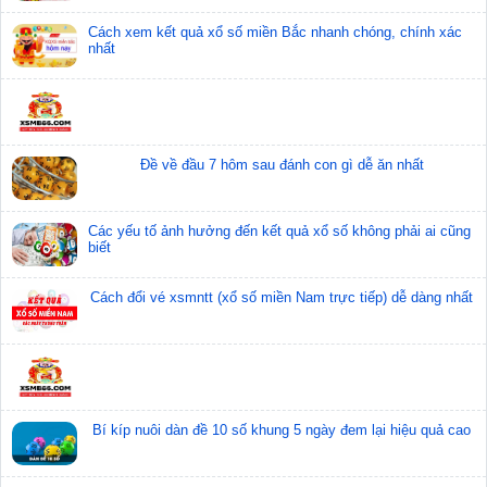
🤑 Nuôi lô hai nháy hôm nay:
65 – 32
Cách xem kết quả xổ số miền Bắc nhanh chóng, chính xác
nhất
🌟 5. Soi cầu dự đoán Vietlott ngày
19/06/2026:
Chốt số soi cầu Vietlott thứ tư hôm nay 19/06/2026
Đề về đầu 7 hôm sau đánh con gì dễ ăn nhất
Soi cầu và dự đoán Mega 6/45 hôm nay ngày 19/06/2026
🤑 Cặp số may mắn sẽ về:
34 – 73 – 43 – 07
Các yếu tố ảnh hưởng đến kết quả xổ số không phải ai cũng
biết
🤑 Thống kê cặp số về nhiều nhất trong 30 ngày:
88 – 80 –
67 – 06
Cách đổi vé xsmntt (xổ số miền Nam trực tiếp) dễ dàng nhất
🤑 Thống kê cặp số Jackpot về ít nhất trong 30 ngày:
07 – 97
– 90 – 80
Dự đoán soi cầu vip 3D hôm nay ngày 19/06/2026
🤑 Cặp số may mắn sẽ về:
23 – 46 – 23 – 48
Bí kíp nuôi dàn đề 10 số khung 5 ngày đem lại hiệu quả cao
🤑 Thống kê cặp số về nhiều nhất trong 30 ngày:
57 – 27 –
80 – 35