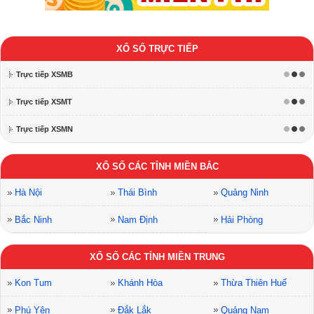
🤑 Lô tô gan XSMB hôm nay lâu ra nhất trong ngày hôm nay:
50 – 40 – 94 – 52 – 14
XỔ SỐ TRỰC TIẾP
🤑 Thống kê 2 số cuối GĐB lâu về nhất tính đến hôm nay:
Trực tiếp XSMB
Bảng bạch thủ đề XSMB lâu về nhất tính đến ngày
Trực tiếp XSMT
19/10/2024
Trực tiếp XSMN
🤑 Đầu câm , đít (đuôi) lô câm
XỔ SỐ CÁC TỈNH MIỀN BẮC
🤑 Chạm gan đặc biệt Miền Bắc lâu chưa về:
57 – 94 – 93
Hà Nội
Thái Bình
Quảng Ninh
🤑 2 số cuối giải đặc biệt Miền Bắc về theo tuần:
75 – 74
Bắc Ninh
Nam Định
Hải Phòng
🤑 Tần suất lô tô:
Bảng tham khảo tần suất lô tô XSMB hôm nay ngày
XỔ SỐ CÁC TỈNH MIỀN TRUNG
19/10/2024
Kon Tum
Khánh Hòa
Thừa Thiên Huế
🌟 3. Các cặp số lô tô được anh em
Phú Yên
Đắk Lắk
Quảng Nam