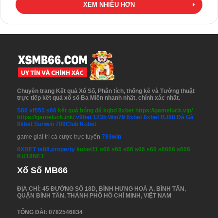
XEM NHIỀU HƠN
Chuyên trang Kết quả Xổ Số, Phân tích, thống kê và Tường thuật
trực tiếp kết quả xổ số Ba Miền nhanh nhất, chính xác nhất.
S66
vf555
s66
kết quả bóng đá
kqbd
8xbet
https://gameluck.vip/
https://gameluck.ink/
v9bet
123b
Win79
8xbet
8xbet
BJ88 Đá Gà
8kbet
Sunwin
789Club
Kubet
game giải trí cá cược trực tuyến
789win
8XBET
ta88.property
kubet11
s66
s66
s66
s66
s66
s6666
s666
KU19NET
Xổ Số MB66
ĐỊA CHỈ: 45 ĐƯỜNG SỐ 18D, BÌNH HƯNG HOÀ A, BÌNH TÂN,
QUẬN BÌNH TÂN, THÀNH PHỐ HỒ CHÍ MINH, VIỆT NAM
TỔNG ĐÀI: 0782546834