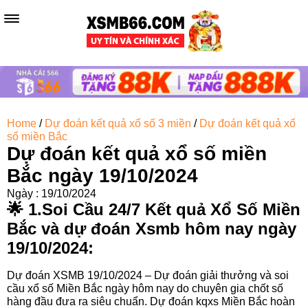
Home
/
Dự đoán kết quả xổ số 3 miền
/
Dự đoán kết quả xổ
số miền Bắc
Dự đoán kết quả xổ số miền
Bắc ngày 19/10/2024
Ngày : 19/10/2024
🌟 1.Soi Cầu 24/7 Kết quả Xổ Số Miền
Bắc và dự đoán Xsmb hôm nay ngày
19/10/2024:
Dự đoán XSMB 19/10/2024 – Dự đoán giải thưởng và soi
cầu xổ số Miền Bắc ngày hôm nay do chuyên gia chốt số
hàng đầu đưa ra siêu chuẩn.
Dự đoán kqxs Miền Bắc
hoàn