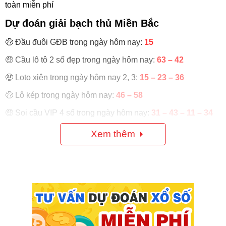
toàn miễn phí
Dự đoán giải bạch thủ Miền Bắc
🤑 Đầu đuôi GĐB trong ngày hôm nay:
15
🤑 Cầu lô tô 2 số đẹp trong ngày hôm nay:
63 – 42
🤑 Loto xiên trong ngày hôm nay 2, 3:
15 – 23 – 36
🤑 Lô kép trong ngày hôm nay:
46 – 58
🤑 Soi cầu VIP 4 số trong ngày hôm nay:
31 – 43 – 11 – 34
🌟 2. Thống kê lô tô Miền Bắc hôm
Xem thêm
nay ngày 19/10/2024:
Thống kê lô tô Miền Bắc đưa ra cho người chơi các con số
may mắn, thông tin các cặp số lô tô đã về gần đây hỗ trợ cho
các bạn trong việc chọn lựa cặp số may mắn ngày
19/10/2024 với cơ hội trúng giải cao, cụ thể như sau:
🤑 Thống kê cặp lô đẹp Miền Bắc về nhiều trong ngày hôm
nay:
32 – 58