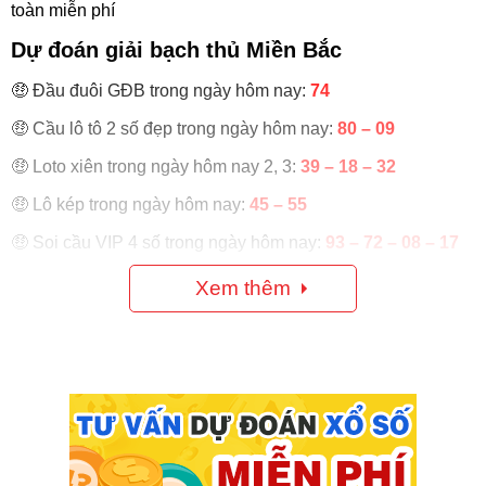
toàn miễn phí
Dự đoán giải bạch thủ Miền Bắc
🤑 Đầu đuôi GĐB trong ngày hôm nay:
74
🤑 Cầu lô tô 2 số đẹp trong ngày hôm nay:
80 – 09
🤑 Loto xiên trong ngày hôm nay 2, 3:
39 – 18 – 32
🤑 Lô kép trong ngày hôm nay:
45 – 55
🤑 Soi cầu VIP 4 số trong ngày hôm nay:
93 – 72 – 08 – 17
🌟 2. Thống kê lô tô Miền Bắc hôm
Xem thêm
nay ngày 20/04/2026:
Thống kê lô tô Miền Bắc đưa ra cho người chơi các con số
may mắn, thông tin các cặp số lô tô đã về gần đây hỗ trợ cho
các bạn trong việc chọn lựa cặp số may mắn ngày
20/04/2026 với cơ hội trúng giải cao, cụ thể như sau:
🤑 Thống kê cặp lô đẹp Miền Bắc về nhiều trong ngày hôm
nay:
12 – 92