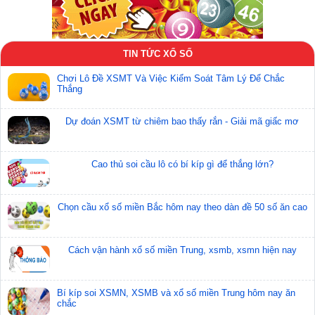
Bảng phân tích và soi cầu đầu đuôi xổ số
Miền Bắc theo bảng dự đoán:
TIN TỨC XỔ SỐ
Soi cầu ghép số cuối giải hàng ngày 1 dự đoán hôm nay
Chơi Lô Đề XSMT Và Việc Kiểm Soát Tâm Lý Để Chắc
Miền Bắc bạch thủ về
63
, tần suất lô rơi là 88 lần trong 30
Thắng
ngày gần đây.
Soi Cầu dự đoán kẹp con số xuất hiện trong ngày hôm nay
Dự đoán XSMT từ chiêm bao thấy rắn - Giải mã giấc mơ
là
13
Kết luận: dự đoán soi cầu bạch thủ lô tô xổ số Miền Bắc
Cao thủ soi cầu lô có bí kíp gì để thắng lớn?
hôm nay dễ về nhất là con số
81
.
Soi cầu dự đoán lô tô 2 nháy hôm nay ngày
Chọn cầu xổ số miền Bắc hôm nay theo dàn đề 50 số ăn cao
20/04/2026:
Lô tô về 2 nháy được xác định và đưa ra dựa vào vị trí tạo
Cách vận hành xổ số miền Trung, xsmb, xsmn hiện nay
cầu về lô ra 2 lần gần nhất hoặc về xuôi cùng lộn vào ngày
hôm sau, lô tô tại vị trí ghép cầu được xác định theo hàng
thứ tự đầu giải đặc biệt là 0 và sau đó được tiến dần lên:
Bí kíp soi XSMN, XSMB và xổ số miền Trung hôm nay ăn
chắc
🤑 Cầu lô 2 nháy chạy 4 kỳ liên tục trở lên:
11