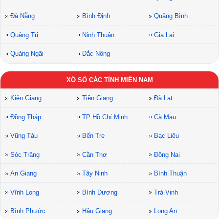
chơi nhiều nhất hôm nay 20/04/2026:
Đà Nẵng
Bình Định
Quảng Bình
Dưới đây là tất cả số tổng hợp top các cặp loto được nhiều
Quảng Trị
Ninh Thuận
Gia Lai
người lựa chọn chơi nhiều nhất trên cơ sở soi cầu XSMB
ngày 20/04/2026 chạy nhiều ngày, xác định vị trí số đầu tiên
Quảng Ngãi
Đắc Nông
của giải đặc biệt là 0 đến tới số cuối cùng của giải 7 là vị trí
106. các bạn có thể kết hợp với những dự đoán ở trên đó để
lựa chọn cho mình cặp số đẹp nhất để chơi cho hôm nay
XỔ SỐ CÁC TỈNH MIỀN NAM
hoặc ngày mai anh em nhé:
Kiên Giang
Tiền Giang
Đà Lạt
🤑 Soi cầu lô chạy ăn 5 ngày liên tiếp:
40
Đồng Tháp
TP Hồ Chí Minh
Cà Mau
🤑 Cầu lô tại vị trí ăn 4 ngày liên tiếp:
26 – 87 – 84 – 93 – 16
🤑 Cầu lô tại vị trí ăn 3 ngày liên tiếp:
Vũng Tàu
Bến Tre
Bạc Liêu
Sóc Trăng
Cần Thơ
Đồng Nai
bảng tham khảo Cầu động chạy liên tục trong 3 ngày
đến 20/04/2026
An Giang
Tây Ninh
Bình Thuận
Vĩnh Long
Bình Dương
Trà Vinh
Những vị trí có lô tô chạy về ba ngày trở lên trên bảng
thường có khả năng chạy tiếp thêm vài ngày, vì thế anh em
Bình Phước
Hậu Giang
Long An
có thể chọn cho mình một trong những cặp số trên để nuôi