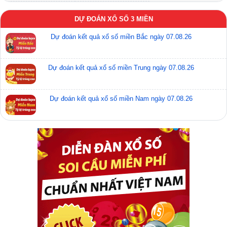
nhé.
DỰ ĐOÁN XỔ SỐ 3 MIỀN
Bạch thủ lô đẹp nhất hôm nay
Dự đoán kết quả xổ số miền Bắc ngày 07.08.26
🤑 Lô 2 nháy đã về hôm qua là
26 – 48
Lô rơi các nháy là
69
– 14 – 99 – 78
Dự đoán kết quả xổ số miền Trung ngày 07.08.26
🤑 Cặp lô được đánh nhiều nhất hôm nay:
13
🌟 4. Soi cầu bạch thủ lô Miền Bắc
Dự đoán kết quả xổ số miền Nam ngày 07.08.26
hôm nay ngày 20/04/2026 : Xem các
con lô đẹp trong ngày:
Cầu soi dự đoán lô tô Miền Bắc theo kết quả
XSMB kỳ trước:
Bạch thủ lô tô XSMB hôm nay được soi theo cầu dự đoán
có quy luật chạy thường xuyên được dự đoán trong những
ngày gần đây nhất:
Bảng soi bạch thủ loto XSMB hôm nay 20/04/2026