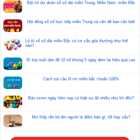
Bật mí dự đoán xổ số đài miền Trung, Miền Nam, miền Bắc
Lưu ý:
Các dự đoán
trên đây của xổ số Miền Bắc
20/04/2026 chỉ mang tính chất tham khảo,cảm ơn các
bạn đã tin tưởng
xsmb66
. Chúc các bạn may mắn!
Hội đồng xổ số trực tiếp miền Trung và vấn đề bạn cần biết
Có thể bạn quan tâm
Dự đoán kết quả xổ số miền Trung ngày 07/08/2026
Lô tô xổ số đài miền Bắc có cơ cấu giải thưởng như thế
nào?
Dự đoán kết quả xổ số miền Nam ngày 07/08/2026
Dự đoán kết quả xổ số miền Bắc ngày 07/08/2026
Bí kíp nuôi dàn đề 10 số khung 5 ngày đem lại hiệu quả cao
Cách soi cầu lô rơi miền bắc chuẩn 100%
Bán xsmn ngày hôm nay có thật sự lãi nhiều như lời đồn?
Mơ thấy rắn bò lên người là điềm báo gì, tốt hay xấu?