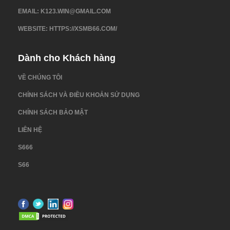
EMAIL:
K123.WIN@GMAIL.COM
WEBSITE: HTTPS://XSMB66.COM/
Dành cho Khách hàng
VỀ CHÚNG TÔI
CHÍNH SÁCH VÀ ĐIỀU KHOẢN SỬ DỤNG
CHÍNH SÁCH BẢO MẬT
LIÊN HỆ
S666
S66