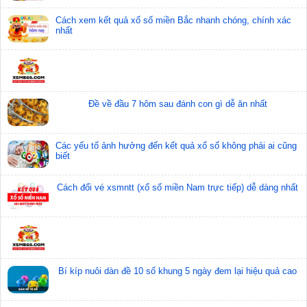
🤑 Nuôi lô hai nháy hôm nay:
91 – 95
Cách xem kết quả xổ số miền Bắc nhanh chóng, chính xác
nhất
🌟 5. Soi cầu dự đoán Vietlott ngày
20/06/2025:
Chốt số soi cầu Vietlott thứ tư hôm nay 20/06/2025
Đề về đầu 7 hôm sau đánh con gì dễ ăn nhất
Soi cầu và dự đoán Mega 6/45 hôm nay ngày 20/06/2025
🤑 Cặp số may mắn sẽ về:
39 – 59 – 73 – 78
Các yếu tố ảnh hưởng đến kết quả xổ số không phải ai cũng
biết
🤑 Thống kê cặp số về nhiều nhất trong 30 ngày:
96 – 45 –
44 – 33
Cách đổi vé xsmntt (xổ số miền Nam trực tiếp) dễ dàng nhất
🤑 Thống kê cặp số Jackpot về ít nhất trong 30 ngày:
87 – 35
– 88 – 25
Dự đoán soi cầu vip 3D hôm nay ngày 20/06/2025
🤑 Cặp số may mắn sẽ về:
77 – 05 – 95 – 07
Bí kíp nuôi dàn đề 10 số khung 5 ngày đem lại hiệu quả cao
🤑 Thống kê cặp số về nhiều nhất trong 30 ngày:
28 – 05 –
59 – 96