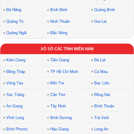
chơi nhiều nhất hôm nay 20/06/2025:
Đà Nẵng
Bình Định
Quảng Bình
Dưới đây là tất cả số tổng hợp top các cặp loto được nhiều
Quảng Trị
Ninh Thuận
Gia Lai
người lựa chọn chơi nhiều nhất trên cơ sở soi cầu XSMB
ngày 20/06/2025 chạy nhiều ngày, xác định vị trí số đầu tiên
Quảng Ngãi
Đắc Nông
của giải đặc biệt là 0 đến tới số cuối cùng của giải 7 là vị trí
106. các bạn có thể kết hợp với những dự đoán ở trên đó để
lựa chọn cho mình cặp số đẹp nhất để chơi cho hôm nay
XỔ SỐ CÁC TỈNH MIỀN NAM
hoặc ngày mai anh em nhé:
Kiên Giang
Tiền Giang
Đà Lạt
🤑 Soi cầu lô chạy ăn 5 ngày liên tiếp:
83
Đồng Tháp
TP Hồ Chí Minh
Cà Mau
🤑 Cầu lô tại vị trí ăn 4 ngày liên tiếp:
91 – 86 – 29 – 12 – 90
🤑 Cầu lô tại vị trí ăn 3 ngày liên tiếp:
Vũng Tàu
Bến Tre
Bạc Liêu
Sóc Trăng
Cần Thơ
Đồng Nai
bảng tham khảo Cầu động chạy liên tục trong 3 ngày
đến 20/06/2025
An Giang
Tây Ninh
Bình Thuận
Vĩnh Long
Bình Dương
Trà Vinh
Những vị trí có lô tô chạy về ba ngày trở lên trên bảng
thường có khả năng chạy tiếp thêm vài ngày, vì thế anh em
Bình Phước
Hậu Giang
Long An
có thể chọn cho mình một trong những cặp số trên để nuôi