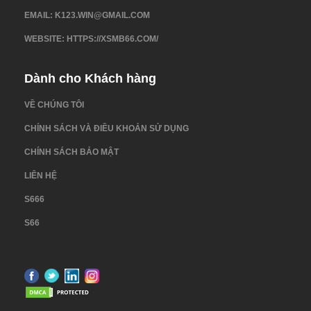
EMAIL:
K123.WIN@GMAIL.COM
WEBSITE: HTTPS://XSMB66.COM/
Dành cho Khách hàng
VỀ CHÚNG TÔI
CHÍNH SÁCH VÀ ĐIỀU KHOẢN SỬ DỤNG
CHÍNH SÁCH BẢO MẬT
LIÊN HỆ
S666
S66