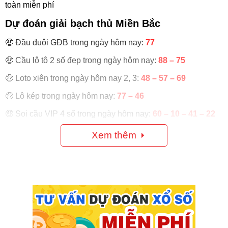
toàn miễn phí
Dự đoán giải bạch thủ Miền Bắc
🤑 Đầu đuôi GĐB trong ngày hôm nay:
77
🤑 Cầu lô tô 2 số đẹp trong ngày hôm nay:
88 – 75
🤑 Loto xiên trong ngày hôm nay 2, 3:
48 – 57 – 69
🤑 Lô kép trong ngày hôm nay:
77 – 46
🤑 Soi cầu VIP 4 số trong ngày hôm nay:
60 – 10 – 41 – 22
🌟 2. Thống kê lô tô Miền Bắc hôm
Xem thêm
nay ngày 20/10/2025:
Thống kê lô tô Miền Bắc đưa ra cho người chơi các con số
may mắn, thông tin các cặp số lô tô đã về gần đây hỗ trợ cho
các bạn trong việc chọn lựa cặp số may mắn ngày
20/10/2025 với cơ hội trúng giải cao, cụ thể như sau:
🤑 Thống kê cặp lô đẹp Miền Bắc về nhiều trong ngày hôm
nay:
93 – 08