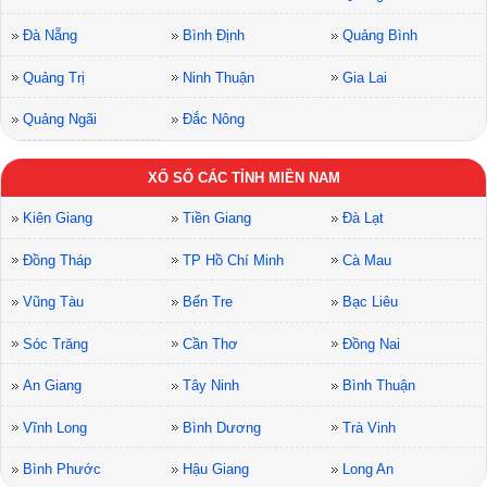
chơi nhiều nhất hôm nay 20/10/2025:
Đà Nẵng
Bình Định
Quảng Bình
Dưới đây là tất cả số tổng hợp top các cặp loto được nhiều
Quảng Trị
Ninh Thuận
Gia Lai
người lựa chọn chơi nhiều nhất trên cơ sở soi cầu XSMB
ngày 20/10/2025 chạy nhiều ngày, xác định vị trí số đầu tiên
Quảng Ngãi
Đắc Nông
của giải đặc biệt là 0 đến tới số cuối cùng của giải 7 là vị trí
106. các bạn có thể kết hợp với những dự đoán ở trên đó để
lựa chọn cho mình cặp số đẹp nhất để chơi cho hôm nay
XỔ SỐ CÁC TỈNH MIỀN NAM
hoặc ngày mai anh em nhé:
Kiên Giang
Tiền Giang
Đà Lạt
🤑 Soi cầu lô chạy ăn 5 ngày liên tiếp:
49
Đồng Tháp
TP Hồ Chí Minh
Cà Mau
🤑 Cầu lô tại vị trí ăn 4 ngày liên tiếp:
64 – 80 – 77 – 46 – 30
🤑 Cầu lô tại vị trí ăn 3 ngày liên tiếp:
Vũng Tàu
Bến Tre
Bạc Liêu
Sóc Trăng
Cần Thơ
Đồng Nai
bảng tham khảo Cầu động chạy liên tục trong 3 ngày
đến 20/10/2025
An Giang
Tây Ninh
Bình Thuận
Vĩnh Long
Bình Dương
Trà Vinh
Những vị trí có lô tô chạy về ba ngày trở lên trên bảng
thường có khả năng chạy tiếp thêm vài ngày, vì thế anh em
Bình Phước
Hậu Giang
Long An
có thể chọn cho mình một trong những cặp số trên để nuôi