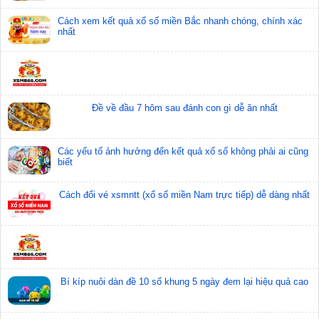
🤑 Nuôi lô hai nháy hôm nay:
81 – 76
Cách xem kết quả xổ số miền Bắc nhanh chóng, chính xác
nhất
🌟 5. Soi cầu dự đoán Vietlott ngày
21/11/2025:
Chốt số soi cầu Vietlott thứ tư hôm nay 21/11/2025
Đề về đầu 7 hôm sau đánh con gì dễ ăn nhất
Soi cầu và dự đoán Mega 6/45 hôm nay ngày 21/11/2025
🤑 Cặp số may mắn sẽ về:
33 – 96 – 52 – 85
Các yếu tố ảnh hưởng đến kết quả xổ số không phải ai cũng
biết
🤑 Thống kê cặp số về nhiều nhất trong 30 ngày:
11 – 60 –
72 – 42
Cách đổi vé xsmntt (xổ số miền Nam trực tiếp) dễ dàng nhất
🤑 Thống kê cặp số Jackpot về ít nhất trong 30 ngày:
32 – 31
– 75 – 20
Dự đoán soi cầu vip 3D hôm nay ngày 21/11/2025
🤑 Cặp số may mắn sẽ về:
29 – 80 – 67 – 51
Bí kíp nuôi dàn đề 10 số khung 5 ngày đem lại hiệu quả cao
🤑 Thống kê cặp số về nhiều nhất trong 30 ngày:
43 – 41 –
91 – 97