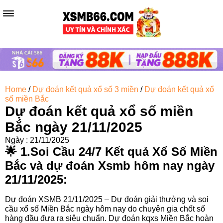
Home
/
Dự đoán kết quả xổ số 3 miền
/
Dự đoán kết quả xổ
số miền Bắc
Dự đoán kết quả xổ số miền
Bắc ngày 21/11/2025
Ngày : 21/11/2025
🌟 1.Soi Cầu 24/7 Kết quả Xổ Số Miền
Bắc và dự đoán Xsmb hôm nay ngày
21/11/2025:
Dự đoán XSMB 21/11/2025 – Dự đoán giải thưởng và soi
cầu xổ số Miền Bắc ngày hôm nay do chuyên gia chốt số
hàng đầu đưa ra siêu chuẩn.
Dự đoán kqxs Miền Bắc
hoàn