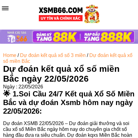
Home
/
Dự đoán kết quả xổ số 3 miền
/
Dự đoán kết quả xổ
số miền Bắc
Dự đoán kết quả xổ số miền
Bắc ngày 22/05/2026
Ngày : 22/05/2026
🌟 1.Soi Cầu 24/7 Kết quả Xổ Số Miền
Bắc và dự đoán Xsmb hôm nay ngày
22/05/2026:
Dự đoán XSMB 22/05/2026 – Dự đoán giải thưởng và soi
cầu xổ số Miền Bắc ngày hôm nay do chuyên gia chốt số
hàng đầu đưa ra siêu chuẩn.
Dự đoán kqxs Miền Bắc
hoàn