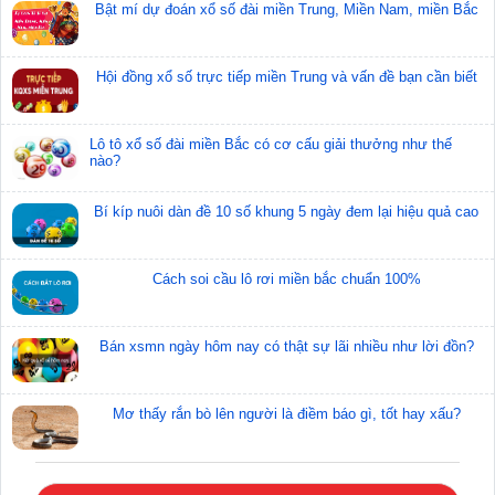
Bật mí dự đoán xổ số đài miền Trung, Miền Nam, miền Bắc
Lưu ý:
Các dự đoán
trên đây của xổ số Miền Bắc
22/05/2026 chỉ mang tính chất tham khảo,cảm ơn các
bạn đã tin tưởng
xsmb66
. Chúc các bạn may mắn!
Hội đồng xổ số trực tiếp miền Trung và vấn đề bạn cần biết
Có thể bạn quan tâm
Dự đoán kết quả xổ số miền Trung ngày 06/08/2026
Lô tô xổ số đài miền Bắc có cơ cấu giải thưởng như thế
nào?
Dự đoán kết quả xổ số miền Nam ngày 06/08/2026
Dự đoán kết quả xổ số miền Bắc ngày 06/08/2026
Bí kíp nuôi dàn đề 10 số khung 5 ngày đem lại hiệu quả cao
Cách soi cầu lô rơi miền bắc chuẩn 100%
Bán xsmn ngày hôm nay có thật sự lãi nhiều như lời đồn?
Mơ thấy rắn bò lên người là điềm báo gì, tốt hay xấu?