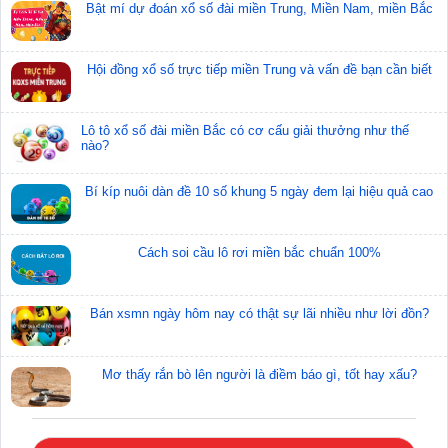
Bật mí dự đoán xổ số đài miền Trung, Miền Nam, miền Bắc
các con lô đẹp trong ngày:
Cầu soi dự đoán lô tô Miền Bắc theo kết quả
Hội đồng xổ số trực tiếp miền Trung và vấn đề bạn cần biết
XSMB kỳ trước:
Bạch thủ lô tô XSMB hôm nay được soi theo cầu dự đoán
Lô tô xổ số đài miền Bắc có cơ cấu giải thưởng như thế
có quy luật chạy thường xuyên được dự đoán trong những
nào?
ngày gần đây nhất:
Bí kíp nuôi dàn đề 10 số khung 5 ngày đem lại hiệu quả cao
Cách soi cầu lô rơi miền bắc chuẩn 100%
Bán xsmn ngày hôm nay có thật sự lãi nhiều như lời đồn?
Mơ thấy rắn bò lên người là điềm báo gì, tốt hay xấu?