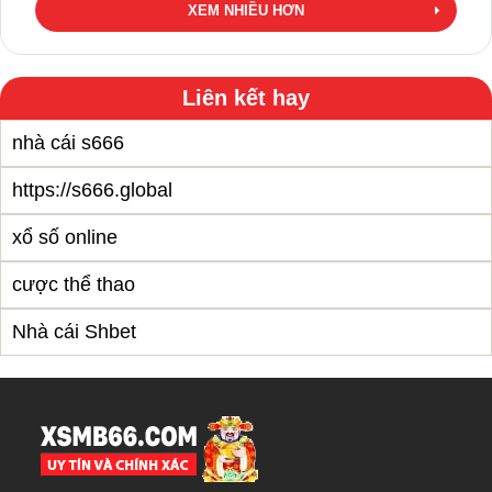
XEM NHIỀU HƠN
Liên kết hay
nhà cái s666
Bảng soi bạch thủ loto XSMB hôm nay 24/03/2023
https://s666.global
Bảng phân tích và soi cầu đầu đuôi xổ số
xổ số online
Miền Bắc theo bảng dự đoán:
cược thể thao
Soi cầu ghép số cuối giải hàng ngày 1 dự đoán hôm nay
Miền Bắc bạch thủ về
43
, tần suất lô rơi là 77 lần trong 30
Nhà cái Shbet
ngày gần đây.
Soi Cầu dự đoán kẹp con số xuất hiện trong ngày hôm nay
là
64
Kết luận: dự đoán soi cầu bạch thủ lô tô xổ số Miền Bắc
hôm nay dễ về nhất là con số
47
.