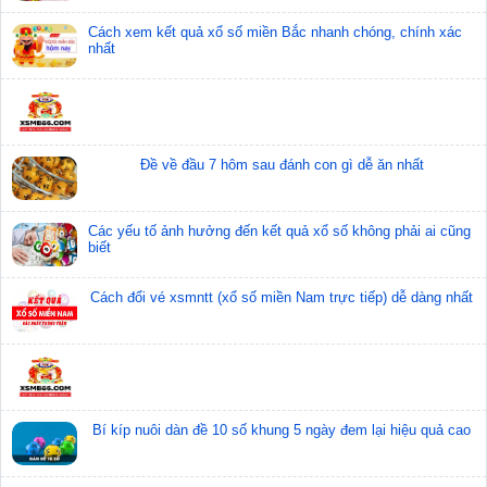
Cách xem kết quả xổ số miền Bắc nhanh chóng, chính xác
nhất
bảng tham khảo Cầu động chạy liên tục trong 3 ngày
đến 24/03/2023
Đề về đầu 7 hôm sau đánh con gì dễ ăn nhất
Những vị trí có lô tô chạy về ba ngày trở lên trên bảng
thường có khả năng chạy tiếp thêm vài ngày, vì thế anh em
Các yếu tố ảnh hưởng đến kết quả xổ số không phải ai cũng
biết
có thể chọn cho mình một trong những cặp số trên để nuôi
nhé.
Cách đổi vé xsmntt (xổ số miền Nam trực tiếp) dễ dàng nhất
Bạch thủ lô đẹp nhất hôm nay
???? Lô 2 nháy đã về hôm qua là
85 – 48
Lô rơi các nháy là
61 – 02 – 56 – 00
???? Cặp lô được đánh nhiều nhất hôm nay:
68
Bí kíp nuôi dàn đề 10 số khung 5 ngày đem lại hiệu quả cao
???? 4. Soi cầu bạch thủ lô Miền
Bắc hôm nay ngày 24/03/2023 : Xem