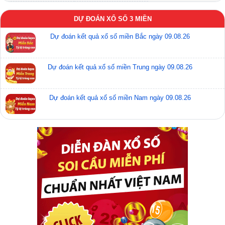
DỰ ĐOÁN XỔ SỐ 3 MIỀN
Dự đoán kết quả xổ số miền Bắc ngày 09.08.26
Bảng tham khảo tần suất lô tô XSMB hôm nay ngày
24/03/2023
Dự đoán kết quả xổ số miền Trung ngày 09.08.26
???? 3. Các cặp số lô tô được anh
Dự đoán kết quả xổ số miền Nam ngày 09.08.26
em chơi nhiều nhất hôm nay
24/03/2023:
Dưới đây là tất cả số tổng hợp top các cặp loto được nhiều
người lựa chọn chơi nhiều nhất trên cơ sở soi cầu XSMB
ngày 24/03/2023 chạy nhiều ngày, xác định vị trí số đầu tiên
của giải đặc biệt là 0 đến tới số cuối cùng của giải 7 là vị trí
106. các bạn có thể kết hợp với những dự đoán ở trên đó để
lựa chọn cho mình cặp số đẹp nhất để chơi cho hôm nay
hoặc ngày mai anh em nhé:
???? Soi cầu lô chạy ăn 5 ngày liên tiếp:
89