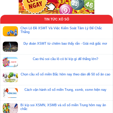
???? Cầu lô tại vị trí ăn 4 ngày liên tiếp:
45 – 33 – 64 – 66 –
56
???? Cầu lô tại vị trí ăn 3 ngày liên tiếp:
TIN TỨC XỔ SỐ
Chơi Lô Đề XSMT Và Việc Kiểm Soát Tâm Lý Để Chắc
Thắng
Dự đoán XSMT từ chiêm bao thấy rắn - Giải mã giấc mơ
Cao thủ soi cầu lô có bí kíp gì để thắng lớn?
Chọn cầu xổ số miền Bắc hôm nay theo dàn đề 50 số ăn cao
Cách vận hành xổ số miền Trung, xsmb, xsmn hiện nay
Bí kíp soi XSMN, XSMB và xổ số miền Trung hôm nay ăn
chắc