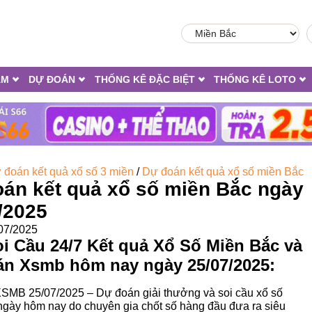
AM
DỰ ĐOÁN
THỐNG KÊ ĐẶC BIỆT
THỐNG KÊ LOTO
 đoán kết quả xổ số 3 miền
/
Dự đoán kết quả xổ số miền Bắc
án kết quả xổ số miền Bắc ngày
/2025
/07/2025
oi Cầu 24/7 Kết quả Xổ Số Miền Bắc và
án Xsmb hôm nay ngày 25/07/2025:
SMB 25/07/2025 – Dự đoán giải thưởng và soi cầu xổ số
gày hôm nay do chuyên gia chốt số hàng đầu đưa ra siêu