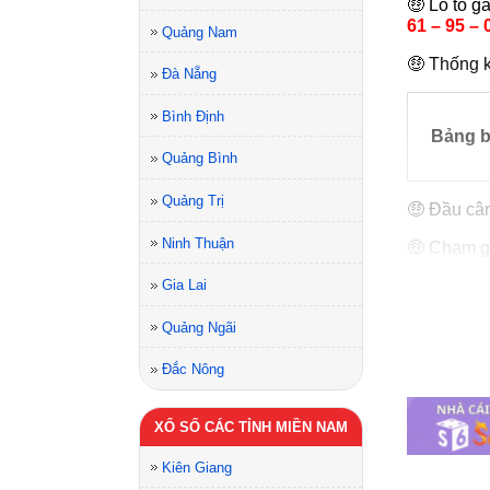
🤑 Lô tô g
61 – 95 – 
Quảng Nam
🤑 Thống k
Đà Nẵng
Bình Định
Bảng b
Quảng Bình
Quảng Trị
🤑 Đầu câm
Ninh Thuận
🤑 Chạm g
🤑 2 số cu
Gia Lai
🤑 Tần suất
Quảng Ngãi
Đắc Nông
Bảng th
XỔ SỐ CÁC TỈNH MIỀN NAM
🌟 3. 
Kiên Giang