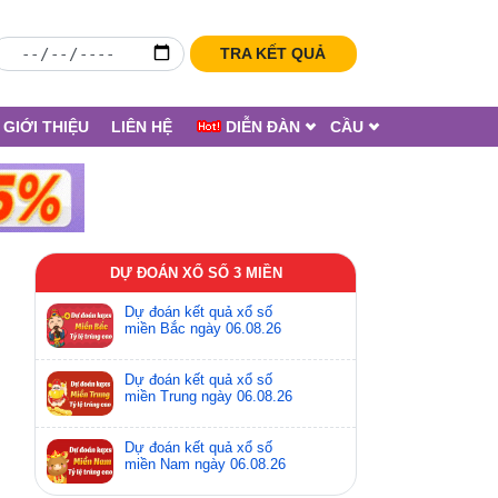
TRA KẾT QUẢ
GIỚI THIỆU
LIÊN HỆ
DIỄN ĐÀN
CẦU
DỰ ĐOÁN XỔ SỐ 3 MIỀN
Dự đoán kết quả xổ số
miền Bắc ngày 06.08.26
Dự đoán kết quả xổ số
miền Trung ngày 06.08.26
Dự đoán kết quả xổ số
miền Nam ngày 06.08.26