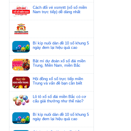
Cách đổi vé xsmntt (xổ số miền
Nam trực tiếp) dễ dàng nhất
Bí kíp nuôi dàn đề 10 số khung 5
ngày đem lại hiệu quả cao
Bật mí dự đoán xổ số đài miền
Trung, Miền Nam, miền Bắc
Hội đồng xổ số trực tiếp miền
Trung và vấn đề bạn cần biết
Lô tô xổ số đài miền Bắc có cơ
cấu giải thưởng như thế nào?
Bí kíp nuôi dàn đề 10 số khung 5
ngày đem lại hiệu quả cao