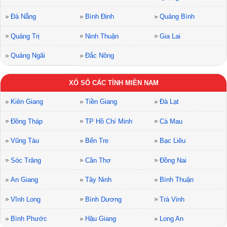
chơi nhiều nhất hôm nay 25/11/2025:
Đà Nẵng
Bình Định
Quảng Bình
Dưới đây là tất cả số tổng hợp top các cặp loto được nhiều
Quảng Trị
Ninh Thuận
Gia Lai
người lựa chọn chơi nhiều nhất trên cơ sở soi cầu XSMB
ngày 25/11/2025 chạy nhiều ngày, xác định vị trí số đầu tiên
Quảng Ngãi
Đắc Nông
của giải đặc biệt là 0 đến tới số cuối cùng của giải 7 là vị trí
106. các bạn có thể kết hợp với những dự đoán ở trên đó để
lựa chọn cho mình cặp số đẹp nhất để chơi cho hôm nay
XỔ SỐ CÁC TỈNH MIỀN NAM
hoặc ngày mai anh em nhé:
Kiên Giang
Tiền Giang
Đà Lạt
🤑 Soi cầu lô chạy ăn 5 ngày liên tiếp:
27
Đồng Tháp
TP Hồ Chí Minh
Cà Mau
🤑 Cầu lô tại vị trí ăn 4 ngày liên tiếp:
30 – 01 – 58 – 48 – 26
🤑 Cầu lô tại vị trí ăn 3 ngày liên tiếp:
Vũng Tàu
Bến Tre
Bạc Liêu
Sóc Trăng
Cần Thơ
Đồng Nai
bảng tham khảo Cầu động chạy liên tục trong 3 ngày
đến 25/11/2025
An Giang
Tây Ninh
Bình Thuận
Vĩnh Long
Bình Dương
Trà Vinh
Những vị trí có lô tô chạy về ba ngày trở lên trên bảng
thường có khả năng chạy tiếp thêm vài ngày, vì thế anh em
Bình Phước
Hậu Giang
Long An
có thể chọn cho mình một trong những cặp số trên để nuôi