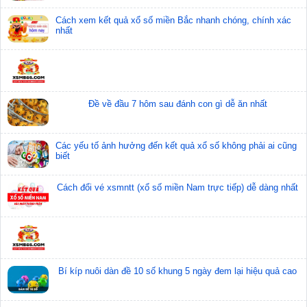
🤑 Nuôi lô hai nháy hôm nay:
93 – 25
Cách xem kết quả xổ số miền Bắc nhanh chóng, chính xác
nhất
🌟 5. Soi cầu dự đoán Vietlott ngày
25/11/2025:
Chốt số soi cầu Vietlott thứ tư hôm nay 25/11/2025
Đề về đầu 7 hôm sau đánh con gì dễ ăn nhất
Soi cầu và dự đoán Mega 6/45 hôm nay ngày 25/11/2025
🤑 Cặp số may mắn sẽ về:
97 – 76 – 95 – 33
Các yếu tố ảnh hưởng đến kết quả xổ số không phải ai cũng
biết
🤑 Thống kê cặp số về nhiều nhất trong 30 ngày:
99 – 99 –
38 – 17
Cách đổi vé xsmntt (xổ số miền Nam trực tiếp) dễ dàng nhất
🤑 Thống kê cặp số Jackpot về ít nhất trong 30 ngày:
18 – 11
– 28 – 95
Dự đoán soi cầu vip 3D hôm nay ngày 25/11/2025
🤑 Cặp số may mắn sẽ về:
12 – 94 – 59 – 43
Bí kíp nuôi dàn đề 10 số khung 5 ngày đem lại hiệu quả cao
🤑 Thống kê cặp số về nhiều nhất trong 30 ngày:
95 – 28 –
49 – 04