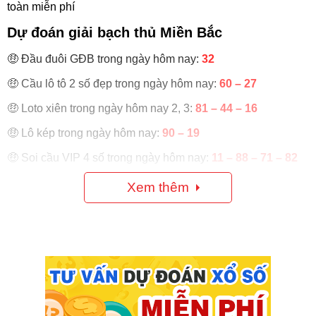
toàn miễn phí
Dự đoán giải bạch thủ Miền Bắc
🤑 Đầu đuôi GĐB trong ngày hôm nay:
32
🤑 Cầu lô tô 2 số đẹp trong ngày hôm nay:
60 – 27
🤑 Loto xiên trong ngày hôm nay 2, 3:
81 – 44 – 16
🤑 Lô kép trong ngày hôm nay:
90 – 19
🤑 Soi cầu VIP 4 số trong ngày hôm nay:
11 – 88 – 71 – 82
🌟 2. Thống kê lô tô Miền Bắc hôm
Xem thêm
nay ngày 25/11/2025:
Thống kê lô tô Miền Bắc đưa ra cho người chơi các con số
may mắn, thông tin các cặp số lô tô đã về gần đây hỗ trợ cho
các bạn trong việc chọn lựa cặp số may mắn ngày
25/11/2025 với cơ hội trúng giải cao, cụ thể như sau:
🤑 Thống kê cặp lô đẹp Miền Bắc về nhiều trong ngày hôm
nay:
12 – 38