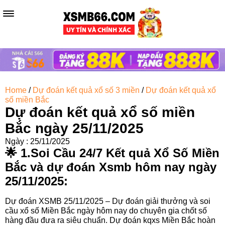
Home
/
Dự đoán kết quả xổ số 3 miền
/
Dự đoán kết quả xổ
số miền Bắc
Dự đoán kết quả xổ số miền
Bắc ngày 25/11/2025
Ngày : 25/11/2025
🌟 1.Soi Cầu 24/7 Kết quả Xổ Số Miền
Bắc và dự đoán Xsmb hôm nay ngày
25/11/2025:
Dự đoán XSMB 25/11/2025 – Dự đoán giải thưởng và soi
cầu xổ số Miền Bắc ngày hôm nay do chuyên gia chốt số
hàng đầu đưa ra siêu chuẩn.
Dự đoán kqxs Miền Bắc
hoàn