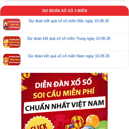
nhé.
DỰ ĐOÁN XỔ SỐ 3 MIỀN
Bạch thủ lô đẹp nhất hôm nay
Dự đoán kết quả xổ số miền Bắc ngày 10.08.26
🤑 Lô 2 nháy đã về hôm qua là
06 – 29
Lô rơi các nháy là
34
– 49 – 39 – 39
Dự đoán kết quả xổ số miền Trung ngày 10.08.26
🤑 Cặp lô được đánh nhiều nhất hôm nay:
64
🌟 4. Soi cầu bạch thủ lô Miền Bắc
Dự đoán kết quả xổ số miền Nam ngày 10.08.26
hôm nay ngày 25/11/2025 : Xem các
con lô đẹp trong ngày:
Cầu soi dự đoán lô tô Miền Bắc theo kết quả
XSMB kỳ trước:
Bạch thủ lô tô XSMB hôm nay được soi theo cầu dự đoán
có quy luật chạy thường xuyên được dự đoán trong những
ngày gần đây nhất:
Bảng soi bạch thủ loto XSMB hôm nay 25/11/2025