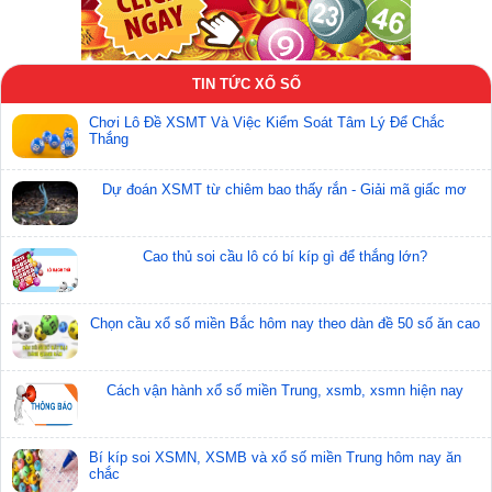
Bảng phân tích và soi cầu đầu đuôi xổ số
Miền Bắc theo bảng dự đoán:
TIN TỨC XỔ SỐ
Soi cầu ghép số cuối giải hàng ngày 1 dự đoán hôm nay
Chơi Lô Đề XSMT Và Việc Kiểm Soát Tâm Lý Để Chắc
Miền Bắc bạch thủ về
29
, tần suất lô rơi là 20 lần trong 30
Thắng
ngày gần đây.
Soi Cầu dự đoán kẹp con số xuất hiện trong ngày hôm nay
Dự đoán XSMT từ chiêm bao thấy rắn - Giải mã giấc mơ
là
49
Kết luận: dự đoán soi cầu bạch thủ lô tô xổ số Miền Bắc
Cao thủ soi cầu lô có bí kíp gì để thắng lớn?
hôm nay dễ về nhất là con số
41
.
Soi cầu dự đoán lô tô 2 nháy hôm nay ngày
Chọn cầu xổ số miền Bắc hôm nay theo dàn đề 50 số ăn cao
26/01/2026:
Lô tô về 2 nháy được xác định và đưa ra dựa vào vị trí tạo
Cách vận hành xổ số miền Trung, xsmb, xsmn hiện nay
cầu về lô ra 2 lần gần nhất hoặc về xuôi cùng lộn vào ngày
hôm sau, lô tô tại vị trí ghép cầu được xác định theo hàng
thứ tự đầu giải đặc biệt là 0 và sau đó được tiến dần lên:
Bí kíp soi XSMN, XSMB và xổ số miền Trung hôm nay ăn
chắc
🤑 Cầu lô 2 nháy chạy 4 kỳ liên tục trở lên:
27