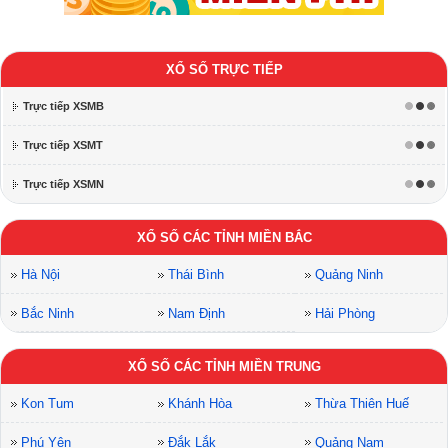
🤑 Lô tô gan XSMB hôm nay lâu ra nhất trong ngày hôm nay:
99 – 31 – 63 – 24 – 53
XỔ SỐ TRỰC TIẾP
🤑 Thống kê 2 số cuối GĐB lâu về nhất tính đến hôm nay:
Trực tiếp XSMB
Bảng bạch thủ đề XSMB lâu về nhất tính đến ngày
Trực tiếp XSMT
26/01/2026
Trực tiếp XSMN
🤑 Đầu câm , đít (đuôi) lô câm
XỔ SỐ CÁC TỈNH MIỀN BẮC
🤑 Chạm gan đặc biệt Miền Bắc lâu chưa về:
08 – 72 – 64
Hà Nội
Thái Bình
Quảng Ninh
🤑 2 số cuối giải đặc biệt Miền Bắc về theo tuần:
25 – 78
Bắc Ninh
Nam Định
Hải Phòng
🤑 Tần suất lô tô:
Bảng tham khảo tần suất lô tô XSMB hôm nay ngày
XỔ SỐ CÁC TỈNH MIỀN TRUNG
26/01/2026
Kon Tum
Khánh Hòa
Thừa Thiên Huế
🌟 3. Các cặp số lô tô được anh em
Phú Yên
Đắk Lắk
Quảng Nam