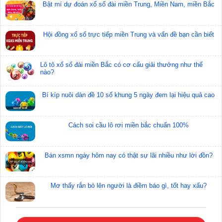
Bật mí dự đoán xổ số đài miền Trung, Miền Nam, miền Bắc
Lưu ý:
Các dự đoán
trên đây của xổ số Miền Bắc
26/01/2026 chỉ mang tính chất tham khảo,cảm ơn các
bạn đã tin tưởng
xsmb66
. Chúc các bạn may mắn!
Hội đồng xổ số trực tiếp miền Trung và vấn đề bạn cần biết
Có thể bạn quan tâm
Dự đoán kết quả xổ số miền Trung ngày 08/08/2026
Lô tô xổ số đài miền Bắc có cơ cấu giải thưởng như thế
nào?
Dự đoán kết quả xổ số miền Nam ngày 08/08/2026
Dự đoán kết quả xổ số miền Bắc ngày 08/08/2026
Bí kíp nuôi dàn đề 10 số khung 5 ngày đem lại hiệu quả cao
Cách soi cầu lô rơi miền bắc chuẩn 100%
Bán xsmn ngày hôm nay có thật sự lãi nhiều như lời đồn?
Mơ thấy rắn bò lên người là điềm báo gì, tốt hay xấu?