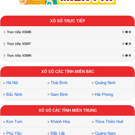
hôm nay:
97 – 59
???? Lô tô gan XSMB hôm nay lâu ra nhất trong ngày hôm
nay:
58 – 83 – 75 – 21 – 47
XỔ SỐ TRỰC TIẾP
???? Thống kê 2 số cuối GĐB lâu về nhất tính đến hôm nay:
Trực tiếp XSMB
Trực tiếp XSMT
Trực tiếp XSMN
XỔ SỐ CÁC TỈNH MIỀN BẮC
Hà Nội
Thái Bình
Quảng Ninh
Bắc Ninh
Nam Định
Hải Phòng
XỔ SỐ CÁC TỈNH MIỀN TRUNG
Kon Tum
Khánh Hòa
Thừa Thiên Huế
Phú Yên
Đắk Lắk
Quảng Nam