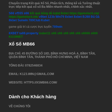
Chuyên trang Kết quả Xổ Số, Phân tích, thống kê và Tường thuật
trực tiếp kết quả xổ số Ba Miền nhanh nhất, chính xác nhất.
Lô tô về 2 nháy được xác định và đưa ra dựa vào vị trí tạo
cầu về lô ra 2 lần gần nhất hoặc về xuôi cùng lộn vào ngày
S66
vf555
s66
kết quả bóng đá
kqbd
8xbet
https://gameluck.vip/
hôm sau, lô tô tại vị trí ghép cầu được xác định theo hàng
https://gameluck.ink/
v9bet
123b
Win79
8xbet
8xbet
BJ88 Đá Gà
8kbet
Sunwin
789Club
Kubet
thứ tự đầu giải đặc biệt là 0 và sau đó được tiến dần lên:
game giải trí cá cược trực tuyến
789win
???? Cầu lô 2 nháy chạy 4 kỳ liên tục trở lên:
18
8XBET
ta88.property
kubet11
s66
s66
s66
s66
s66
s6666
s666
KU19NET
???? Nuôi lô hai nháy hôm nay:
01 – 91
Xổ Số MB66
???? 5. Soi cầu dự đoán Vietlott
ĐỊA CHỈ: 45 ĐƯỜNG SỐ 18D, BÌNH HƯNG HOÀ A, BÌNH TÂN,
ngày 27/06/2023:
QUẬN BÌNH TÂN, THÀNH PHỐ HỒ CHÍ MINH, VIỆT NAM
TỔNG ĐÀI: 0782546834
Chốt số soi cầu Vietlott thứ tư hôm nay 27/06/2023
EMAIL:
K123.WIN@GMAIL.COM
Soi cầu và dự đoán Mega 6/45 hôm nay ngày 27/06/2023
WEBSITE: HTTPS://XSMB66.COM/
???? Cặp số may mắn sẽ về:
52 – 66 – 04 – 61
???? Thống kê cặp số về nhiều nhất trong 30 ngày:
03 – 83
Dành cho Khách hàng
– 20 – 54
???? Thống kê cặp số Jackpot về ít nhất trong 30 ngày:
37 –
VỀ CHÚNG TÔI
99 – 33 – 96