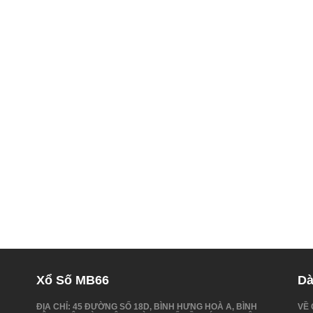
áy đã về hôm qua là
70 – 41
Lô rơi các nháy là
29 – 02 – 25 –
 được đánh nhiều nhất hôm nay:
60
Soi cầu bạch thủ lô Miền Bắc hôm nay
7/07/2025 : Xem các con lô đẹp trong
 dự đoán lô tô Miền Bắc theo kết quả XSMB kỳ
ô tô XSMB hôm nay được soi theo cầu dự đoán có quy luật
ng xuyên được dự đoán trong những ngày gần đây nhất:
ảng soi bạch thủ loto XSMB hôm nay 27/07/2025
Xổ Số MB66
Dà
ân tích và soi cầu đầu đuôi xổ số Miền Bắc
ng dự đoán:
ĐỊA CHỈ: 45 ĐƯỜNG SỐ 18D, BÌNH HƯNG HOÀ A, BÌNH
VỀ 