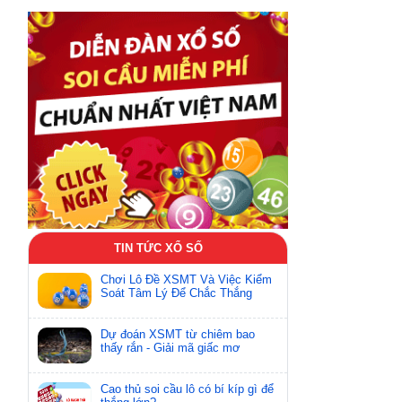
TIN TỨC XỔ SỐ
Chơi Lô Đề XSMT Và Việc Kiểm
Soát Tâm Lý Để Chắc Thắng
Dự đoán XSMT từ chiêm bao
thấy rắn - Giải mã giấc mơ
Cao thủ soi cầu lô có bí kíp gì để