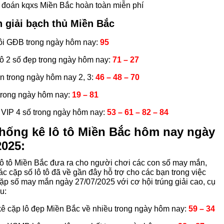
đoán kqxs Miền Bắc
hoàn toàn miễn phí
 giải bạch thủ Miền Bắc
ôi GĐB trong ngày hôm nay:
95
tô 2 số đẹp trong ngày hôm nay:
71 – 27
ên trong ngày hôm nay 2, 3:
46 – 48 – 70
trong ngày hôm nay:
19 – 81
 VIP 4 số trong ngày hôm nay:
53 – 61 – 82 – 84
Thống kê lô tô Miền Bắc hôm nay ngày
2025:
ô tô Miền Bắc đưa ra cho người chơi các con số may mắn,
các cặp số lô tô đã về gần đây hỗ trợ cho các bạn trong việc
ặp số may mắn ngày 27/07/2025 với cơ hội trúng giải cao, cụ
u:
ê cặp lô đẹp Miền Bắc về nhiều trong ngày hôm nay:
59 – 34