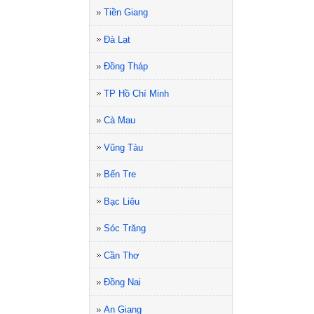
nhiều 
Tiền Giang
Dưới đây l
Đà Lạt
chọn chơi 
nhiều ngày,
Đồng Tháp
cuối cùng 
đoán ở trê
TP Hồ Chí Minh
nay hoặc 
🤑 Soi cầu
Cà Mau
🤑 Cầu lô t
Vũng Tàu
🤑 Cầu lô tạ
Bến Tre
Bạc Liêu
bảng
Sóc Trăng
Cần Thơ
Những vị t
năng chạy 
Đồng Nai
trong nhữn
Bạch thủ 
An Giang