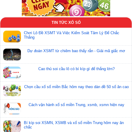
ngày gần đây nhất:
Bảng soi bạch thủ loto XSMB hôm nay 27/10/2023
TIN TỨC XỔ SỐ
Chơi Lô Đề XSMT Và Việc Kiểm Soát Tâm Lý Để Chắc
Bảng phân tích và soi cầu đầu đuôi xổ số
Thắng
Miền Bắc theo bảng dự đoán:
Dự đoán XSMT từ chiêm bao thấy rắn - Giải mã giấc mơ
Soi cầu ghép số cuối giải hàng ngày 1 dự đoán hôm nay
Miền Bắc bạch thủ về
15
, tần suất lô rơi là 56 lần trong 30
ngày gần đây.
Cao thủ soi cầu lô có bí kíp gì để thắng lớn?
Soi Cầu dự đoán kẹp con số xuất hiện trong ngày hôm nay
là
90
Chọn cầu xổ số miền Bắc hôm nay theo dàn đề 50 số ăn cao
Kết luận: dự đoán soi cầu bạch thủ lô tô xổ số Miền Bắc
hôm nay dễ về nhất là con số
48
.
Cách vận hành xổ số miền Trung, xsmb, xsmn hiện nay
Soi cầu dự đoán lô tô 2 nháy hôm nay ngày
27/10/2023:
Bí kíp soi XSMN, XSMB và xổ số miền Trung hôm nay ăn
Lô tô về 2 nháy được xác định và đưa ra dựa vào vị trí tạo
chắc
cầu về lô ra 2 lần gần nhất hoặc về xuôi cùng lộn vào ngày