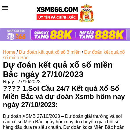
Home
/
Dự đoán kết quả xổ số 3 miền
/
Dự đoán kết quả xổ
số miền Bắc
Dự đoán kết quả xổ số miền
Bắc ngày 27/10/2023
Ngày : 27/10/2023
???? 1.Soi Cầu 24/7 Kết quả Xổ Số
Miền Bắc và dự đoán Xsmb hôm nay
ngày 27/10/2023:
Dự đoán XSMB 27/10/2023 – Dự đoán giải thưởng và soi
cầu xổ số Miền Bắc ngày hôm nay do chuyên gia chốt số
hàng đầu đưa ra siêu chuẩn.
Dự đoán kqxs Miền Bắc
hoàn