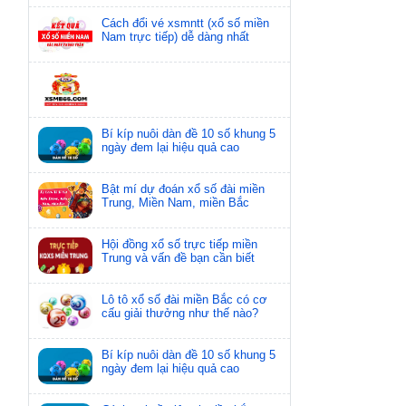
Cách đổi vé xsmntt (xổ số miền
Nam trực tiếp) dễ dàng nhất
Bí kíp nuôi dàn đề 10 số khung 5
ngày đem lại hiệu quả cao
Bật mí dự đoán xổ số đài miền
Trung, Miền Nam, miền Bắc
Hội đồng xổ số trực tiếp miền
Trung và vấn đề bạn cần biết
Lô tô xổ số đài miền Bắc có cơ
cấu giải thưởng như thế nào?
Bí kíp nuôi dàn đề 10 số khung 5
ngày đem lại hiệu quả cao