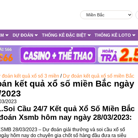
AM
DỰ ĐOÁN
THỐNG KÊ ĐẶC BIỆT
THỐNG KÊ LOTO
 đoán kết quả xổ số 3 miền
/
Dự đoán kết quả xổ số miền Bắc
án kết quả xổ số miền Bắc ngày
/2023
/03/2023
.Soi Cầu 24/7 Kết quả Xổ Số Miền Bắc
đoán Xsmb hôm nay ngày 28/03/2023:
SMB 28/03/2023 – Dự đoán giải thưởng và soi cầu xổ số
gày hôm nay do chuyên gia chốt số hàng đầu đưa ra siêu