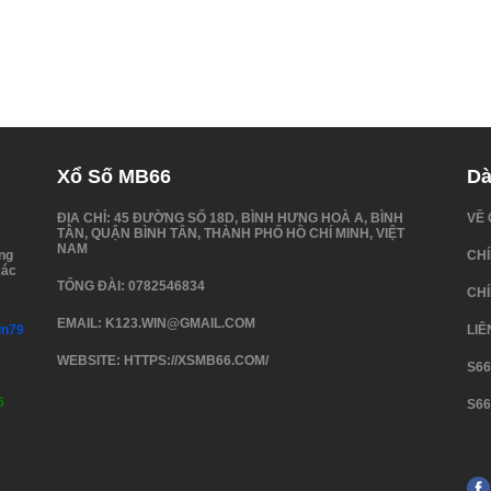
 tại vị trí ăn 3 ngày liên tiếp:
Xổ Số MB66
Dà
ĐỊA CHỈ: 45 ĐƯỜNG SỐ 18D, BÌNH HƯNG HOÀ A, BÌNH
VỀ 
TÂN, QUẬN BÌNH TÂN, THÀNH PHỐ HỒ CHÍ MINH, VIỆT
NAM
ờng
CHÍ
xác
TỔNG ĐÀI: 0782546834
CH
EMAIL:
K123.WIN@GMAIL.COM
in79
LIÊ
WEBSITE: HTTPS://XSMB66.COM/
S66
6
S66