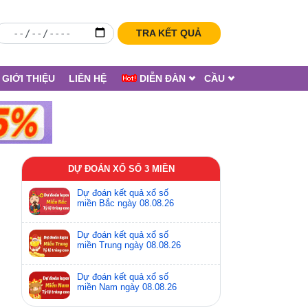
TRA KẾT QUẢ
GIỚI THIỆU
LIÊN HỆ
DIỄN ĐÀN
CẦU
DỰ ĐOÁN XỔ SỐ 3 MIỀN
Dự đoán kết quả xổ số
miền Bắc ngày 08.08.26
Dự đoán kết quả xổ số
miền Trung ngày 08.08.26
Dự đoán kết quả xổ số
miền Nam ngày 08.08.26