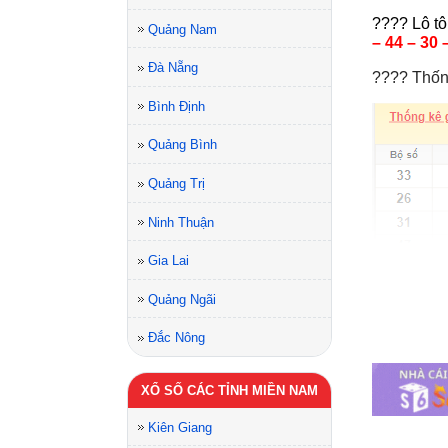
???? Lô t
Quảng Nam
– 44 – 30 
Đà Nẵng
???? Thống
Bình Định
Quảng Bình
Quảng Trị
Ninh Thuận
Gia Lai
Quảng Ngãi
Đắc Nông
XỔ SỐ CÁC TỈNH MIỀN NAM
Kiên Giang