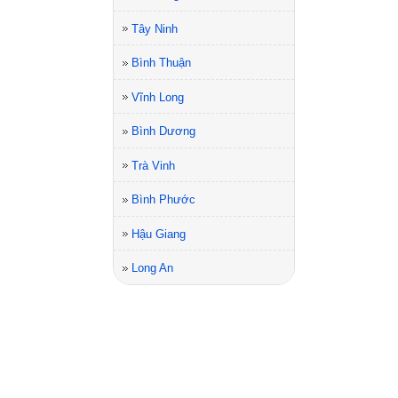
Tây Ninh
Bình Thuận
Vĩnh Long
Bảng th
Bình Dương
???? 3
Trà Vinh
nhiều 
Bình Phước
Dưới đây l
Hậu Giang
chọn chơi 
nhiều ngày,
Long An
cuối cùng 
đoán ở trê
nay hoặc 
???? Soi c
???? Cầu lô