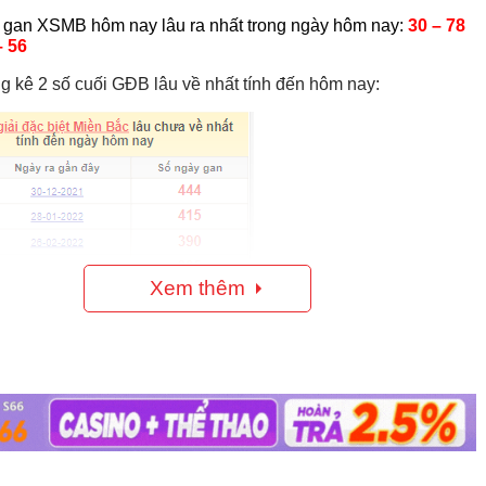
ô gan XSMB hôm nay lâu ra nhất trong ngày hôm nay:
30 – 78
– 56
 kê 2 số cuối GĐB lâu về nhất tính đến hôm nay:
Xem thêm