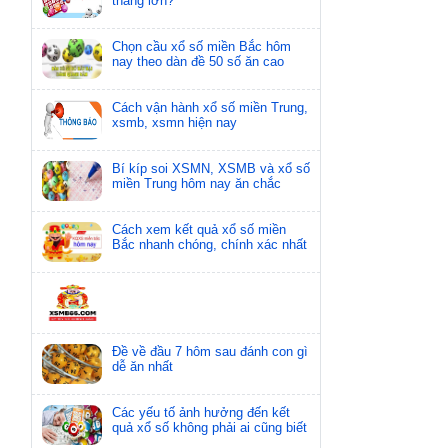
thắng lớn?
Chọn cầu xổ số miền Bắc hôm
nay theo dàn đề 50 số ăn cao
Cách vận hành xổ số miền Trung,
xsmb, xsmn hiện nay
Bí kíp soi XSMN, XSMB và xổ số
miền Trung hôm nay ăn chắc
Cách xem kết quả xổ số miền
Bắc nhanh chóng, chính xác nhất
Đề về đầu 7 hôm sau đánh con gì
dễ ăn nhất
Các yếu tố ảnh hưởng đến kết
quả xổ số không phải ai cũng biết