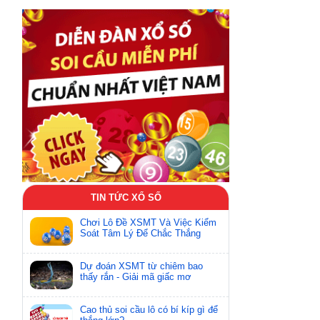
TIN TỨC XỔ SỐ
Chơi Lô Đề XSMT Và Việc Kiểm
Soát Tâm Lý Để Chắc Thắng
Dự đoán XSMT từ chiêm bao
thấy rắn - Giải mã giấc mơ
Cao thủ soi cầu lô có bí kíp gì để