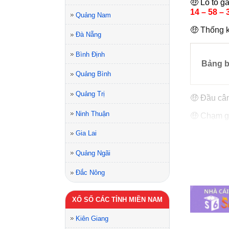
🤑 Lô tô g
14 – 58 – 
Quảng Nam
🤑 Thống k
Đà Nẵng
Bình Định
Bảng b
Quảng Bình
Quảng Trị
🤑 Đầu câm
Ninh Thuận
🤑 Chạm g
🤑 2 số cu
Gia Lai
🤑 Tần suất
Quảng Ngãi
Đắc Nông
Bảng th
XỔ SỐ CÁC TỈNH MIỀN NAM
🌟 3. 
Kiên Giang