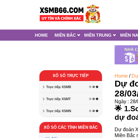
HOME
MIỀN BẮC
MIỀN TRUNG
MIỀN N
XỔ SỐ TRỰC TIẾP
Home
/
Dự
Dự đo
Trực tiếp XSMB
28/03
Trực tiếp XSMT
Ngày : 28
🌟 1.S
Trực tiếp XSMN
dự đo
XỔ SỐ CÁC TỈNH MIỀN BẮC
Dự đoán X
Miền Bắc n