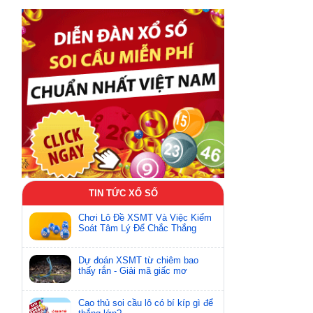
TIN TỨC XỔ SỐ
Chơi Lô Đề XSMT Và Việc Kiểm
Soát Tâm Lý Để Chắc Thắng
Dự đoán XSMT từ chiêm bao
thấy rắn - Giải mã giấc mơ
Cao thủ soi cầu lô có bí kíp gì để