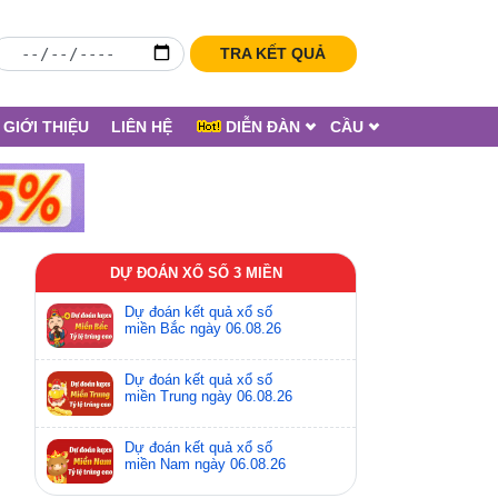
TRA KẾT QUẢ
GIỚI THIỆU
LIÊN HỆ
DIỄN ĐÀN
CẦU
DỰ ĐOÁN XỔ SỐ 3 MIỀN
Dự đoán kết quả xổ số
miền Bắc ngày 06.08.26
Dự đoán kết quả xổ số
miền Trung ngày 06.08.26
Dự đoán kết quả xổ số
miền Nam ngày 06.08.26