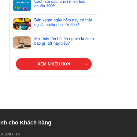
Cách soi cầu lô rơi miền bắc
chuẩn 100%
Bán xsmn ngày hôm nay có thật
sự lãi nhiều như lời đồn?
Mơ thấy rắn bò lên người là điềm
báo gì, tốt hay xấu?
XEM NHIỀU HƠN
nh cho Khách hàng
CHÚNG TÔI