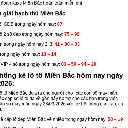
đoán kqxs Miền Bắc
hoàn toàn miễn phí
 giải bạch thủ Miền Bắc
ôi GĐB trong ngày hôm nay:
87
tô 2 số đẹp trong ngày hôm nay:
75 – 99
ên trong ngày hôm nay 2, 3:
41 – 80 – 03
trong ngày hôm nay:
13 – 14
 VIP 4 số trong ngày hôm nay:
03 – 50 – 94 – 29
Thống kê lô tô Miền Bắc hôm nay ngày
2026:
ô tô Miền Bắc đưa ra cho người chơi các con số may mắn,
các cặp số lô tô đã về gần đây hỗ trợ cho các bạn trong việc
ặp số may mắn ngày 28/03/2026 với cơ hội trúng giải cao, cụ
u:
ê cặp lô đẹp Miền Bắc về nhiều trong ngày hôm nay:
58 – 19