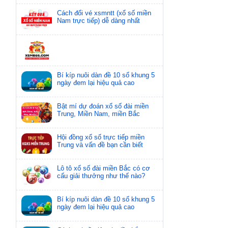
Cách đổi vé xsmntt (xổ số miền
Nam trực tiếp) dễ dàng nhất
Bí kíp nuôi dàn đề 10 số khung 5
ngày đem lại hiệu quả cao
Bật mí dự đoán xổ số đài miền
Trung, Miền Nam, miền Bắc
Hội đồng xổ số trực tiếp miền
Trung và vấn đề bạn cần biết
Lô tô xổ số đài miền Bắc có cơ
cấu giải thưởng như thế nào?
Bí kíp nuôi dàn đề 10 số khung 5
ngày đem lại hiệu quả cao