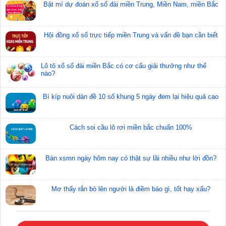
Bật mí dự đoán xổ số đài miền Trung, Miền Nam, miền Bắc
Lưu ý:
Các dự đoán
trên đây của xổ số Miền Bắc
28/05/2025 chỉ mang tính chất tham khảo,cảm ơn các
bạn đã tin tưởng
xsmb66
. Chúc các bạn may mắn!
Hội đồng xổ số trực tiếp miền Trung và vấn đề bạn cần biết
Có thể bạn quan tâm
Dự đoán kết quả xổ số miền Trung ngày 09/08/2026
Lô tô xổ số đài miền Bắc có cơ cấu giải thưởng như thế
nào?
Dự đoán kết quả xổ số miền Nam ngày 09/08/2026
Dự đoán kết quả xổ số miền Bắc ngày 09/08/2026
Bí kíp nuôi dàn đề 10 số khung 5 ngày đem lại hiệu quả cao
Cách soi cầu lô rơi miền bắc chuẩn 100%
Bán xsmn ngày hôm nay có thật sự lãi nhiều như lời đồn?
Mơ thấy rắn bò lên người là điềm báo gì, tốt hay xấu?