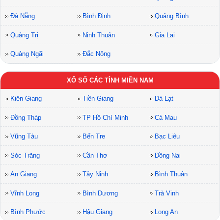
chơi nhiều nhất hôm nay 28/05/2025:
Đà Nẵng
Bình Định
Quảng Bình
Dưới đây là tất cả số tổng hợp top các cặp loto được nhiều
Quảng Trị
Ninh Thuận
Gia Lai
người lựa chọn chơi nhiều nhất trên cơ sở soi cầu XSMB
ngày 28/05/2025 chạy nhiều ngày, xác định vị trí số đầu tiên
Quảng Ngãi
Đắc Nông
của giải đặc biệt là 0 đến tới số cuối cùng của giải 7 là vị trí
106. các bạn có thể kết hợp với những dự đoán ở trên đó để
lựa chọn cho mình cặp số đẹp nhất để chơi cho hôm nay
XỔ SỐ CÁC TỈNH MIỀN NAM
hoặc ngày mai anh em nhé:
Kiên Giang
Tiền Giang
Đà Lạt
🤑 Soi cầu lô chạy ăn 5 ngày liên tiếp:
47
Đồng Tháp
TP Hồ Chí Minh
Cà Mau
🤑 Cầu lô tại vị trí ăn 4 ngày liên tiếp:
16 – 76 – 02 – 07 – 28
🤑 Cầu lô tại vị trí ăn 3 ngày liên tiếp:
Vũng Tàu
Bến Tre
Bạc Liêu
Sóc Trăng
Cần Thơ
Đồng Nai
bảng tham khảo Cầu động chạy liên tục trong 3 ngày
đến 28/05/2025
An Giang
Tây Ninh
Bình Thuận
Vĩnh Long
Bình Dương
Trà Vinh
Những vị trí có lô tô chạy về ba ngày trở lên trên bảng
thường có khả năng chạy tiếp thêm vài ngày, vì thế anh em
Bình Phước
Hậu Giang
Long An
có thể chọn cho mình một trong những cặp số trên để nuôi