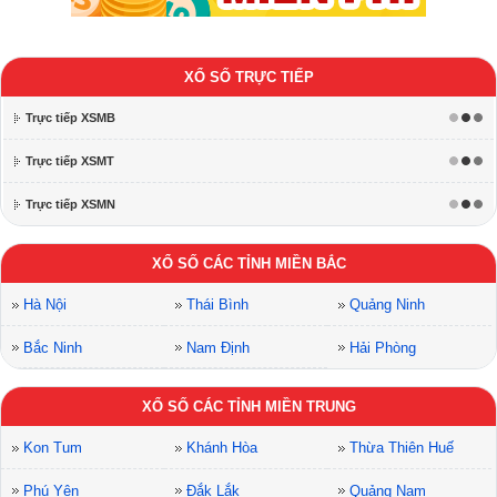
🤑 Lô tô gan XSMB hôm nay lâu ra nhất trong ngày hôm nay:
59 – 42 – 93 – 01 – 26
XỔ SỐ TRỰC TIẾP
🤑 Thống kê 2 số cuối GĐB lâu về nhất tính đến hôm nay:
Trực tiếp XSMB
Bảng bạch thủ đề XSMB lâu về nhất tính đến ngày
Trực tiếp XSMT
28/05/2025
Trực tiếp XSMN
🤑 Đầu câm , đít (đuôi) lô câm
XỔ SỐ CÁC TỈNH MIỀN BẮC
🤑 Chạm gan đặc biệt Miền Bắc lâu chưa về:
80 – 24 – 39
Hà Nội
Thái Bình
Quảng Ninh
🤑 2 số cuối giải đặc biệt Miền Bắc về theo tuần:
25 – 94
Bắc Ninh
Nam Định
Hải Phòng
🤑 Tần suất lô tô:
Bảng tham khảo tần suất lô tô XSMB hôm nay ngày
XỔ SỐ CÁC TỈNH MIỀN TRUNG
28/05/2025
Kon Tum
Khánh Hòa
Thừa Thiên Huế
🌟 3. Các cặp số lô tô được anh em
Phú Yên
Đắk Lắk
Quảng Nam