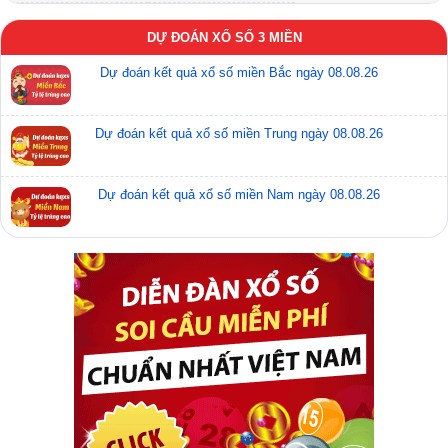
nhé.
DỰ ĐOÁN XỔ SỐ 3 MIỀN
Bạch thủ lô đẹp nhất hôm nay
Dự đoán kết quả xổ số miền Bắc ngày 08.08.26
🤑 Lô 2 nháy đã về hôm qua là
31 – 67
Lô rơi các nháy là
53
– 65 – 54 – 67
Dự đoán kết quả xổ số miền Trung ngày 08.08.26
🤑 Cặp lô được đánh nhiều nhất hôm nay:
89
🌟 4. Soi cầu bạch thủ lô Miền Bắc
Dự đoán kết quả xổ số miền Nam ngày 08.08.26
hôm nay ngày 28/10/2025 : Xem các
con lô đẹp trong ngày:
Cầu soi dự đoán lô tô Miền Bắc theo kết quả
XSMB kỳ trước:
Bạch thủ lô tô XSMB hôm nay được soi theo cầu dự đoán
có quy luật chạy thường xuyên được dự đoán trong những
ngày gần đây nhất:
Bảng soi bạch thủ loto XSMB hôm nay 28/10/2025