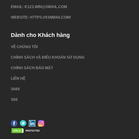
EMAIL:
K123.WIN@GMAIL.COM
WEBSITE: HTTPS://XSMB66.COM/
Dành cho Khách hàng
VỀ CHÚNG TÔI
CHÍNH SÁCH VÀ ĐIỀU KHOẢN SỬ DỤNG
CHÍNH SÁCH BẢO MẬT
LIÊN HỆ
S666
S66