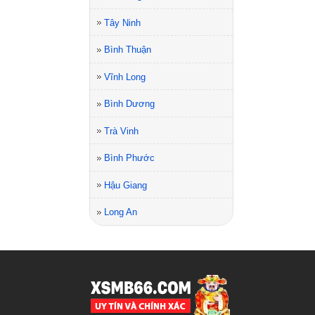
? Lô 2 nh
Tây Ninh
02
Bình Thuận
? Cặp lô 
Vĩnh Long
? 4. S
ngày 3
Bình Dương
ngày:
Trà Vinh
Cầu soi
Bình Phước
trước:
Hậu Giang
Bạch thủ l
chạy thườ
Long An
B
Bảng ph
theo bả