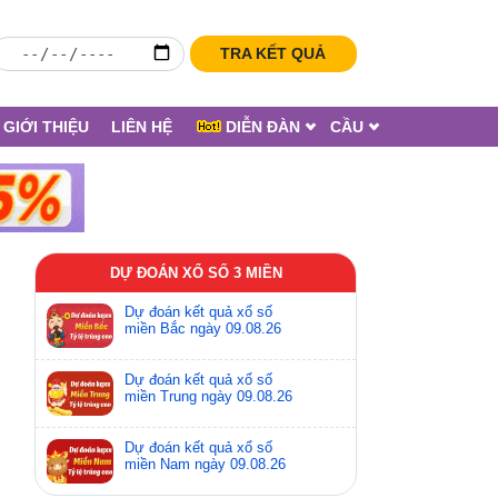
TRA KẾT QUẢ
GIỚI THIỆU
LIÊN HỆ
DIỄN ĐÀN
CẦU
DỰ ĐOÁN XỔ SỐ 3 MIỀN
Dự đoán kết quả xổ số
miền Bắc ngày 09.08.26
Dự đoán kết quả xổ số
miền Trung ngày 09.08.26
Dự đoán kết quả xổ số
miền Nam ngày 09.08.26