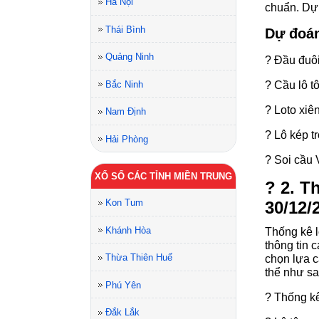
Hà Nội
chuẩn.
Dự 
Thái Bình
Dự đoán
Quảng Ninh
? Đầu đuô
Bắc Ninh
? Cầu lô t
? Loto xiê
Nam Định
? Lô kép 
Hải Phòng
? Soi cầu 
XỔ SỐ CÁC TỈNH MIỀN TRUNG
? 2. T
Kon Tum
30/12/
Khánh Hòa
Thống kê l
thông tin 
Thừa Thiên Huế
chọn lựa c
thể như sa
Phú Yên
? Thống kê
Đắk Lắk