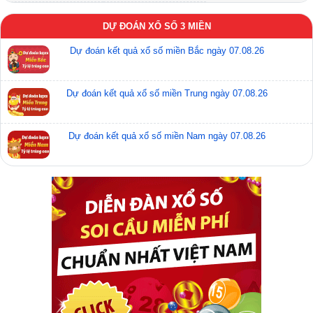
nhé.
DỰ ĐOÁN XỔ SỐ 3 MIỀN
Bạch thủ lô đẹp nhất hôm nay
Dự đoán kết quả xổ số miền Bắc ngày 07.08.26
🤑 Lô 2 nháy đã về hôm qua là
66 – 33
Lô rơi các nháy là
65
– 69 – 93 – 61
Dự đoán kết quả xổ số miền Trung ngày 07.08.26
🤑 Cặp lô được đánh nhiều nhất hôm nay:
84
🌟 4. Soi cầu bạch thủ lô Miền Bắc
Dự đoán kết quả xổ số miền Nam ngày 07.08.26
hôm nay ngày 31/01/2026 : Xem các
con lô đẹp trong ngày:
Cầu soi dự đoán lô tô Miền Bắc theo kết quả
XSMB kỳ trước:
Bạch thủ lô tô XSMB hôm nay được soi theo cầu dự đoán
có quy luật chạy thường xuyên được dự đoán trong những
ngày gần đây nhất:
Bảng soi bạch thủ loto XSMB hôm nay 31/01/2026