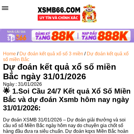
Home
/
Dự đoán kết quả xổ số 3 miền
/
Dự đoán kết quả xổ
số miền Bắc
Dự đoán kết quả xổ số miền
Bắc ngày 31/01/2026
Ngày : 31/01/2026
🌟 1.Soi Cầu 24/7 Kết quả Xổ Số Miền
Bắc và dự đoán Xsmb hôm nay ngày
31/01/2026:
Dự đoán XSMB 31/01/2026 – Dự đoán giải thưởng và soi
cầu xổ số Miền Bắc ngày hôm nay do chuyên gia chốt số
hàng đầu đưa ra siêu chuẩn.
Dự đoán kqxs Miền Bắc
hoàn