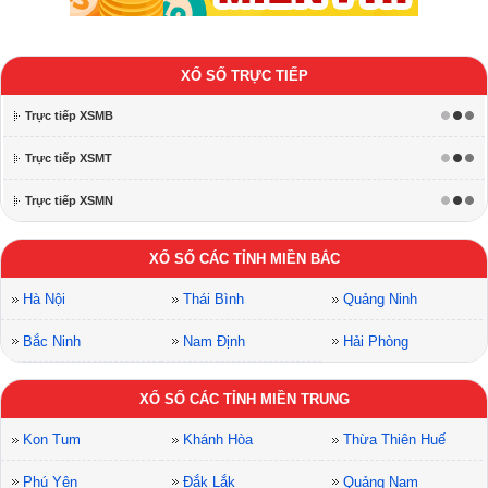
🤑 Lô tô gan XSMB hôm nay lâu ra nhất trong ngày hôm nay:
76 – 16 – 54 – 65 – 68
XỔ SỐ TRỰC TIẾP
🤑 Thống kê 2 số cuối GĐB lâu về nhất tính đến hôm nay:
Trực tiếp XSMB
Bảng bạch thủ đề XSMB lâu về nhất tính đến ngày
Trực tiếp XSMT
31/03/2026
Trực tiếp XSMN
🤑 Đầu câm , đít (đuôi) lô câm
XỔ SỐ CÁC TỈNH MIỀN BẮC
🤑 Chạm gan đặc biệt Miền Bắc lâu chưa về:
15 – 91 – 08
Hà Nội
Thái Bình
Quảng Ninh
🤑 2 số cuối giải đặc biệt Miền Bắc về theo tuần:
85 – 92
Bắc Ninh
Nam Định
Hải Phòng
🤑 Tần suất lô tô:
Bảng tham khảo tần suất lô tô XSMB hôm nay ngày
XỔ SỐ CÁC TỈNH MIỀN TRUNG
31/03/2026
Kon Tum
Khánh Hòa
Thừa Thiên Huế
🌟 3. Các cặp số lô tô được anh em
Phú Yên
Đắk Lắk
Quảng Nam