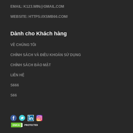
EMAIL:
K123.WIN@GMAIL.COM
WEBSITE: HTTPS://XSMB66.COM/
Dành cho Khách hàng
VỀ CHÚNG TÔI
CHÍNH SÁCH VÀ ĐIỀU KHOẢN SỬ DỤNG
CHÍNH SÁCH BẢO MẬT
LIÊN HỆ
S666
S66