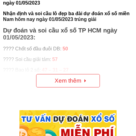
ngày 01/05/2023
Nhận định và soi cầu lô đẹp ba đài dự đoán xổ số miền
Nam hôm nay ngày 01/05/2023 trúng giải
Dự đoán và soi cầu xổ số TP HCM ngày
01/05/2023:
???? Chốt số đầu đuôi DB:
50
???? Soi cầu giải tám:
57
???? Bao lô 2 số:
47 – 31 – 27
Xem thêm
Dự đoán và soi cầu xổ số Đồng Tháp ngày
01/05/2023:
???? Chốt số đầu đuôi DB:
60
???? Soi cầu giải tám:
06
???? Bao lô 2 số:
85 – 77 – 12
Dự đoán và soi cầu xổ số Cà Mau ngày