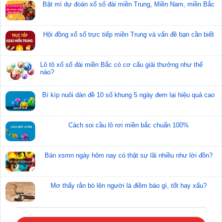
Bật mí dự đoán xổ số đài miền Trung, Miền Nam, miền Bắc
Hội đồng xổ số trực tiếp miền Trung và vấn đề bạn cần biết
Lô tô xổ số đài miền Bắc có cơ cấu giải thưởng như thế
nào?
Bí kíp nuôi dàn đề 10 số khung 5 ngày đem lại hiệu quả cao
Bạch thủ lô tô rơi 3 ngày lô XSKH ngày 01/05/2023
Cách soi cầu lô rơi miền bắc chuẩn 100%
Soi cầu lô tô bạch thủ Cà Mau 01/05/2023
Bán xsmn ngày hôm nay có thật sự lãi nhiều như lời đồn?
Mơ thấy rắn bò lên người là điềm báo gì, tốt hay xấu?