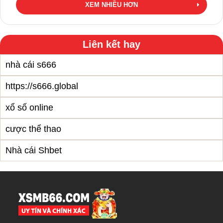
XEM NHIỀU HƠN
Liên kết hay
nhà cái s666
https://s666.global
xổ số online
cược thể thao
Nhà cái Shbet
Bạch thủ lô tô rơi 3 ngày lô XSKH ngày 01/05/2023