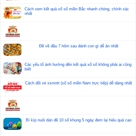
Bạch thủ lô tô rơi 3 ngày lô XSKH ngày 01/05/2023
Cách xem kết quả xổ số miền Bắc nhanh chóng, chính xác
nhất
Soi cầu lô tô bạch thủ Đồng Tháp 01/05/2023
Đề về đầu 7 hôm sau đánh con gì dễ ăn nhất
Các yếu tố ảnh hưởng đến kết quả xổ số không phải ai cũng
biết
Cách đổi vé xsmntt (xổ số miền Nam trực tiếp) dễ dàng nhất
Bí kíp nuôi dàn đề 10 số khung 5 ngày đem lại hiệu quả cao