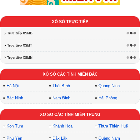
01/05/2023:
???? Chốt số đầu đuôi DB:
55
XỔ SỐ TRỰC TIẾP
???? Soi cầu giải tám:
52
Trực tiếp XSMB
???? Bao lô 2 số:
08 – 08 – 57
Trực tiếp XSMT
???? 2. Dự đoán và soi cầu xổ số
miền Nam ngày 01/05/2023:
Trực tiếp XSMN
Dự đoán và soi cầu tổng hợp hôm nay sẽ đưa ra cho anh
XỔ SỐ CÁC TỈNH MIỀN BẮC
em thông tin của những cặp lô đẹp, những bộ số đầu đuôi lô
tô vip, giải đặc biệt, giải tám
xskt
xổ số kiến thiết miền Nam
Hà Nội
Thái Bình
Quảng Ninh
xuất hiện trong thời gian 7 kỳ gần đây nhất của các các đài
MN chủ nhật triều hôm nay để anh em soi cầu chọn cặp số
Bắc Ninh
Nam Định
Hải Phòng
may mắn nhất trong ngày 01/05/2023 với độ chính xác ăn
cao:
XỔ SỐ CÁC TỈNH MIỀN TRUNG
Dự đoán soi cầu và thống kê XS TP HCM
hôm nay ngày 01/05/2023:
Kon Tum
Khánh Hòa
Thừa Thiên Huế
???? Loto gan:
14 – 05 – 43 – 80 – 00
Phú Yên
Đắk Lắk
Quảng Nam