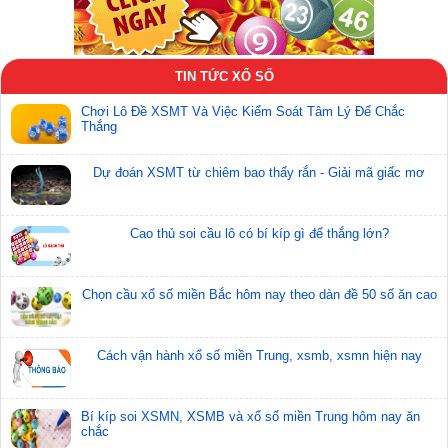
TIN TỨC XỔ SỐ
Chơi Lô Đề XSMT Và Việc Kiểm Soát Tâm Lý Để Chắc
Thắng
Dự đoán XSMT từ chiêm bao thấy rắn - Giải mã giấc mơ
Cao thủ soi cầu lô có bí kíp gì để thắng lớn?
Chọn cầu xổ số miền Bắc hôm nay theo dàn đề 50 số ăn cao
Cách vận hành xổ số miền Trung, xsmb, xsmn hiện nay
Bí kíp soi XSMN, XSMB và xổ số miền Trung hôm nay ăn
chắc