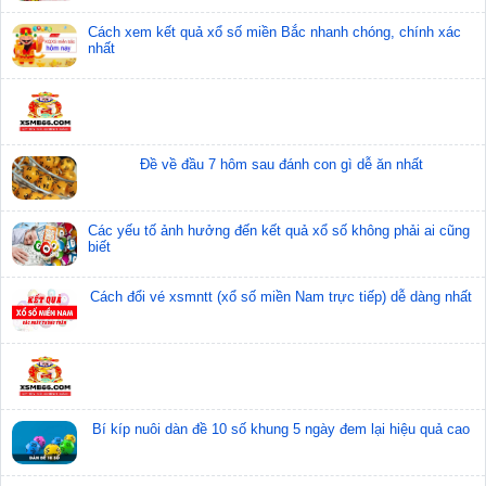
Bạch thủ lô tô rơi 3 ngày lô XSKH ngày 01/07/2026
Cách xem kết quả xổ số miền Bắc nhanh chóng, chính xác
nhất
Soi cầu lô tô bạch thủ Cần Thơ 01/07/2026
Đề về đầu 7 hôm sau đánh con gì dễ ăn nhất
Các yếu tố ảnh hưởng đến kết quả xổ số không phải ai cũng
biết
Cách đổi vé xsmntt (xổ số miền Nam trực tiếp) dễ dàng nhất
Bí kíp nuôi dàn đề 10 số khung 5 ngày đem lại hiệu quả cao