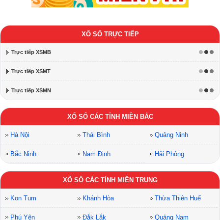
01/07/2026:
🤑 Chốt số đầu đuôi DB:
07
XỔ SỐ TRỰC TIẾP
🤑 Soi cầu giải tám:
21
Trực tiếp XSMB
🤑 Bao lô 2 số:
61 – 92 – 08
Trực tiếp XSMT
🌟 2. Dự đoán và soi cầu xổ số miền
Nam ngày 01/07/2026:
Trực tiếp XSMN
Dự đoán và soi cầu tổng hợp hôm nay sẽ đưa ra cho anh
XỔ SỐ CÁC TỈNH MIỀN BẮC
em thông tin của những cặp lô đẹp, những bộ số đầu đuôi lô
tô vip, giải đặc biệt, giải tám
xskt
xổ số kiến thiết miền Nam
Hà Nội
Thái Bình
Quảng Ninh
xuất hiện trong thời gian 7 kỳ gần đây nhất của các các đài
MN chủ nhật triều hôm nay để anh em soi cầu chọn cặp số
Bắc Ninh
Nam Định
Hải Phòng
may mắn nhất trong ngày 01/07/2026 với độ chính xác ăn
cao:
XỔ SỐ CÁC TỈNH MIỀN TRUNG
Dự đoán soi cầu và thống kê XS Đồng Nai
hôm nay ngày 01/07/2026:
Kon Tum
Khánh Hòa
Thừa Thiên Huế
🤑 Loto gan:
40 – 84 – 26 – 87 – 99
Phú Yên
Đắk Lắk
Quảng Nam