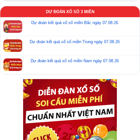
🤑 Cặp số về nhiều nhất:
72 – 12 – 94 – 66 – 34
DỰ ĐOÁN XỔ SỐ 3 MIỀN
🤑 Thống kê giải tám Sóc Trăng:
31 – 82 – 50 – 12 – 29 – 34
– 82
Dự đoán kết quả xổ số miền Bắc ngày 07.08.26
🤑 TK 2 số cuối giải ĐB:
02 – 47 – 38 – 78 – 56 – 73 – 01
Dự đoán kết quả xổ số miền Trung ngày 07.08.26
🌟 3. Dự đoán và soi cầu bạch thủ
miền Nam ngày 01/07/2026:
Dự đoán kết quả xổ số miền Nam ngày 07.08.26
Dự đoán và soi cầu Nam ngày 01/07/2026 tìm lô tô bạch thủ
của các đài miền Nam được chuẩn đoán từ các vị trí trong
bảng kết quả có thời gian rơi liên tiếp trong 3 kỳ liên tiếp
được hệ thống tổng hợp dưới đây, cho anh em tham khảo:
Soi cầu lô tô bạch thủ Đồng Nai 01/07/2026