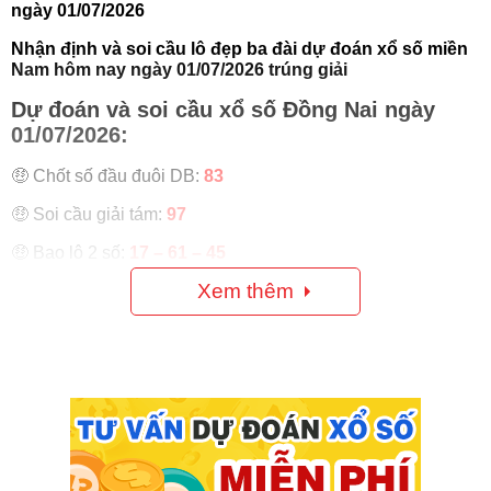
ngày 01/07/2026
Nhận định và soi cầu lô đẹp ba đài dự đoán xổ số miền
Nam hôm nay ngày 01/07/2026 trúng giải
Dự đoán và soi cầu xổ số Đồng Nai ngày
01/07/2026:
🤑 Chốt số đầu đuôi DB:
83
🤑 Soi cầu giải tám:
97
🤑 Bao lô 2 số:
17 – 61 – 45
Xem thêm
Dự đoán và soi cầu xổ số Cần Thơ ngày
01/07/2026:
🤑 Chốt số đầu đuôi DB:
94
🤑 Soi cầu giải tám:
51
🤑 Bao lô 2 số:
26 – 59 – 60
Dự đoán và soi cầu xổ số Sóc Trăng ngày