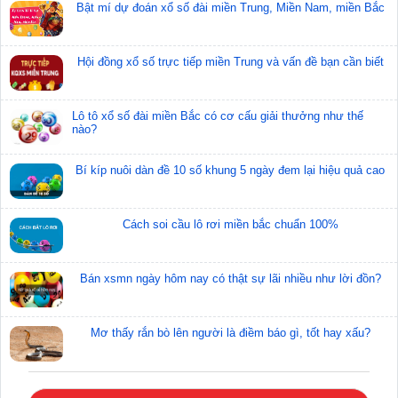
Bật mí dự đoán xổ số đài miền Trung, Miền Nam, miền Bắc
Hội đồng xổ số trực tiếp miền Trung và vấn đề bạn cần biết
Lô tô xổ số đài miền Bắc có cơ cấu giải thưởng như thế
nào?
Bí kíp nuôi dàn đề 10 số khung 5 ngày đem lại hiệu quả cao
Bạch thủ lô tô rơi 3 ngày lô XSKH ngày 01/07/2026
Cách soi cầu lô rơi miền bắc chuẩn 100%
Soi cầu lô tô bạch thủ Sóc Trăng 01/07/2026
Bán xsmn ngày hôm nay có thật sự lãi nhiều như lời đồn?
Mơ thấy rắn bò lên người là điềm báo gì, tốt hay xấu?