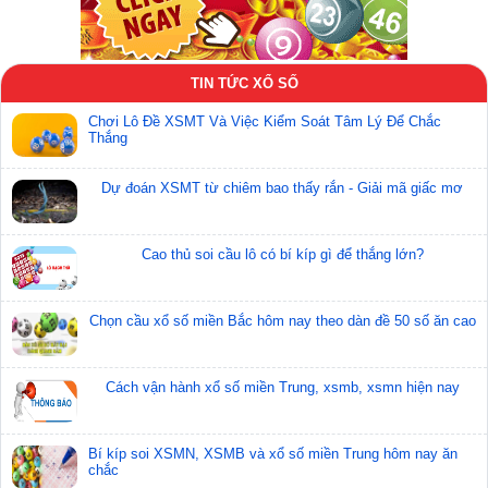
TIN TỨC XỔ SỐ
Chơi Lô Đề XSMT Và Việc Kiểm Soát Tâm Lý Để Chắc
Thắng
Dự đoán XSMT từ chiêm bao thấy rắn - Giải mã giấc mơ
Cao thủ soi cầu lô có bí kíp gì để thắng lớn?
Chọn cầu xổ số miền Bắc hôm nay theo dàn đề 50 số ăn cao
Cách vận hành xổ số miền Trung, xsmb, xsmn hiện nay
Bí kíp soi XSMN, XSMB và xổ số miền Trung hôm nay ăn
chắc