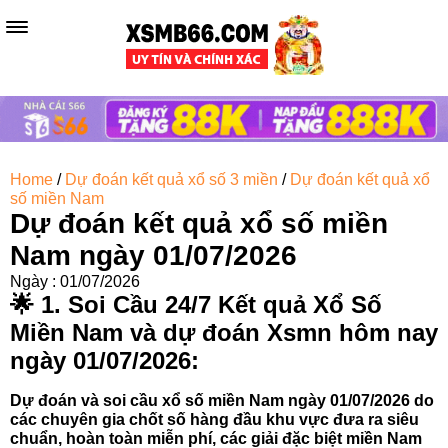
Home
/
Dự đoán kết quả xổ số 3 miền
/
Dự đoán kết quả xổ
số miền Nam
Dự đoán kết quả xổ số miền
Nam ngày 01/07/2026
Ngày : 01/07/2026
🌟 1.
Soi Cầu 24/7 Kết quả Xổ Số
Miền Nam và dự đoán Xsmn hôm nay
ngày 01/07/2026:
Dự đoán và soi cầu xổ số miền Nam ngày 01/07/2026 do
các chuyên gia chốt số hàng đầu khu vực đưa ra siêu
chuẩn, hoàn toàn miễn phí, các giải đặc biệt miền Nam