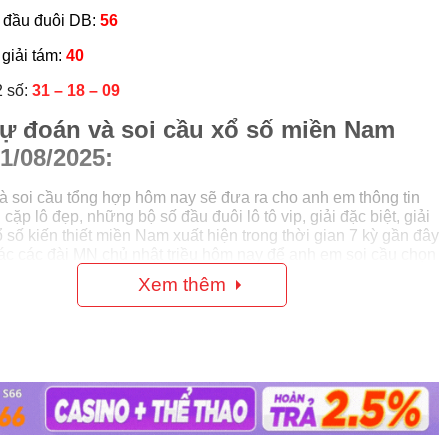
ố đầu đuôi DB:
56
 giải tám:
40
2 số:
31 – 18 – 09
Dự đoán và soi cầu xổ số miền Nam
1/08/2025:
 soi cầu tổng hợp hôm nay sẽ đưa ra cho anh em thông tin
cặp lô đẹp, những bộ số đầu đuôi lô tô vip, giải đặc biệt, giải
 số kiến thiết miền Nam xuất hiện trong thời gian 7 kỳ gần đây
ác các đài MN chủ nhật triều hôm nay để anh em soi cầu chọn
 mắn nhất trong ngày 01/08/2025 với độ chính xác ăn cao:
Xem thêm
 soi cầu và thống kê XS Vĩnh Long hôm nay
/08/2025:
n:
47 – 53 – 64 – 07 – 83
về nhiều nhất:
69 – 40 – 92 – 09 – 68
ê giải tám Vĩnh Long:
12 – 64 – 66 – 56 – 22 – 95 – 42