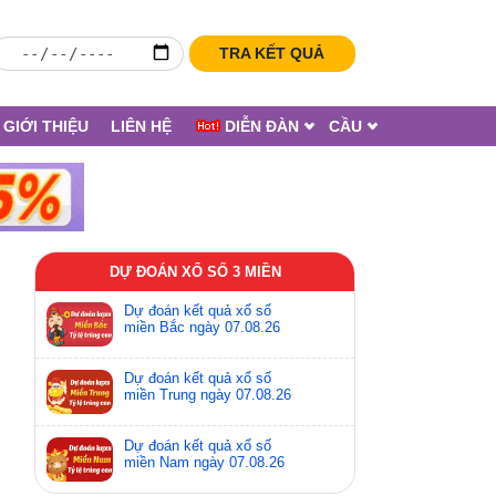
TRA KẾT QUẢ
GIỚI THIỆU
LIÊN HỆ
DIỄN ĐÀN
CẦU
DỰ ĐOÁN XỔ SỐ 3 MIỀN
Dự đoán kết quả xổ số
miền Bắc ngày 07.08.26
Dự đoán kết quả xổ số
miền Trung ngày 07.08.26
Dự đoán kết quả xổ số
miền Nam ngày 07.08.26