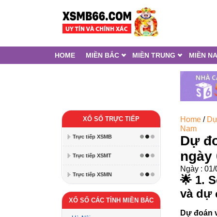
HOME
MIỀN BẮC
MIỀN TRUNG
MIỀN N
XỔ SỐ TRỰC TIẾP
Home
/
Dự
Nam
Dự đo
Trực tiếp XSMB
ngày 
Trực tiếp XSMT
Ngày : 01
Trực tiếp XSMN
🌟 1.
S
và dự 
XỔ SỐ CÁC TỈNH MIỀN BẮC
Dự đoán v