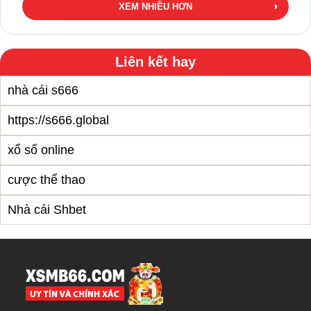
XEM NHIỀU HƠN
Liên kết hay
nhà cái s666
https://s666.global
xổ số online
cược thể thao
Nhà cái Shbet