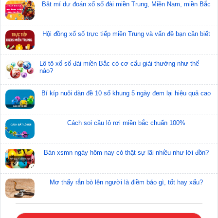
Bật mí dự đoán xổ số đài miền Trung, Miền Nam, miền Bắc
Hội đồng xổ số trực tiếp miền Trung và vấn đề bạn cần biết
Lô tô xổ số đài miền Bắc có cơ cấu giải thưởng như thế
nào?
Bí kíp nuôi dàn đề 10 số khung 5 ngày đem lại hiệu quả cao
Bạch thủ lô tô rơi 3 ngày lô XSKH ngày 02/06/2023
Cách soi cầu lô rơi miền bắc chuẩn 100%
Soi cầu lô tô bạch thủ Trà Vinh 02/06/2023
Bán xsmn ngày hôm nay có thật sự lãi nhiều như lời đồn?
Mơ thấy rắn bò lên người là điềm báo gì, tốt hay xấu?