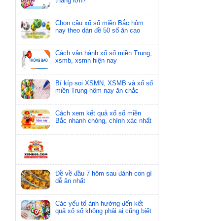
thắng lớn?
Chọn cầu xổ số miền Bắc hôm
nay theo dàn đề 50 số ăn cao
Cách vận hành xổ số miền Trung,
xsmb, xsmn hiện nay
Bí kíp soi XSMN, XSMB và xổ số
miền Trung hôm nay ăn chắc
Cách xem kết quả xổ số miền
Bắc nhanh chóng, chính xác nhất
Đề về đầu 7 hôm sau đánh con gì
dễ ăn nhất
Các yếu tố ảnh hưởng đến kết
quả xổ số không phải ai cũng biết