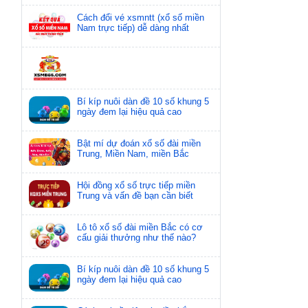
Cách đổi vé xsmntt (xổ số miền
Nam trực tiếp) dễ dàng nhất
Bí kíp nuôi dàn đề 10 số khung 5
ngày đem lại hiệu quả cao
Bật mí dự đoán xổ số đài miền
Trung, Miền Nam, miền Bắc
Hội đồng xổ số trực tiếp miền
Trung và vấn đề bạn cần biết
Lô tô xổ số đài miền Bắc có cơ
cấu giải thưởng như thế nào?
Bí kíp nuôi dàn đề 10 số khung 5
ngày đem lại hiệu quả cao