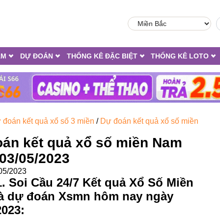
AM
DỰ ĐOÁN
THỐNG KÊ ĐẶC BIỆT
THỐNG KÊ LOTO
 đoán kết quả xổ số 3 miền
/
Dự đoán kết quả xổ số miền
án kết quả xổ số miền Nam
03/05/2023
/05/2023
1.
Soi Cầu 24/7 Kết quả Xổ Số Miền
à dự đoán Xsmn hôm nay ngày
2023: