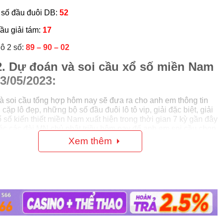
 số đầu đuôi DB:
52
ầu giải tám:
17
ô 2 số:
89 – 90 – 02
. Dự đoán và soi cầu xổ số miền Nam
3/05/2023:
 soi cầu tổng hợp hôm nay sẽ đưa ra cho anh em thông tin
cặp lô đẹp, những bộ số đầu đuôi lô tô vip, giải đặc biệt, giải
 số kiến thiết miền Nam xuất hiện trong thời gian 7 kỳ gần đây
ác các đài MN chủ nhật triều hôm nay để anh em soi cầu chọn
 mắn nhất trong ngày 03/05/2023 với độ chính xác ăn cao:
Xem thêm
 soi cầu và thống kê XS Đồng Nai hôm nay
/05/2023:
 gan:
21 – 83 – 34 – 84 – 51
số về nhiều nhất:
29 – 10 – 16 – 10 – 48
g kê giải tám Đồng Nai:
13 – 59 – 41 – 69 – 45 – 52 – 71