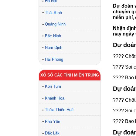
Hà Nội
Dự đoán v
chuyên gi
Thái Bình
miễn phí,
Quảng Ninh
Nhận định
nay ngày 
Bắc Ninh
Dự đoán
Nam Định
???? Chốt
Hải Phòng
???? Soi c
XỔ SỐ CÁC TỈNH MIỀN TRUNG
???? Bao l
Kon Tum
Dự đoán
Khánh Hòa
???? Chốt
Thừa Thiên Huế
???? Soi c
???? Bao l
Phú Yên
Dự đoán
Đắk Lắk