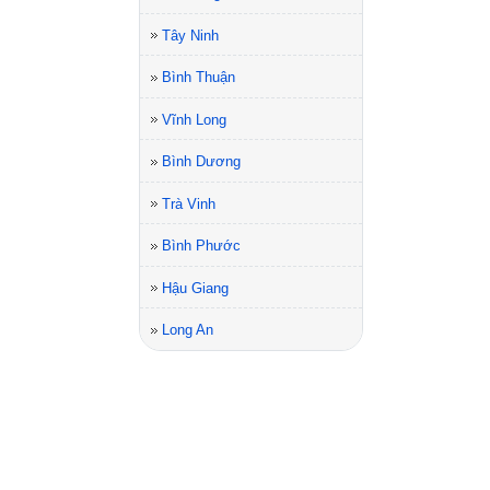
???? 3
Tây Ninh
Nam ng
Bình Thuận
Dự đoán và
Vĩnh Long
miền Nam đ
rơi liên t
Bình Dương
anh em th
Soi cầu
Trà Vinh
Bình Phước
Hậu Giang
Long An