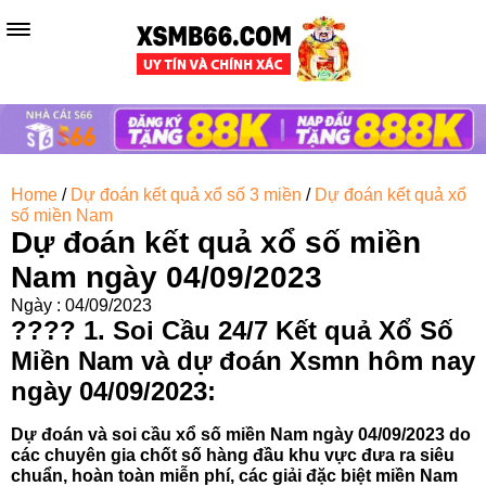
Home
/
Dự đoán kết quả xổ số 3 miền
/
Dự đoán kết quả xổ
số miền Nam
Dự đoán kết quả xổ số miền
Nam ngày 04/09/2023
Ngày : 04/09/2023
???? 1.
Soi Cầu 24/7 Kết quả Xổ Số
Miền Nam và dự đoán Xsmn hôm nay
ngày 04/09/2023:
Dự đoán và soi cầu xổ số miền Nam ngày 04/09/2023 do
các chuyên gia chốt số hàng đầu khu vực đưa ra siêu
chuẩn, hoàn toàn miễn phí, các giải đặc biệt miền Nam