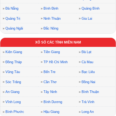
???? Cặp số về nhiều nhất:
34 – 73 – 46 – 38 – 27
Đà Nẵng
Bình Định
Quảng Bình
???? Thống kê giải tám TP HCM:
71 – 99 – 28 – 36 – 76 –
Quảng Trị
Ninh Thuận
Gia Lai
67 – 62
???? TK 2 số cuối giải ĐB:
02 – 77 – 53 – 35 – 39 – 42 – 14
Quảng Ngãi
Đắc Nông
Dự đoán soi cầu và thống kê XS Đồng Tháp
XỔ SỐ CÁC TỈNH MIỀN NAM
hôm nay ngày 04/09/2023:
Kiên Giang
Tiền Giang
Đà Lạt
???? Loto gan:
34 – 17 – 97 – 77 – 66
Đồng Tháp
TP Hồ Chí Minh
Cà Mau
???? Cặp số về nhiều nhất:
83 – 18 – 51 – 21 – 02
???? Thống kê giải tám Đồng Tháp:
83 – 52 – 68 – 86 – 95
Vũng Tàu
Bến Tre
Bạc Liêu
– 67 – 56
Sóc Trăng
Cần Thơ
Đồng Nai
???? TK 2 số cuối giải ĐB:
53 – 53 – 43 – 33 – 21 – 34 – 21
An Giang
Tây Ninh
Bình Thuận
Dự đoán soi cầu và thống kê XS Cà Mau
hôm nay ngày 04/09/2023:
Vĩnh Long
Bình Dương
Trà Vinh
???? Loto gan:
27 – 80 – 04 – 60 – 88
Bình Phước
Hậu Giang
Long An