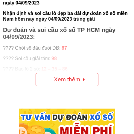
ngày 04/09/2023
Nhận định và soi cầu lô đẹp ba đài dự đoán xổ số miền
Nam hôm nay ngày 04/09/2023 trúng giải
Dự đoán và soi cầu xổ số TP HCM ngày
04/09/2023:
???? Chốt số đầu đuôi DB:
87
???? Soi cầu giải tám:
98
???? Bao lô 2 số:
12 – 35 – 86
Xem thêm
Dự đoán và soi cầu xổ số Đồng Tháp ngày
04/09/2023:
???? Chốt số đầu đuôi DB:
16
???? Soi cầu giải tám:
39
???? Bao lô 2 số:
45 – 05 – 52
Dự đoán và soi cầu xổ số Cà Mau ngày