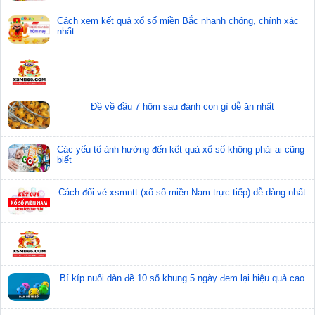
Bạch thủ lô tô rơi 3 ngày lô XSKH ngày 04/09/2023
Cách xem kết quả xổ số miền Bắc nhanh chóng, chính xác
nhất
Soi cầu lô tô bạch thủ Đồng Tháp 04/09/2023
Đề về đầu 7 hôm sau đánh con gì dễ ăn nhất
Các yếu tố ảnh hưởng đến kết quả xổ số không phải ai cũng
biết
Cách đổi vé xsmntt (xổ số miền Nam trực tiếp) dễ dàng nhất
Bí kíp nuôi dàn đề 10 số khung 5 ngày đem lại hiệu quả cao