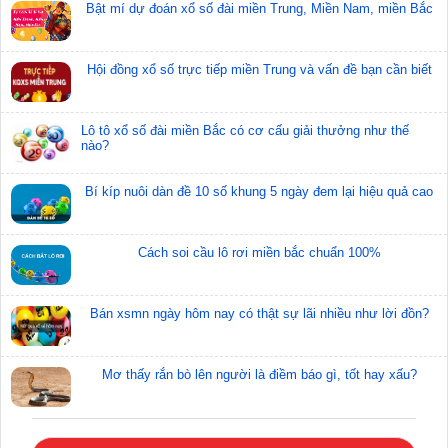
Bật mí dự đoán xổ số đài miền Trung, Miền Nam, miền Bắc
Hội đồng xổ số trực tiếp miền Trung và vấn đề bạn cần biết
Lô tô xổ số đài miền Bắc có cơ cấu giải thưởng như thế
nào?
Bí kíp nuôi dàn đề 10 số khung 5 ngày đem lại hiệu quả cao
Bạch thủ lô tô rơi 3 ngày lô XSKH ngày 04/09/2023
Cách soi cầu lô rơi miền bắc chuẩn 100%
Soi cầu lô tô bạch thủ Cà Mau 04/09/2023
Bán xsmn ngày hôm nay có thật sự lãi nhiều như lời đồn?
Mơ thấy rắn bò lên người là điềm báo gì, tốt hay xấu?