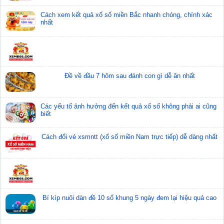
Cách xem kết quả xổ số miền Bắc nhanh chóng, chính xác
nhất
Đề về đầu 7 hôm sau đánh con gì dễ ăn nhất
Các yếu tố ảnh hưởng đến kết quả xổ số không phải ai cũng
biết
Cách đổi vé xsmntt (xổ số miền Nam trực tiếp) dễ dàng nhất
Bí kíp nuôi dàn đề 10 số khung 5 ngày đem lại hiệu quả cao
Bạch thủ lô tô rơi 3 ngày lô XSKH ngày 04/10/2025