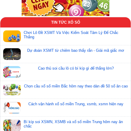
72 – 54
🤑 TK 2 số cuối giải ĐB:
38 – 49 – 73 – 89 – 61 – 98 – 63
TIN TỨC XỔ SỐ
🌟 3. Dự đoán và soi cầu bạch thủ
miền Nam ngày 04/10/2025:
Chơi Lô Đề XSMT Và Việc Kiểm Soát Tâm Lý Để Chắc
Thắng
Dự đoán và soi cầu Nam ngày 04/10/2025 tìm lô tô bạch thủ
của các đài miền Nam được chuẩn đoán từ các vị trí trong
Dự đoán XSMT từ chiêm bao thấy rắn - Giải mã giấc mơ
bảng kết quả có thời gian rơi liên tiếp trong 3 kỳ liên tiếp
được hệ thống tổng hợp dưới đây, cho anh em tham khảo:
Cao thủ soi cầu lô có bí kíp gì để thắng lớn?
Soi cầu lô tô bạch thủ TP HCM 04/10/2025
Chọn cầu xổ số miền Bắc hôm nay theo dàn đề 50 số ăn cao
Cách vận hành xổ số miền Trung, xsmb, xsmn hiện nay
Bí kíp soi XSMN, XSMB và xổ số miền Trung hôm nay ăn
chắc