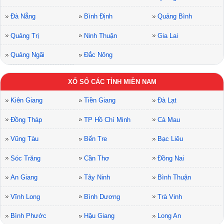
MN chủ nhật triều hôm nay để anh em soi cầu chọn cặp số
Đà Nẵng
Bình Định
Quảng Bình
may mắn nhất trong ngày 04/10/2025 với độ chính xác ăn
cao:
Quảng Trị
Ninh Thuận
Gia Lai
Dự đoán soi cầu và thống kê XS TP HCM
Quảng Ngãi
Đắc Nông
hôm nay ngày 04/10/2025:
🤑 Loto gan:
06 – 33 – 91 – 72 – 01
XỔ SỐ CÁC TỈNH MIỀN NAM
🤑 Cặp số về nhiều nhất:
45 – 39 – 90 – 63 – 64
Kiên Giang
Tiền Giang
Đà Lạt
🤑 Thống kê giải tám TP HCM:
89 – 43 – 11 – 46 – 15 – 63 –
Đồng Tháp
TP Hồ Chí Minh
Cà Mau
75
🤑 TK 2 số cuối giải ĐB:
25 – 64 – 44 – 49 – 55 – 03 – 97
Vũng Tàu
Bến Tre
Bạc Liêu
Dự đoán soi cầu và thống kê XS Long An
Sóc Trăng
Cần Thơ
Đồng Nai
hôm nay ngày 04/10/2025:
An Giang
Tây Ninh
Bình Thuận
🤑 Loto gan:
78 – 73 – 24 – 14 – 17
Vĩnh Long
Bình Dương
Trà Vinh
🤑 Cặp số về nhiều nhất:
88 – 88 – 31 – 12 – 36
Bình Phước
Hậu Giang
Long An
🤑 Thống kê giải tám Long An:
14 – 07 – 29 – 18 – 41 – 83 –