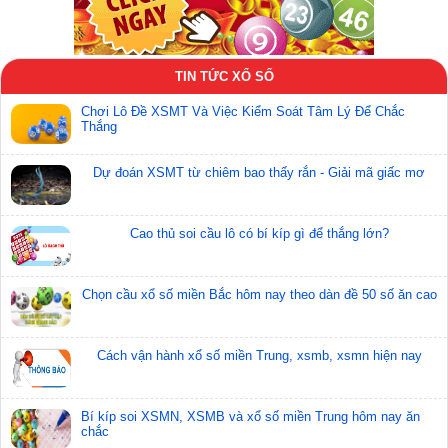
TIN TỨC XỔ SỐ
Chơi Lô Đề XSMT Và Việc Kiểm Soát Tâm Lý Để Chắc
Thắng
Dự đoán XSMT từ chiêm bao thấy rắn - Giải mã giấc mơ
Cao thủ soi cầu lô có bí kíp gì để thắng lớn?
Chọn cầu xổ số miền Bắc hôm nay theo dàn đề 50 số ăn cao
Cách vận hành xổ số miền Trung, xsmb, xsmn hiện nay
Bí kíp soi XSMN, XSMB và xổ số miền Trung hôm nay ăn
chắc