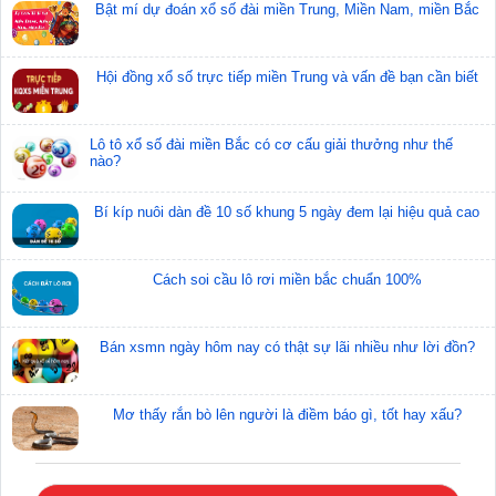
Bật mí dự đoán xổ số đài miền Trung, Miền Nam, miền Bắc
Hội đồng xổ số trực tiếp miền Trung và vấn đề bạn cần biết
Lô tô xổ số đài miền Bắc có cơ cấu giải thưởng như thế
nào?
Bí kíp nuôi dàn đề 10 số khung 5 ngày đem lại hiệu quả cao
Bạch thủ lô tô rơi 3 ngày lô XSKH ngày 05/10/2025
Cách soi cầu lô rơi miền bắc chuẩn 100%
Soi cầu lô tô bạch thủ Đà Lạt 05/10/2025
Bán xsmn ngày hôm nay có thật sự lãi nhiều như lời đồn?
Mơ thấy rắn bò lên người là điềm báo gì, tốt hay xấu?