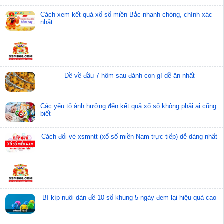
Bạch thủ lô tô rơi 3 ngày lô XSKH ngày 05/10/2025
Cách xem kết quả xổ số miền Bắc nhanh chóng, chính xác
nhất
Soi cầu lô tô bạch thủ Kiên Giang 05/10/2025
Đề về đầu 7 hôm sau đánh con gì dễ ăn nhất
Các yếu tố ảnh hưởng đến kết quả xổ số không phải ai cũng
biết
Cách đổi vé xsmntt (xổ số miền Nam trực tiếp) dễ dàng nhất
Bí kíp nuôi dàn đề 10 số khung 5 ngày đem lại hiệu quả cao