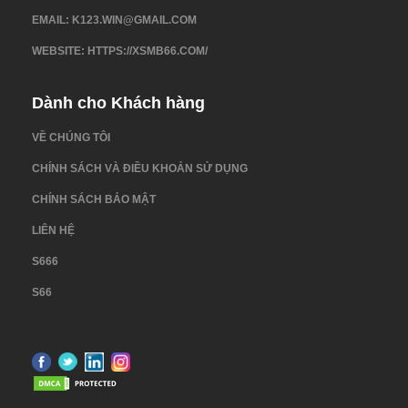
EMAIL:
K123.WIN@GMAIL.COM
Lưu ý:
Các dự đoán
trên đây của xổ số Miền Nam
WEBSITE: HTTPS://XSMB66.COM/
05/10/2025 chỉ mang tính chất tham khảo,cảm ơn các
bạn đã tin tưởng
xsmb66
. Chúc các bạn may mắn!
Dành cho Khách hàng
Tham khảo thêm thông tin của các dự đoán miền nam
ngày 05/10/2025: xsmb66.com, diendan.xsmb66.com.
VỀ CHÚNG TÔI
Có thể bạn quan tâm
CHÍNH SÁCH VÀ ĐIỀU KHOẢN SỬ DỤNG
Dự đoán kết quả xổ số miền Trung ngày 06/08/2026
CHÍNH SÁCH BẢO MẬT
Dự đoán kết quả xổ số miền Nam ngày 06/08/2026
LIÊN HỆ
Dự đoán kết quả xổ số miền Bắc ngày 06/08/2026
S666
S66