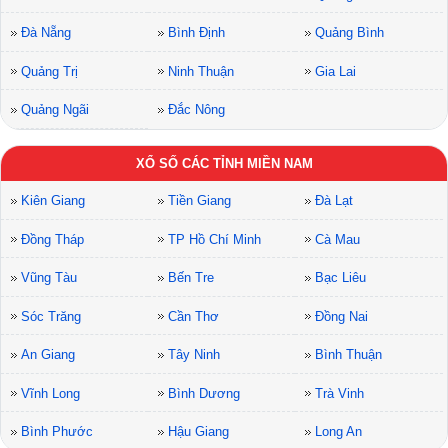
🤑 Cặp số về nhiều nhất:
13 – 92 – 84 – 36 – 44
Đà Nẵng
Bình Định
Quảng Bình
🤑 Thống kê giải tám Tây Ninh:
57 – 09 – 77 – 94 – 68 – 49
Quảng Trị
Ninh Thuận
Gia Lai
– 46
🤑 TK 2 số cuối giải ĐB:
21 – 58 – 52 – 62 – 50 – 17 – 02
Quảng Ngãi
Đắc Nông
Dự đoán soi cầu và thống kê XS An Giang
XỔ SỐ CÁC TỈNH MIỀN NAM
hôm nay ngày 06/11/2025:
Kiên Giang
Tiền Giang
Đà Lạt
🤑 Loto gan:
36 – 64 – 80 – 14 – 79
Đồng Tháp
TP Hồ Chí Minh
Cà Mau
🤑 Cặp số về nhiều nhất:
79 – 89 – 37 – 84 – 40
🤑 Thống kê giải tám An Giang:
18 – 08 – 48 – 41 – 52 – 34
Vũng Tàu
Bến Tre
Bạc Liêu
– 30
Sóc Trăng
Cần Thơ
Đồng Nai
🤑 TK 2 số cuối giải ĐB:
03 – 96 – 63 – 54 – 24 – 50 – 85
An Giang
Tây Ninh
Bình Thuận
Dự đoán soi cầu và thống kê XS Bình Thuận
hôm nay ngày 06/11/2025:
Vĩnh Long
Bình Dương
Trà Vinh
🤑 Loto gan:
89 – 13 – 79 – 63 – 45
Bình Phước
Hậu Giang
Long An