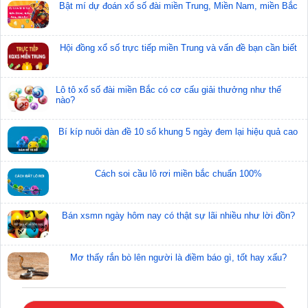
Bật mí dự đoán xổ số đài miền Trung, Miền Nam, miền Bắc
Hội đồng xổ số trực tiếp miền Trung và vấn đề bạn cần biết
Lô tô xổ số đài miền Bắc có cơ cấu giải thưởng như thế
nào?
Bí kíp nuôi dàn đề 10 số khung 5 ngày đem lại hiệu quả cao
Bạch thủ lô tô rơi 3 ngày lô XSKH ngày 06/11/2025
Cách soi cầu lô rơi miền bắc chuẩn 100%
Soi cầu lô tô bạch thủ Bình Thuận
06/11/2025
Bán xsmn ngày hôm nay có thật sự lãi nhiều như lời đồn?
Mơ thấy rắn bò lên người là điềm báo gì, tốt hay xấu?