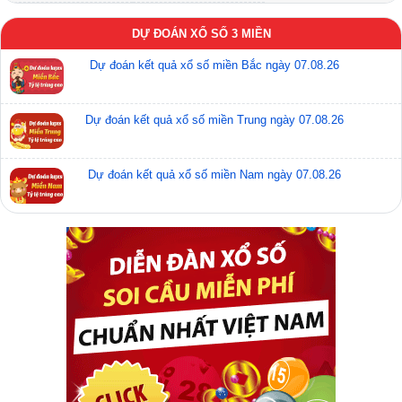
🤑 Cặp số về nhiều nhất:
81 – 11 – 96 – 11 – 30
DỰ ĐOÁN XỔ SỐ 3 MIỀN
🤑 Thống kê giải tám Bình Thuận:
28 – 12 – 88 – 73 – 52 –
52 – 75
Dự đoán kết quả xổ số miền Bắc ngày 07.08.26
🤑 TK 2 số cuối giải ĐB:
57 – 92 – 25 – 30 – 05 – 74 – 45
Dự đoán kết quả xổ số miền Trung ngày 07.08.26
🌟 3. Dự đoán và soi cầu bạch thủ
miền Nam ngày 06/11/2025:
Dự đoán kết quả xổ số miền Nam ngày 07.08.26
Dự đoán và soi cầu Nam ngày 06/11/2025 tìm lô tô bạch thủ
của các đài miền Nam được chuẩn đoán từ các vị trí trong
bảng kết quả có thời gian rơi liên tiếp trong 3 kỳ liên tiếp
được hệ thống tổng hợp dưới đây, cho anh em tham khảo:
Soi cầu lô tô bạch thủ Tây Ninh 06/11/2025