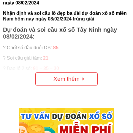
ngày 08/02/2024
Nhận định và soi cầu lô đẹp ba đài dự đoán xổ số miền
Nam hôm nay ngày 08/02/2024 trúng giải
Dự đoán và soi cầu xổ số Tây Ninh ngày
08/02/2024:
? Chốt số đầu đuôi DB:
85
? Soi cầu giải tám:
21
? Bao lô 2 số:
91 – 35 – 30
Xem thêm
Dự đoán và soi cầu xổ số An Giang ngày
08/02/2024:
? Chốt số đầu đuôi DB:
53
? Soi cầu giải tám:
39
? Bao lô 2 số:
28 – 09 – 68
Dự đoán và soi cầu xổ số Bình Thuận ngày