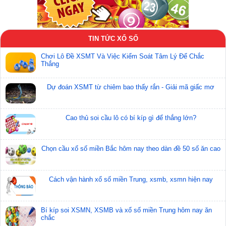
TIN TỨC XỔ SỐ
Chơi Lô Đề XSMT Và Việc Kiểm Soát Tâm Lý Để Chắc
Thắng
Dự đoán XSMT từ chiêm bao thấy rắn - Giải mã giấc mơ
Cao thủ soi cầu lô có bí kíp gì để thắng lớn?
Chọn cầu xổ số miền Bắc hôm nay theo dàn đề 50 số ăn cao
Cách vận hành xổ số miền Trung, xsmb, xsmn hiện nay
Bí kíp soi XSMN, XSMB và xổ số miền Trung hôm nay ăn
chắc