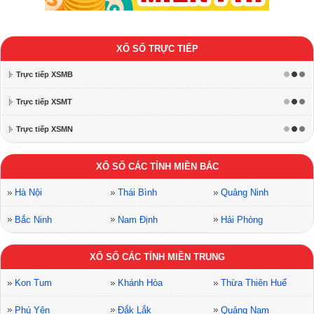
08/02/2026:
🤑 Chốt số đầu đuôi DB:
00
XỔ SỐ TRỰC TIẾP
🤑 Soi cầu giải tám:
72
Trực tiếp XSMB
🤑 Bao lô 2 số:
78 – 24 – 77
Trực tiếp XSMT
🌟 2. Dự đoán và soi cầu xổ số miền
Nam ngày 08/02/2026:
Trực tiếp XSMN
Dự đoán và soi cầu tổng hợp hôm nay sẽ đưa ra cho anh
XỔ SỐ CÁC TỈNH MIỀN BẮC
em thông tin của những cặp lô đẹp, những bộ số đầu đuôi lô
tô vip, giải đặc biệt, giải tám
xskt
xổ số kiến thiết miền Nam
Hà Nội
Thái Bình
Quảng Ninh
xuất hiện trong thời gian 7 kỳ gần đây nhất của các các đài
MN chủ nhật triều hôm nay để anh em soi cầu chọn cặp số
Bắc Ninh
Nam Định
Hải Phòng
may mắn nhất trong ngày 08/02/2026 với độ chính xác ăn
cao:
XỔ SỐ CÁC TỈNH MIỀN TRUNG
Dự đoán soi cầu và thống kê XS Tiền Giang
hôm nay ngày 08/02/2026:
Kon Tum
Khánh Hòa
Thừa Thiên Huế
🤑 Loto gan:
30 – 34 – 09 – 43 – 74
Phú Yên
Đắk Lắk
Quảng Nam