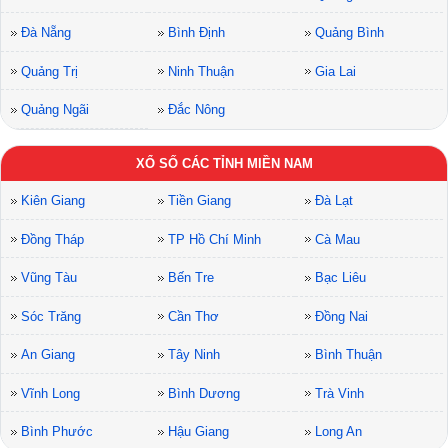
🤑 Cặp số về nhiều nhất:
55 – 46 – 65 – 98 – 38
Đà Nẵng
Bình Định
Quảng Bình
🤑 Thống kê giải tám Tiền Giang:
35 – 51 – 04 – 16 – 67 –
Quảng Trị
Ninh Thuận
Gia Lai
80 – 51
🤑 TK 2 số cuối giải ĐB:
91 – 75 – 12 – 42 – 02 – 87 – 25
Quảng Ngãi
Đắc Nông
Dự đoán soi cầu và thống kê XS Kiên Giang
XỔ SỐ CÁC TỈNH MIỀN NAM
hôm nay ngày 08/02/2026:
Kiên Giang
Tiền Giang
Đà Lạt
🤑 Loto gan:
59 – 36 – 65 – 34 – 67
Đồng Tháp
TP Hồ Chí Minh
Cà Mau
🤑 Cặp số về nhiều nhất:
75 – 65 – 01 – 69 – 64
🤑 Thống kê giải tám Kiên Giang:
27 – 04 – 67 – 67 – 98 –
Vũng Tàu
Bến Tre
Bạc Liêu
73 – 48
Sóc Trăng
Cần Thơ
Đồng Nai
🤑 TK 2 số cuối giải ĐB:
00 – 78 – 05 – 33 – 58 – 59 – 13
An Giang
Tây Ninh
Bình Thuận
Dự đoán soi cầu và thống kê XS Đà Lạt hôm
nay ngày 08/02/2026:
Vĩnh Long
Bình Dương
Trà Vinh
🤑 Loto gan:
26 – 30 – 66 – 87 – 04
Bình Phước
Hậu Giang
Long An