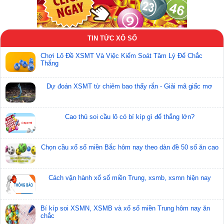
TIN TỨC XỔ SỐ
Chơi Lô Đề XSMT Và Việc Kiểm Soát Tâm Lý Để Chắc
Thắng
Dự đoán XSMT từ chiêm bao thấy rắn - Giải mã giấc mơ
Cao thủ soi cầu lô có bí kíp gì để thắng lớn?
Chọn cầu xổ số miền Bắc hôm nay theo dàn đề 50 số ăn cao
Cách vận hành xổ số miền Trung, xsmb, xsmn hiện nay
Bí kíp soi XSMN, XSMB và xổ số miền Trung hôm nay ăn
chắc