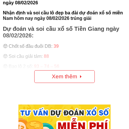
ngày 08/02/2026
Nhận định và soi cầu lô đẹp ba đài dự đoán xổ số miền
Nam hôm nay ngày 08/02/2026 trúng giải
Dự đoán và soi cầu xổ số Tiền Giang ngày
08/02/2026:
🤑 Chốt số đầu đuôi DB:
39
🤑 Soi cầu giải tám:
88
🤑 Bao lô 2 số:
93 – 74 – 56
Xem thêm
Dự đoán và soi cầu xổ số Kiên Giang ngày
08/02/2026:
🤑 Chốt số đầu đuôi DB:
20
🤑 Soi cầu giải tám:
73
🤑 Bao lô 2 số:
65 – 90 – 66
Dự đoán và soi cầu xổ số Đà Lạt ngày