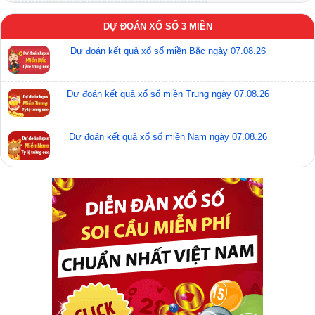
🤑 Cặp số về nhiều nhất:
15 – 27 – 14 – 96 – 62
DỰ ĐOÁN XỔ SỐ 3 MIỀN
🤑 Thống kê giải tám Đà Lạt:
08 – 66 – 87 – 66 – 59 – 18 –
40
Dự đoán kết quả xổ số miền Bắc ngày 07.08.26
🤑 TK 2 số cuối giải ĐB:
84 – 16 – 90 – 49 – 70 – 82 – 70
Dự đoán kết quả xổ số miền Trung ngày 07.08.26
🌟 3. Dự đoán và soi cầu bạch thủ
miền Nam ngày 08/03/2026:
Dự đoán kết quả xổ số miền Nam ngày 07.08.26
Dự đoán và soi cầu Nam ngày 08/03/2026 tìm lô tô bạch thủ
của các đài miền Nam được chuẩn đoán từ các vị trí trong
bảng kết quả có thời gian rơi liên tiếp trong 3 kỳ liên tiếp
được hệ thống tổng hợp dưới đây, cho anh em tham khảo:
Soi cầu lô tô bạch thủ Tiền Giang 08/03/2026