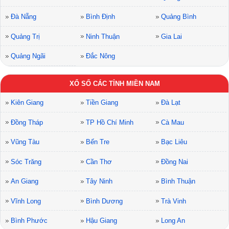
🤑 Cặp số về nhiều nhất:
68 – 97 – 22 – 12 – 38
Đà Nẵng
Bình Định
Quảng Bình
🤑 Thống kê giải tám Tiền Giang:
05 – 67 – 86 – 53 – 84 –
Quảng Trị
Ninh Thuận
Gia Lai
23 – 86
🤑 TK 2 số cuối giải ĐB:
48 – 18 – 97 – 08 – 24 – 04 – 42
Quảng Ngãi
Đắc Nông
Dự đoán soi cầu và thống kê XS Kiên Giang
XỔ SỐ CÁC TỈNH MIỀN NAM
hôm nay ngày 08/03/2026:
Kiên Giang
Tiền Giang
Đà Lạt
🤑 Loto gan:
13 – 93 – 36 – 45 – 74
Đồng Tháp
TP Hồ Chí Minh
Cà Mau
🤑 Cặp số về nhiều nhất:
34 – 35 – 04 – 70 – 95
🤑 Thống kê giải tám Kiên Giang:
59 – 87 – 33 – 97 – 37 –
Vũng Tàu
Bến Tre
Bạc Liêu
29 – 78
Sóc Trăng
Cần Thơ
Đồng Nai
🤑 TK 2 số cuối giải ĐB:
01 – 68 – 60 – 52 – 64 – 81 – 79
An Giang
Tây Ninh
Bình Thuận
Dự đoán soi cầu và thống kê XS Đà Lạt hôm
nay ngày 08/03/2026:
Vĩnh Long
Bình Dương
Trà Vinh
🤑 Loto gan:
98 – 93 – 69 – 84 – 75
Bình Phước
Hậu Giang
Long An