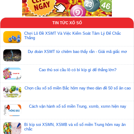
TIN TỨC XỔ SỐ
Chơi Lô Đề XSMT Và Việc Kiểm Soát Tâm Lý Để Chắc
Thắng
Dự đoán XSMT từ chiêm bao thấy rắn - Giải mã giấc mơ
Cao thủ soi cầu lô có bí kíp gì để thắng lớn?
Chọn cầu xổ số miền Bắc hôm nay theo dàn đề 50 số ăn cao
Cách vận hành xổ số miền Trung, xsmb, xsmn hiện nay
Bí kíp soi XSMN, XSMB và xổ số miền Trung hôm nay ăn
chắc