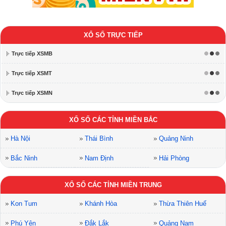
08/03/2026:
🤑 Chốt số đầu đuôi DB:
67
XỔ SỐ TRỰC TIẾP
🤑 Soi cầu giải tám:
77
Trực tiếp XSMB
🤑 Bao lô 2 số:
73 – 75 – 88
Trực tiếp XSMT
🌟 2. Dự đoán và soi cầu xổ số miền
Nam ngày 08/03/2026:
Trực tiếp XSMN
Dự đoán và soi cầu tổng hợp hôm nay sẽ đưa ra cho anh
XỔ SỐ CÁC TỈNH MIỀN BẮC
em thông tin của những cặp lô đẹp, những bộ số đầu đuôi lô
tô vip, giải đặc biệt, giải tám
xskt
xổ số kiến thiết miền Nam
Hà Nội
Thái Bình
Quảng Ninh
xuất hiện trong thời gian 7 kỳ gần đây nhất của các các đài
MN chủ nhật triều hôm nay để anh em soi cầu chọn cặp số
Bắc Ninh
Nam Định
Hải Phòng
may mắn nhất trong ngày 08/03/2026 với độ chính xác ăn
cao:
XỔ SỐ CÁC TỈNH MIỀN TRUNG
Dự đoán soi cầu và thống kê XS Tiền Giang
hôm nay ngày 08/03/2026:
Kon Tum
Khánh Hòa
Thừa Thiên Huế
🤑 Loto gan:
17 – 52 – 43 – 67 – 52
Phú Yên
Đắk Lắk
Quảng Nam