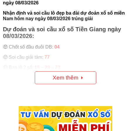
ngày 08/03/2026
Nhận định và soi cầu lô đẹp ba đài dự đoán xổ số miền
Nam hôm nay ngày 08/03/2026 trúng giải
Dự đoán và soi cầu xổ số Tiền Giang ngày
08/03/2026:
🤑 Chốt số đầu đuôi DB:
04
🤑 Soi cầu giải tám:
77
🤑 Bao lô 2 số:
15 – 29 – 73
Xem thêm
Dự đoán và soi cầu xổ số Kiên Giang ngày
08/03/2026:
🤑 Chốt số đầu đuôi DB:
75
🤑 Soi cầu giải tám:
24
🤑 Bao lô 2 số:
10 – 69 – 64
Dự đoán và soi cầu xổ số Đà Lạt ngày