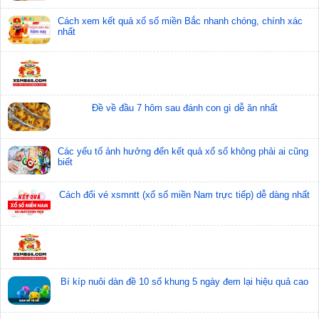
Bạch thủ lô tô rơi 3 ngày lô XSKH ngày 08/03/2026
Cách xem kết quả xổ số miền Bắc nhanh chóng, chính xác
nhất
Soi cầu lô tô bạch thủ Kiên Giang 08/03/2026
Đề về đầu 7 hôm sau đánh con gì dễ ăn nhất
Các yếu tố ảnh hưởng đến kết quả xổ số không phải ai cũng
biết
Cách đổi vé xsmntt (xổ số miền Nam trực tiếp) dễ dàng nhất
Bí kíp nuôi dàn đề 10 số khung 5 ngày đem lại hiệu quả cao