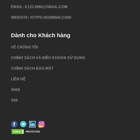
EMAIL:
K123.WIN@GMAIL.COM
Lưu ý:
Các dự đoán
trên đây của xổ số Miền Nam
WEBSITE: HTTPS://XSMB66.COM/
08/03/2026 chỉ mang tính chất tham khảo,cảm ơn các
bạn đã tin tưởng
xsmb66
. Chúc các bạn may mắn!
Dành cho Khách hàng
Tham khảo thêm thông tin của các dự đoán miền nam
ngày 08/03/2026: xsmb66.com, diendan.xsmb66.com.
VỀ CHÚNG TÔI
Có thể bạn quan tâm
CHÍNH SÁCH VÀ ĐIỀU KHOẢN SỬ DỤNG
Dự đoán kết quả xổ số miền Trung ngày 07/08/2026
CHÍNH SÁCH BẢO MẬT
Dự đoán kết quả xổ số miền Nam ngày 07/08/2026
LIÊN HỆ
Dự đoán kết quả xổ số miền Bắc ngày 07/08/2026
S666
S66